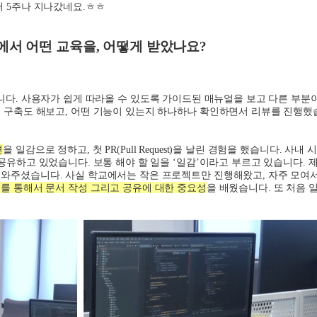
써
5
주나 지나갔네요
.
ㅎㅎ
에서 어떤 교육을
,
어떻게 받았나요
?
니다
.
사용자가 쉽게 따라올 수 있도록 가이드된 매뉴얼을 보고 다른 부분
경 구축도 해보고
,
어떤 기능이 있는지 하나하나 확인하면서 리뷰를 진행했
견
을 일감으로 정하고
,
첫
PR(Pull Request)
을 날린 경험을 했습니다
.
사내 
 공유하고 있었습니다
.
보통 해야 할 일을
‘
일감
’
이라고 부르고 있습니다
.
제
 도와주셨습니다
.
사실 학교에서는 작은 프로젝트만 진행해왔고
,
자주 모여
를 통해서 문서 작성 그리고 공유에 대한 중요성
을 배웠습니다
.
또 처음 