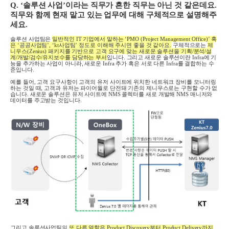
Q. ‘
솔루션 사업
’
이라는 직무가 흔한 직무는 아닌 것 같은데요
.
직무와 함께 현재 맡고 있는 업무에 대해 구체적으로 설명해주
세요
.
솔루션 사업팀은
일반적인
IT
기업에서 말하는
‘PMO (Project Management Office)’
혹
은
‘
공공사업팀
’, ‘kt
사업팀
’
정도로 이해해 주시면 좋을 것 같아요
.
구체적으로는
제
니우스(Zenius) 패키지를 기반으로 고객 요구에 맞는 새로운 솔루션을 기획
/
분석
/
설
계
/
개발
/
검수
/
유지보수를 담당하는 부서
입니다
.
그리고 새로운 솔루션이란
Infra
에 기
능을 추가하는 사업이 아니라
,
새로운
Infra
추가 혹은 서로 다른
Infra
를 결합하는 수
준입니다
.
예를 들어
,
고객 요구사항이 고객의 유저 사이트에 위치한 네트워크 장비를 모니터링
하는 것일 때
,
고객과 유저는 파이어월로 단전돼 기존의 제니우스로는 구현할 수가 없
습니다
.
새로운 솔루션은 유저 사이트에
NMS
콜렉터를 새로 개발해
NMS
매니저와
데이터를 주고받는 것입니다
.
그리고 솔루션사업팀의
또 다른 역할은
Product Discovery
부터
Product Delivery
까지