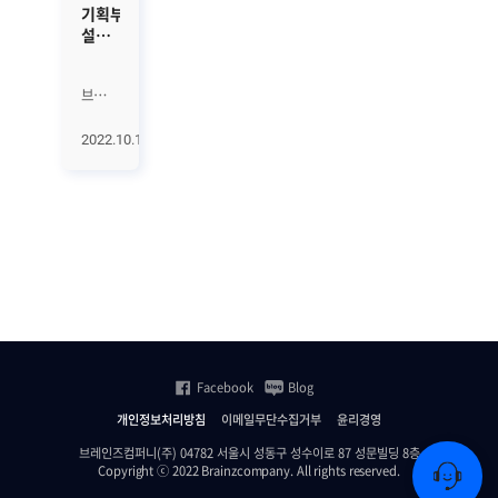
기획부터
설계,
개발,
유지보수까지,
브레인즈컴퍼니
다재다능한
조직에는
인재를
‘솔루션
찾고
2022.10.14
사업’을
있어요!
책임지는
팀이
있습니다.
다소
낯선
이
팀은
고객이
원하는
가치를
Facebook
Blog
제공하기
위해
개인정보처리방침
이메일무단수집거부
윤리경영
끊임없이
솔루션을
브레인즈컴퍼니(주) 04782 서울시 성동구 성수이로 87 성문빌딩 8층
Copyright ⓒ 2022 Brainzcompany. All rights reserved.
분석하고,
직접