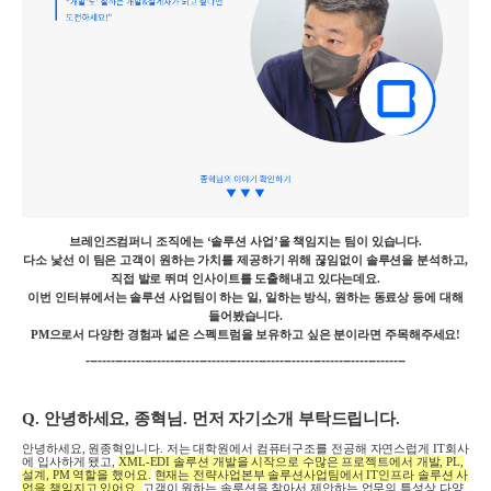
브레인즈컴퍼니 조직에는
‘
솔루션 사업
’
을 책임지는 팀이 있습니다
.
다소 낯선 이 팀은 고객이 원하는 가치를 제공하기 위해 끊임없이 솔루션을 분석하고
,
직접 발로 뛰며 인사이트를 도출해내고 있다는데요
.
이번 인터뷰에서는 솔루션 사업팀이 하는 일
,
일하는 방식
,
원하는 동료상 등에 대해
들어봤습니다
.
PM
으로서 다양한 경험과 넓은 스펙트럼을 보유하고 싶은 분이라면 주목해주세요
!
----------------------------------------------------------------------------
Q.
안녕하세요
,
종혁님
.
먼저 자기소개 부탁드립니다
.
안녕하세요
,
원종혁입니다
.
저는 대학원에서 컴퓨터구조를 전공해 자연스럽게
IT
회사
에 입사하게 됐고
,
XML-EDI
솔루션 개발을 시작으로 수많은 프로젝트에서 개발
, PL,
설계
, PM
역할을 했어요
.
현재는 전략사업본부 솔루션사업팀에서
IT
인프라 솔루션 사
업을 책임지고 있어요
.
고객이 원하는 솔루션을 찾아서 제안하는 업무의 특성상 다양