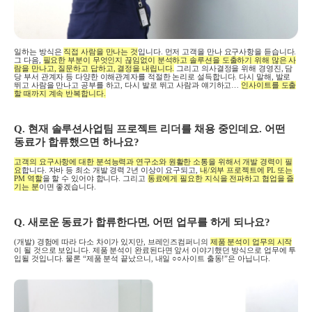
일하는 방식은
직접 사람을 만나는 것
입니다
.
먼저 고객을 만나 요구사항을 듣습니다
.
그 다음
,
필요한 부분이 무엇인지 끊임없이 분석하고 솔루션을 도출하기 위해 많은 사
람을 만나고
,
질문하고 답하고
,
결정을 내립니다
.
그리고 의사결정을 위해 경영진
,
담
당 부서 관계자 등 다양한 이해관계자를 적절한 논리로 설득합니다
.
다시 말해
,
발로
뛰고 사람을 만나고 공부를 하고
,
다시 발로 뛰고 사람과 얘기하고
…
인사이트를 도출
할 때까지 계속 반복합니다
.
Q.
현재 솔루션사업팀 프로젝트 리더를 채용 중인데요
.
어떤
동료가 합류했으면 하나요
?
고객의 요구사항에 대한 분석능력과 연구소와 원활한 소통을 위해서 개발 경력이 필
요
합니다
.
자바 등 최소 개발 경력
2
년 이상이 요구되고
,
내
/
외부 프로젝트에
PL
또는
PM
역할
을 할 수 있어야 합니다
.
그리고
동료에게 필요한 지식을 전파하고 협업을 즐
기는 분
이면 좋겠습니다
.
Q.
새로운 동료가 합류한다면
,
어떤 업무를 하게 되나요
?
(
개발
)
경험에 따라 다소 차이가 있지만
,
브레인즈컴퍼니의
제품 분석이 업무의 시작
이 될 것으로 보입니다
.
제품 분석이 완료된다면 앞서 이야기했던 방식으로 업무에 투
입될 것입니다
.
물론
“
제품 분석 끝났으니
,
내일
○○
사이트 출동
!”
은 아닙니다
.