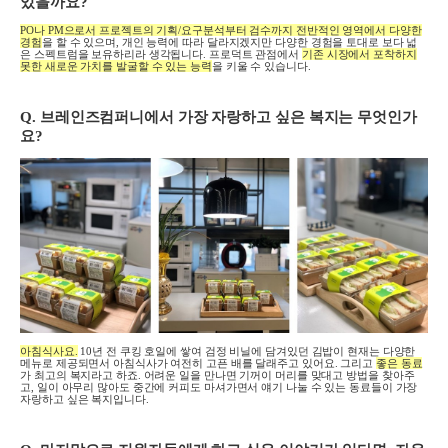
있을까요
?
PO
나
PM
으로서 프로젝트의 기획
/
요구분석부터 검수까지 전반적인 영역에서 다양한
경험
을 할 수 있으며
,
개인 능력에 따라 달라지겠지만 다양한 경험을 토대로 보다 넓
은 스펙트럼을 보유하리라 생각됩니다
.
프로덕트 관점에서
기존 시장에서 포착하지
못한 새로운 가치를 발굴할 수 있는 능력
을 키울 수 있습니다
.
Q.
브레인즈컴퍼니에서 가장 자랑하고 싶은 복지는 무엇인가
요
?
아침식사요
.
10
년 전 쿠킹 호일에 쌓여 검정 비닐에 담겨있던 김밥이 현재는 다양한
메뉴로 제공되면서 아침식사가 여전히 고픈 배를 달래주고 있어요
.
그리고
좋은 동료
가 최고의 복지라고 하죠
.
어려운 일을 만나면 기꺼이 머리를 맞대고 방법을 찾아주
고
,
일이 아무리 많아도 중간에 커피도 마셔가면서 얘기 나눌 수 있는 동료들이 가장
자랑하고 싶은 복지입니다
.