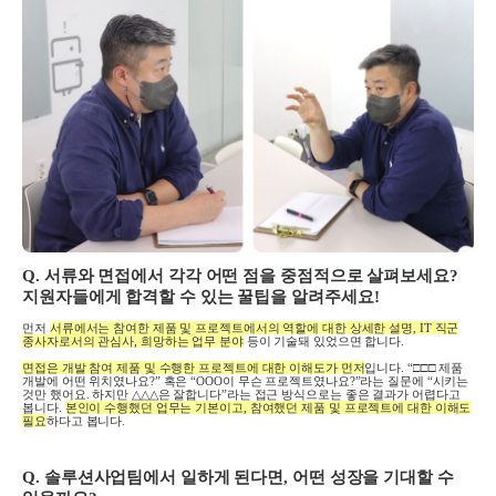
Q.
서류와 면접에서 각각 어떤 점을 중점적으로 살펴보세요
?
지원자들에게 합격할 수 있는 꿀팁을 알려주세요
!
먼저
서류에서는 참여한 제품 및 프로젝트에서의 역할에 대한 상세한 설명
, IT
직군
종사자로서의 관심사
,
희망하는 업무 분야
등이 기술돼 있었으면 합니다
.
면접은 개발 참여 제품 및 수행한 프로젝트에 대한 이해도가 먼저
입니다
. “□□□
제품
개발에 어떤 위치였나요
?”
혹은
“OOO
이 무슨 프로젝트였나요
?”
라는 질문에
“
시키는
것만 했어요
.
하지만
△△△
은 잘합니다
”
라는 접근 방식으로는 좋은 결과가 어렵다고
봅니다
.
본인이 수행했던 업무는 기본이고
,
참여했던 제품 및 프로젝트에 대한 이해도
필요
하다고 봅니다
.
Q. 솔루션사업팀에서 일하게 된다면
,
어떤 성장을 기대할 수