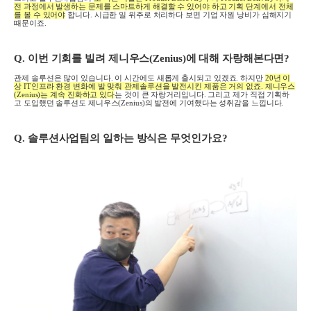
전 과정에서 발생하는 문제를 스마트하게 해결할 수 있어야 하고 기획 단계에서 전체
를 볼 수 있어야
합니다
.
시급한 일 위주로 처리하다 보면 기업 자원 낭비가 심해지기
때문이죠
.
Q.
이번 기회를 빌려 제니우스
(Zenius)
에 대해 자랑해본다면
?
관제 솔루션은 많이 있습니다
.
이 시간에도 새롭게 출시되고 있겠죠
.
하지만
20
년 이
상
IT
인프라 환경 변화에 발 맞춰 관제솔루션을 발전시킨 제품은 거의 없죠
.
제니우스
(Zenius)
는 계속 진화하고 있다
는 것이 큰 자랑거리입니다
.
그리고 제가 직접 기획하
고 도입했던 솔루션도 제니우스
(Zenius)
의 발전에 기여했다는 성취감을 느낍니다
.
Q.
솔루션사업팀의 일하는 방식은 무엇인가요
?