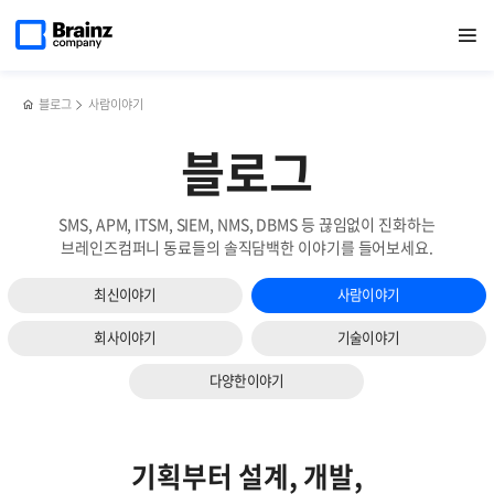
메인
반복영역
다시
페이스북
트위터
링크드인
블로그
2022년
페이지로
열기
건너뛰기
이동
태어난
공유하기
공유하기
공유하기
공유하기
협력업체
브레인즈컴퍼니
상생
홈페이지
세미나
블로그
사람이야기
블로그
SMS, APM, ITSM, SIEM, NMS, DBMS 등 끊임없이 진화하는
브레인즈컴퍼니 동료들의 솔직담백한 이야기를 들어보세요.
최신이야기
사람이야기
회사이야기
기술이야기
다양한이야기
기획부터 설계, 개발,