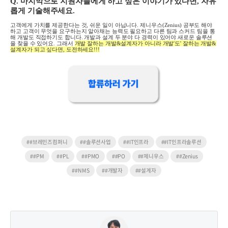
Q.
마지막으로 지원자들에게 하고 싶은 이야기가 있다면
,
자유
롭게 기술해주세요
.
고객에게 가치를 제공한다는 것
,
쉬운 일이 아닙니다
.
제니우스(Zenius) 공부도 해야
하고 고객이 무엇을 요구하는지 알아채는 능력도 필요하고 다른 팀과 스커드 팀을 통
해 개발도 직접하기도 합니다
.
개발과 설계 두 분야 다 경력이 있어야 새로운 솔루션
을 찾을 수 있어요
.
그래서
개발 잘하는 개발
&
설계자가 아니라 개발'도' 잘하는 개발
&
설계자가 되고 싶다면,
도전하세요
!!!
##브레인즈컴퍼니
##솔루션사업
##IT인프라
##IT인프라솔루션
##PM
##PL
##PMO
##PO
##제니우스
##Zenius
##NMS
##개발자
##설계자