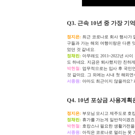
Q3.
근속
10
년 중 가장 기
정지은:
최근 코로나로 회사 행사가 
구들과 가는 해외 여행이랑은 다른 맛
었던 것 같네요.
정채린:
아무래도 2011~2022년 
도 하네요. 지금은 퇴사했지만 친하
박현철:
업무적으로는 입사 후 국민연
것 같아요. 그 외에는 사내 첫 해외연
서종원:
아마도 최근이지 않을까요? 
Q4. 10
년 포상금 사용계획
정지은:
부모님 모시고 제주도로 호캉
정채린:
휴가를 가는게 일반적이겠죠.
박현철:
호캉스나 필요한 생활가전을
서종원:
아직은 코로나로 멀리는 못 가