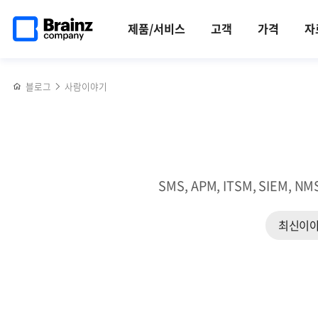
메인
반복영역
브레인저가
페이스북
트위터
링크드인
블로그
제니우스,
페이지로
건너뛰기
되면
공유하기
공유하기
공유하기
공유하기
주요
제품/서비스
고객
가격
자
이동
누릴
CSP
수
5곳
있는
마켓플레이스에
블로그
사람이야기
것들
등록...
ㅣ
클라우드
(3)
시장
포상
공략
편
가속화
SMS, APM, ITSM, SI
최신이