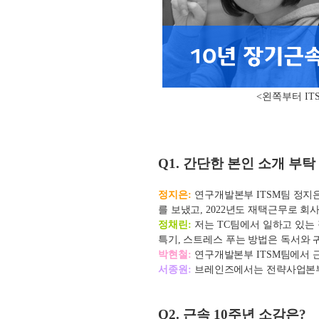
<왼쪽부터 IT
Q1.
간단한 본인 소개 부탁
정지은:
연구개발본부 ITSM팀 정지은입
를 보냈고, 2022년도 재택근무로 
정채린:
저는 TC팀에서 일하고 있는
특기, 스트레스 푸는 방법은 독서와 
박현철:
연구개발본부 ITSM팀에서 근
서종원:
브레인즈에서는
전략사업본
Q2.
근속
10
주년 소감은
?