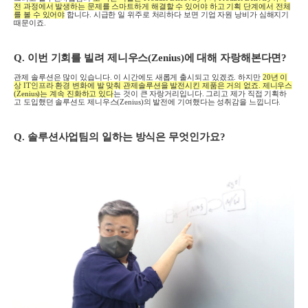
전 과정에서 발생하는 문제를 스마트하게 해결할 수 있어야 하고 기획 단계에서 전체
를 볼 수 있어야
합니다
.
시급한 일 위주로 처리하다 보면 기업 자원 낭비가 심해지기
때문이죠
.
Q.
이번 기회를 빌려 제니우스
(Zenius)
에 대해 자랑해본다면
?
관제 솔루션은 많이 있습니다
.
이 시간에도 새롭게 출시되고 있겠죠
.
하지만
20
년 이
상
IT
인프라 환경 변화에 발 맞춰 관제솔루션을 발전시킨 제품은 거의 없죠
.
제니우스
(Zenius)
는 계속 진화하고 있다
는 것이 큰 자랑거리입니다
.
그리고 제가 직접 기획하
고 도입했던 솔루션도 제니우스
(Zenius)
의 발전에 기여했다는 성취감을 느낍니다
.
Q.
솔루션사업팀의 일하는 방식은 무엇인가요
?