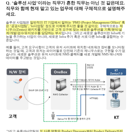
Q. ‘
솔루션 사업
’
이라는 직무가 흔한 직무는 아닌 것 같은데요
.
직무와 함께 현재 맡고 있는 업무에 대해 구체적으로 설명해주
세요
.
솔루션 사업팀은
일반적인
IT
기업에서 말하는
‘PMO (Project Management Office)’
혹
은
‘
공공사업팀
’, ‘kt
사업팀
’
정도로 이해해 주시면 좋을 것 같아요
.
구체적으로는
제
니우스(Zenius) 패키지를 기반으로 고객 요구에 맞는 새로운 솔루션을 기획
/
분석
/
설
계
/
개발
/
검수
/
유지보수를 담당하는 부서
입니다
.
그리고 새로운 솔루션이란
Infra
에 기
능을 추가하는 사업이 아니라
,
새로운
Infra
추가 혹은 서로 다른
Infra
를 결합하는 수
준입니다
.
예를 들어
,
고객 요구사항이 고객의 유저 사이트에 위치한 네트워크 장비를 모니터링
하는 것일 때
,
고객과 유저는 파이어월로 단전돼 기존의 제니우스로는 구현할 수가 없
습니다
.
새로운 솔루션은 유저 사이트에
NMS
콜렉터를 새로 개발해
NMS
매니저와
데이터를 주고받는 것입니다
.
그리고 솔루션사업팀의
또 다른 역할은
Product Discovery
부터
Product Delivery
까지