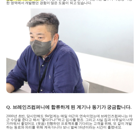
한 영역에서 개발했던 경험이 많은 도움이 되고 있습니다
.
Q.
브레인즈컴퍼니에 합류하게 된 계기나 동기가 궁금합니다
.
2000
년 초반
,
당시만해도
SW
업계는 매일 야근의 연속이었는데 브레인즈컴퍼니는 야
근 수당을 준다고 해서 "좋다구나!"하고 입사를 했죠
.
그리고 사실 집과 사무실이 너무
가까워서 좋았어요
. (
웃음
)
진행하던 프로젝트를 기다리는 고객을 위해
,
또 같이 개발
하는 동료와 의리를 위해 계속 다니다 보니 벌써
16
년이라는 시간이 흘렸네요
.