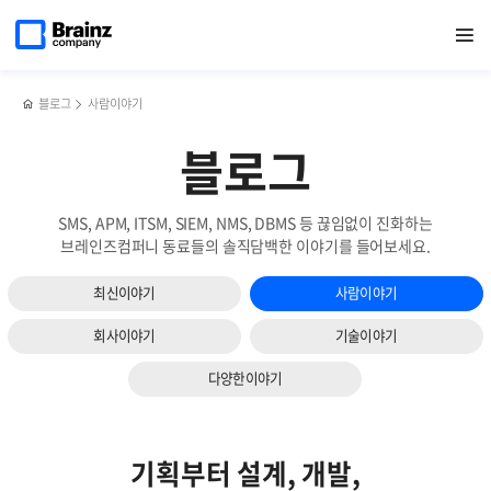
다음
메인
반복영역
다시
페이스북
트위터
링크드인
블로그
2022년
페이지로
열기
건너뛰기
이동
태어난
공유하기
공유하기
공유하기
공유하기
협력업체
슬라이드
브레인즈컴퍼니
상생
보기
홈페이지
세미나
블로그
사람이야기
블로그
SMS, APM, ITSM, SIEM, NMS, DBMS 등 끊임없이 진화하는
브레인즈컴퍼니 동료들의 솔직담백한 이야기를 들어보세요.
최신이야기
사람이야기
회사이야기
기술이야기
다양한이야기
기획부터 설계, 개발,