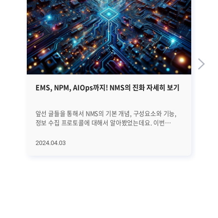
EMS, NPM, AIOps까지! NMS의 진화 자세히 보기
쿠
가
앞선 글들을 통해서 NMS의 기본 개념, 구성요소와 기능,
20
정보 수집 프로토콜에 대해서 알아봤었는데요. 이번
가
글에서는 NMS의 역사와 진화 과정, 그리고 최근 트렌드에
나타
대해서 자세히 알아보겠습니다. EMS, NPM, 그리고
K8
2024.04.03
20
AIOps에 이르기까지 네트워크의 빠른 변화에 발맞추어
내다봤습니다.
진화하고 있는 NMS에 대해서 하나씩 하나씩
있
살펴보겠습니다. ㅣNMS의 역사와 진화 과정 우선 NMS의
기
전반적인 역사와 진화 과정을 살펴보겠습니다. [1] 초기
운
단계 (1980년대 이전) 초기에는 네트워크 관리가
어
수동적이었습니다. 네트워크 운영자들은 네트워크를
첫
모니터링하고 문제를 해결하기 위해 로그 파일을 수동으로
효
분석하고 감독했습니다. [2] SNMP의 등장 (1988년)
가지