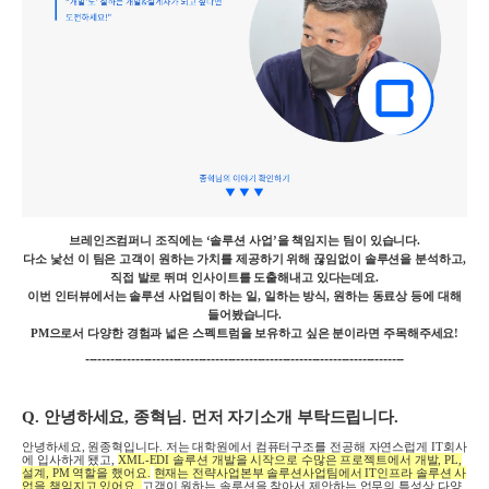
브레인즈컴퍼니 조직에는
‘
솔루션 사업
’
을 책임지는 팀이 있습니다
.
다소 낯선 이 팀은 고객이 원하는 가치를 제공하기 위해 끊임없이 솔루션을 분석하고
,
직접 발로 뛰며 인사이트를 도출해내고 있다는데요
.
이번 인터뷰에서는 솔루션 사업팀이 하는 일
,
일하는 방식
,
원하는 동료상 등에 대해
들어봤습니다
.
PM
으로서 다양한 경험과 넓은 스펙트럼을 보유하고 싶은 분이라면 주목해주세요
!
----------------------------------------------------------------------------
Q.
안녕하세요
,
종혁님
.
먼저 자기소개 부탁드립니다
.
안녕하세요
,
원종혁입니다
.
저는 대학원에서 컴퓨터구조를 전공해 자연스럽게
IT
회사
에 입사하게 됐고
,
XML-EDI
솔루션 개발을 시작으로 수많은 프로젝트에서 개발
, PL,
설계
, PM
역할을 했어요
.
현재는 전략사업본부 솔루션사업팀에서
IT
인프라 솔루션 사
업을 책임지고 있어요
.
고객이 원하는 솔루션을 찾아서 제안하는 업무의 특성상 다양