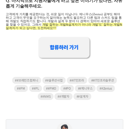
Q.
마지막으로 지원자들에게 하고 싶은 이야기가 있다면
,
자유
롭게 기술해주세요
.
고객에게 가치를 제공한다는 것
,
쉬운 일이 아닙니다
.
제니우스(Zenius) 공부도 해야
하고 고객이 무엇을 요구하는지 알아채는 능력도 필요하고 다른 팀과 스커드 팀을 통
해 개발도 직접하기도 합니다
.
개발과 설계 두 분야 다 경력이 있어야 새로운 솔루션
을 찾을 수 있어요
.
그래서
개발 잘하는 개발
&
설계자가 아니라 개발'도' 잘하는 개발
&
설계자가 되고 싶다면,
도전하세요
!!!
##브레인즈컴퍼니
##솔루션사업
##IT인프라
##IT인프라솔루션
##PM
##PL
##PMO
##PO
##제니우스
##Zenius
##NMS
##개발자
##설계자