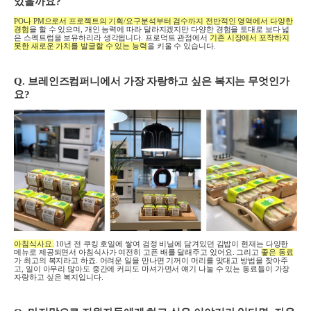
있을까요
?
PO
나
PM
으로서 프로젝트의 기획
/
요구분석부터 검수까지 전반적인 영역에서 다양한
경험
을 할 수 있으며
,
개인 능력에 따라 달라지겠지만 다양한 경험을 토대로 보다 넓
은 스펙트럼을 보유하리라 생각됩니다
.
프로덕트 관점에서
기존 시장에서 포착하지
못한 새로운 가치를 발굴할 수 있는 능력
을 키울 수 있습니다
.
Q.
브레인즈컴퍼니에서 가장 자랑하고 싶은 복지는 무엇인가
요
?
아침식사요
.
10
년 전 쿠킹 호일에 쌓여 검정 비닐에 담겨있던 김밥이 현재는 다양한
메뉴로 제공되면서 아침식사가 여전히 고픈 배를 달래주고 있어요
.
그리고
좋은 동료
가 최고의 복지라고 하죠
.
어려운 일을 만나면 기꺼이 머리를 맞대고 방법을 찾아주
고
,
일이 아무리 많아도 중간에 커피도 마셔가면서 얘기 나눌 수 있는 동료들이 가장
자랑하고 싶은 복지입니다
.