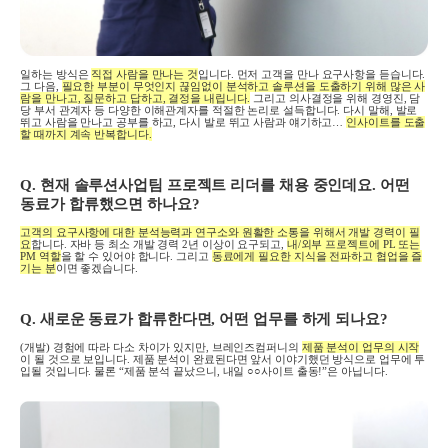
일하는 방식은
직접 사람을 만나는 것
입니다
.
먼저 고객을 만나 요구사항을 듣습니다
.
그 다음
,
필요한 부분이 무엇인지 끊임없이 분석하고 솔루션을 도출하기 위해 많은 사
람을 만나고
,
질문하고 답하고
,
결정을 내립니다
.
그리고 의사결정을 위해 경영진
,
담
당 부서 관계자 등 다양한 이해관계자를 적절한 논리로 설득합니다
.
다시 말해
,
발로
뛰고 사람을 만나고 공부를 하고
,
다시 발로 뛰고 사람과 얘기하고
…
인사이트를 도출
할 때까지 계속 반복합니다
.
Q.
현재 솔루션사업팀 프로젝트 리더를 채용 중인데요
.
어떤
동료가 합류했으면 하나요
?
고객의 요구사항에 대한 분석능력과 연구소와 원활한 소통을 위해서 개발 경력이 필
요
합니다
.
자바 등 최소 개발 경력
2
년 이상이 요구되고
,
내
/
외부 프로젝트에
PL
또는
PM
역할
을 할 수 있어야 합니다
.
그리고
동료에게 필요한 지식을 전파하고 협업을 즐
기는 분
이면 좋겠습니다
.
Q.
새로운 동료가 합류한다면
,
어떤 업무를 하게 되나요
?
(
개발
)
경험에 따라 다소 차이가 있지만
,
브레인즈컴퍼니의
제품 분석이 업무의 시작
이 될 것으로 보입니다
.
제품 분석이 완료된다면 앞서 이야기했던 방식으로 업무에 투
입될 것입니다
.
물론
“
제품 분석 끝났으니
,
내일
○○
사이트 출동
!”
은 아닙니다
.