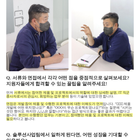
Q.
서류와 면접에서 각각 어떤 점을 중점적으로 살펴보세요
?
지원자들에게 합격할 수 있는 꿀팁을 알려주세요
!
먼저
서류에서는 참여한 제품 및 프로젝트에서의 역할에 대한 상세한 설명
, IT
직군
종사자로서의 관심사
,
희망하는 업무 분야
등이 기술돼 있었으면 합니다
.
면접은 개발 참여 제품 및 수행한 프로젝트에 대한 이해도가 먼저
입니다
. “□□□
제품
개발에 어떤 위치였나요
?”
혹은
“OOO
이 무슨 프로젝트였나요
?”
라는 질문에
“
시키는
것만 했어요
.
하지만
△△△
은 잘합니다
”
라는 접근 방식으로는 좋은 결과가 어렵다고
봅니다
.
본인이 수행했던 업무는 기본이고
,
참여했던 제품 및 프로젝트에 대한 이해도
필요
하다고 봅니다
.
Q. 솔루션사업팀에서 일하게 된다면
,
어떤 성장을 기대할 수