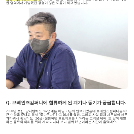
한 영역에서 개발했던 경험이 많은 도움이 되고 있습니다
.
Q.
브레인즈컴퍼니에 합류하게 된 계기나 동기가 궁금합니다
.
2000
년 초반
,
당시만해도
SW
업계는 매일 야근의 연속이었는데 브레인즈컴퍼니는 야
근 수당을 준다고 해서 "좋다구나!"하고 입사를 했죠
.
그리고 사실 집과 사무실이 너무
가까워서 좋았어요
. (
웃음
)
진행하던 프로젝트를 기다리는 고객을 위해
,
또 같이 개발
하는 동료와 의리를 위해 계속 다니다 보니 벌써
16
년이라는 시간이 흘렸네요
.