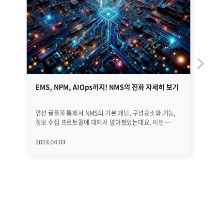
EMS, NPM, AIOps까지! NMS의 진화 자세히 보기
쿠
가
앞선 글들을 통해서 NMS의 기본 개념, 구성요소와 기능,
20
정보 수집 프로토콜에 대해서 알아봤었는데요. 이번
가
글에서는 NMS의 역사와 진화 과정, 그리고 최근 트렌드에
나타
대해서 자세히 알아보겠습니다. EMS, NPM, 그리고
K8
2024.04.03
20
AIOps에 이르기까지 네트워크의 빠른 변화에 발맞추어
내다봤습니다.
진화하고 있는 NMS에 대해서 하나씩 하나씩
있
살펴보겠습니다. ㅣNMS의 역사와 진화 과정 우선 NMS의
기
전반적인 역사와 진화 과정을 살펴보겠습니다. [1] 초기
운
단계 (1980년대 이전) 초기에는 네트워크 관리가
어
수동적이었습니다. 네트워크 운영자들은 네트워크를
첫
모니터링하고 문제를 해결하기 위해 로그 파일을 수동으로
효
분석하고 감독했습니다. [2] SNMP의 등장 (1988년)
가지