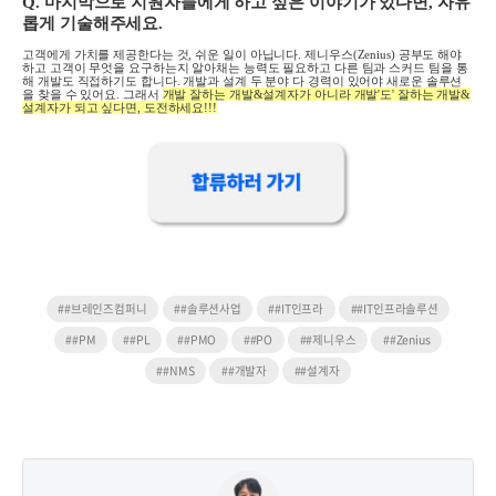
Q.
마지막으로 지원자들에게 하고 싶은 이야기가 있다면
,
자유
롭게 기술해주세요
.
고객에게 가치를 제공한다는 것
,
쉬운 일이 아닙니다
.
제니우스(Zenius) 공부도 해야
하고 고객이 무엇을 요구하는지 알아채는 능력도 필요하고 다른 팀과 스커드 팀을 통
해 개발도 직접하기도 합니다
.
개발과 설계 두 분야 다 경력이 있어야 새로운 솔루션
을 찾을 수 있어요
.
그래서
개발 잘하는 개발
&
설계자가 아니라 개발'도' 잘하는 개발
&
설계자가 되고 싶다면,
도전하세요
!!!
##브레인즈컴퍼니
##솔루션사업
##IT인프라
##IT인프라솔루션
##PM
##PL
##PMO
##PO
##제니우스
##Zenius
##NMS
##개발자
##설계자