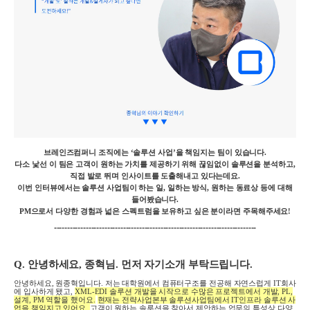
브레인즈컴퍼니 조직에는
‘
솔루션 사업
’
을 책임지는 팀이 있습니다
.
다소 낯선 이 팀은 고객이 원하는 가치를 제공하기 위해 끊임없이 솔루션을 분석하고
,
직접 발로 뛰며 인사이트를 도출해내고 있다는데요
.
이번 인터뷰에서는 솔루션 사업팀이 하는 일
,
일하는 방식
,
원하는 동료상 등에 대해
들어봤습니다
.
PM
으로서 다양한 경험과 넓은 스펙트럼을 보유하고 싶은 분이라면 주목해주세요
!
----------------------------------------------------------------------------
Q.
안녕하세요
,
종혁님
.
먼저 자기소개 부탁드립니다
.
안녕하세요
,
원종혁입니다
.
저는 대학원에서 컴퓨터구조를 전공해 자연스럽게
IT
회사
에 입사하게 됐고
,
XML-EDI
솔루션 개발을 시작으로 수많은 프로젝트에서 개발
, PL,
설계
, PM
역할을 했어요
.
현재는 전략사업본부 솔루션사업팀에서
IT
인프라 솔루션 사
업을 책임지고 있어요
.
고객이 원하는 솔루션을 찾아서 제안하는 업무의 특성상 다양