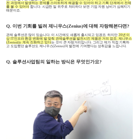
전 과정에서 발생하는 문제를 스마트하게 해결할 수 있어야 하고 기획 단계에서 전체
를 볼 수 있어야
합니다
.
시급한 일 위주로 처리하다 보면 기업 자원 낭비가 심해지기
때문이죠
.
Q.
이번 기회를 빌려 제니우스
(Zenius)
에 대해 자랑해본다면
?
관제 솔루션은 많이 있습니다
.
이 시간에도 새롭게 출시되고 있겠죠
.
하지만
20
년 이
상
IT
인프라 환경 변화에 발 맞춰 관제솔루션을 발전시킨 제품은 거의 없죠
.
제니우스
(Zenius)
는 계속 진화하고 있다
는 것이 큰 자랑거리입니다
.
그리고 제가 직접 기획하
고 도입했던 솔루션도 제니우스
(Zenius)
의 발전에 기여했다는 성취감을 느낍니다
.
Q.
솔루션사업팀의 일하는 방식은 무엇인가요
?