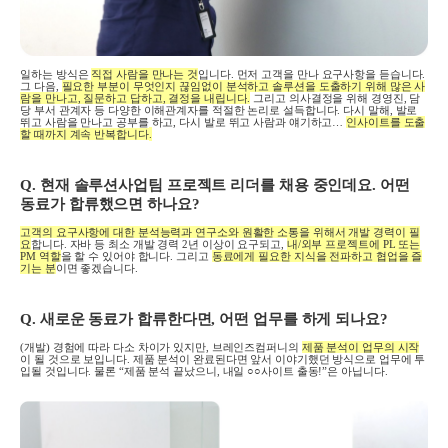
일하는 방식은
직접 사람을 만나는 것
입니다
.
먼저 고객을 만나 요구사항을 듣습니다
.
그 다음
,
필요한 부분이 무엇인지 끊임없이 분석하고 솔루션을 도출하기 위해 많은 사
람을 만나고
,
질문하고 답하고
,
결정을 내립니다
.
그리고 의사결정을 위해 경영진
,
담
당 부서 관계자 등 다양한 이해관계자를 적절한 논리로 설득합니다
.
다시 말해
,
발로
뛰고 사람을 만나고 공부를 하고
,
다시 발로 뛰고 사람과 얘기하고
…
인사이트를 도출
할 때까지 계속 반복합니다
.
Q.
현재 솔루션사업팀 프로젝트 리더를 채용 중인데요
.
어떤
동료가 합류했으면 하나요
?
고객의 요구사항에 대한 분석능력과 연구소와 원활한 소통을 위해서 개발 경력이 필
요
합니다
.
자바 등 최소 개발 경력
2
년 이상이 요구되고
,
내
/
외부 프로젝트에
PL
또는
PM
역할
을 할 수 있어야 합니다
.
그리고
동료에게 필요한 지식을 전파하고 협업을 즐
기는 분
이면 좋겠습니다
.
Q.
새로운 동료가 합류한다면
,
어떤 업무를 하게 되나요
?
(
개발
)
경험에 따라 다소 차이가 있지만
,
브레인즈컴퍼니의
제품 분석이 업무의 시작
이 될 것으로 보입니다
.
제품 분석이 완료된다면 앞서 이야기했던 방식으로 업무에 투
입될 것입니다
.
물론
“
제품 분석 끝났으니
,
내일
○○
사이트 출동
!”
은 아닙니다
.