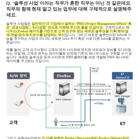
Q. ‘
솔루션 사업
’
이라는 직무가 흔한 직무는 아닌 것 같은데요
.
직무와 함께 현재 맡고 있는 업무에 대해 구체적으로 설명해주
세요
.
솔루션 사업팀은
일반적인
IT
기업에서 말하는
‘PMO (Project Management Office)’
혹
은
‘
공공사업팀
’, ‘kt
사업팀
’
정도로 이해해 주시면 좋을 것 같아요
.
구체적으로는
제
니우스(Zenius) 패키지를 기반으로 고객 요구에 맞는 새로운 솔루션을 기획
/
분석
/
설
계
/
개발
/
검수
/
유지보수를 담당하는 부서
입니다
.
그리고 새로운 솔루션이란
Infra
에 기
능을 추가하는 사업이 아니라
,
새로운
Infra
추가 혹은 서로 다른
Infra
를 결합하는 수
준입니다
.
예를 들어
,
고객 요구사항이 고객의 유저 사이트에 위치한 네트워크 장비를 모니터링
하는 것일 때
,
고객과 유저는 파이어월로 단전돼 기존의 제니우스로는 구현할 수가 없
습니다
.
새로운 솔루션은 유저 사이트에
NMS
콜렉터를 새로 개발해
NMS
매니저와
데이터를 주고받는 것입니다
.
그리고 솔루션사업팀의
또 다른 역할은
Product Discovery
부터
Product Delivery
까지