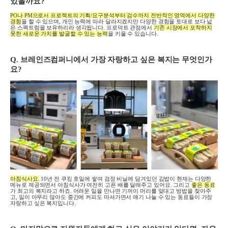
있을까요
?
PO
나
PM
으로서 프로젝트의 기획
/
요구분석부터 검수까지 전반적인 영역에서 다양한
경험
을 할 수 있으며
,
개인 능력에 따라 달라지겠지만 다양한 경험을 토대로 보다 넓
은 스펙트럼을 보유하리라 생각됩니다
.
프로덕트 관점에서
기존 시장에서 포착하지
못한 새로운 가치를 발굴할 수 있는 능력
을 키울 수 있습니다
.
Q.
브레인즈컴퍼니에서 가장 자랑하고 싶은 복지는 무엇인가
요
?
아침식사요
.
10
년 전 쿠킹 호일에 쌓여 검정 비닐에 담겨있던 김밥이 현재는 다양한
메뉴로 제공되면서 아침식사가 여전히 고픈 배를 달래주고 있어요
.
그리고
좋은 동료
가 최고의 복지라고 하죠
.
어려운 일을 만나면 기꺼이 머리를 맞대고 방법을 찾아주
고
,
일이 아무리 많아도 중간에 커피도 마셔가면서 얘기 나눌 수 있는 동료들이 가장
자랑하고 싶은 복지입니다
.