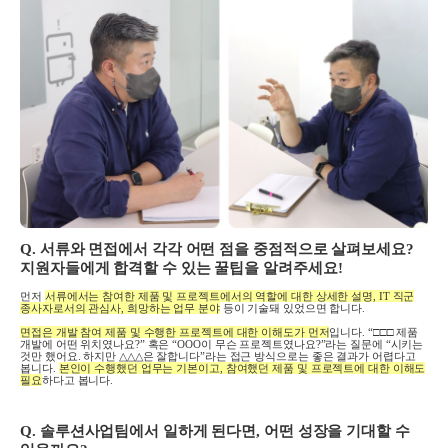
Q.
서류와 면접에서 각각 어떤 점을 중점적으로 살펴보세요
?
지원자들에게 합격할 수 있는 꿀팁을 알려주세요
!
먼저
서류에서는 참여한 제품 및 프로젝트에서의 역할에 대한 상세한 설명
, IT
직군
종사자로서의 관심사
,
희망하는 업무 분야
등이 기술돼 있었으면 합니다
.
면접은 개발 참여 제품 및 수행한 프로젝트에 대한 이해도가 먼저
입니다
. “□□□
제품
개발에 어떤 위치였나요
?”
혹은
“OOO
이 무슨 프로젝트였나요
?”
라는 질문에
“
시키는
것만 했어요
.
하지만
△△△
은 잘합니다
”
라는 접근 방식으로는 좋은 결과가 어렵다고
봅니다
.
본인이 수행했던 업무는 기본이고
,
참여했던 제품 및 프로젝트에 대한 이해도
필요
하다고 봅니다
.
Q. 솔루션사업팀에서 일하게 된다면
,
어떤 성장을 기대할 수