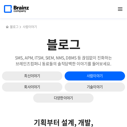
다음
메인
반복영역
다시
페이스북
트위터
링크드인
블로그
2022년
페이지로
열기
건너뛰기
이동
태어난
공유하기
공유하기
공유하기
공유하기
협력업체
슬라이드
브레인즈컴퍼니
상생
보기
홈페이지
세미나
블로그
사람이야기
블로그
SMS, APM, ITSM, SIEM, NMS, DBMS 등 끊임없이 진화하는
브레인즈컴퍼니 동료들의 솔직담백한 이야기를 들어보세요.
최신이야기
사람이야기
회사이야기
기술이야기
다양한이야기
기획부터 설계, 개발,