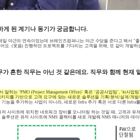
게 된 계기나 동기가 궁금합니다
.
매일 야근의 연속이었는데 브레인즈컴퍼니는 야근 수당을 준다고 해서 "좋
았어요
. (
웃음
)
진행하던 프로젝트를 기다리는 고객을 위해
,
또 같이 개발하
.
무가 흔한 직무는 아닌 것 같은데요
.
직무와 함께 현재 
서 말하는
‘PMO (Project Management Office)’
혹은
‘
공공사업팀
’, ‘kt
사업팀
) 패키지를 기반으로 고객 요구에 맞는 새로운 솔루션을 기획
/
분석
/
설계
/
개발
/
 기능을 추가하는 사업이 아니라
,
새로운
Infra
추가 혹은 서로 다른
Infra
를
유저 사이트에 위치한 네트워크 장비를 모니터링 하는 것일 때
,
고객과 유저
 솔루션은 유저 사이트에
NMS
콜렉터를 새로 개발해
NMS
매니저와 데이