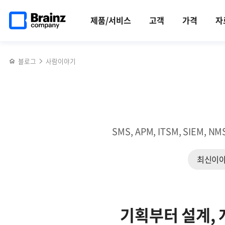
메인
반복영역
다시
페이스북
트위터
링크드인
블로그
2022년
페이지로
건너뛰기
태어난
공유하기
공유하기
공유하기
공유하기
협력업체
제품/서비스
고객
가격
자
이동
브레인즈컴퍼니
상생
홈페이지
세미나
블로그
사람이야기
SMS, APM, ITSM, SI
최신이
기획부터 설계, 