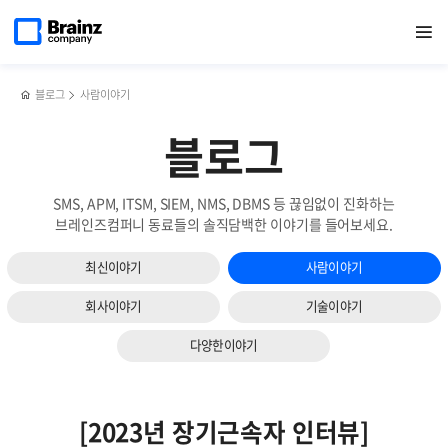
다음
메인
반복영역
‘Zenius
페이스북
트위터
링크드인
블로그
통합보안관리
페이지로
열기
건너뛰기
이동
ITSM
공유하기
공유하기
공유하기
공유하기
솔루션
슬라이드
3.0’
'Zenius
보기
GS인증
SIEM'
1등급
국내
블로그
사람이야기
획득!
CC인증
획득
블로그
SMS, APM, ITSM, SIEM, NMS, DBMS 등 끊임없이 진화하는
브레인즈컴퍼니 동료들의 솔직담백한 이야기를 들어보세요.
최신이야기
사람이야기
회사이야기
기술이야기
다양한이야기
[2023년 장기근속자 인터뷰]