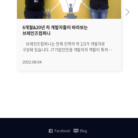
6개월&20년 차 개발자들이 바라보는
I
브레인즈컴퍼니
지
브레인즈컴퍼니는 전체 인력의 약 2/3가 개발자로
까다
구성돼 있습니다. IT기업인만큼 개발자의 역할이 특히
출
중요한데요. 그래서 ‘브이(브레인저 이야기)’의 첫 번째
브
편은 개발자 두 분을 모시고 진행해 봤습니다. 입사 6개월
소프
2022.08.04
20
차의 주니어 개발자 이재용님과 입사 20년 차를 내다보고
우
있는 시니어 개발자 김기상님을 만나봤는데요. 20년의
지
경력 차이 만큼 브레인즈컴퍼니를 바라보는 시각에 어떤
기
차이가 있을지, 또 개발자로서 철학은 어떻게 다른지에
대
대해 이야기를 들어보겠습니다. ----------------------------------
제
-------------------------------- Q. 반갑습니다, 자기소개
계약
부탁드려요. 기상님: 안녕하세요. 저는 개발 1그룹
(Z
인프라코어팀 부장으로 일하고 있는 김기상입니다.
통
2004년도에 입사했으니, 올해로 벌써 19년 차가 됐네요.
방법
재용님: 안녕하세요. 저는 개발 2그룹 ITSM팀 사원으로
So
일하고 있는 이재용입니다. 저는 입사한 지 막 6개월 차
우수
Facebook
Blog
정도 된 갓 신입이네요. (웃음) Q. 두 분의 업무를
서버
구체적으로 소개해주세요. 기상님: ZENIUS EMS의
등