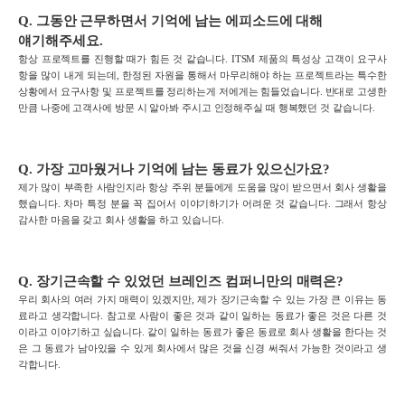
Q.
그동안 근무하면서 기억에 남는
에피소드에 대해
얘기해주세요
.
항상 프로젝트를 진행할 때가 힘든 것 같습니다. ITSM 제품의 특성상 고객이 요구사
항을 많이 내게 되는데, 한정된 자원을 통해서 마무리해야 하는 프로젝트라는 특수한
상황에서 요구사항 및 프로젝트를 정리하는게 저에게는 힘들었습니다. 반대로 고생한
만큼 나중에 고객사에 방문 시 알아봐 주시고 인정해주실 때 행복했던 것 같습니다.
Q.
가장 고마웠거나 기억에 남는 동료가
있으신가요
?
제가 많이 부족한 사람인지라 항상 주위 분들에게 도움을 많이 받으면서 회사 생활을
했습니다. 차마 특정 분을 꼭 집어서 이야기하기가 어려운 것 같습니다. 그래서 항상
감사한 마음을 갖고 회사 생활을 하고 있습니다.
Q.
장기근속할
수 있었던
브레인즈
컴퍼니만의 매력은
?
우리 회사의 여러 가지 매력이 있겠지만, 제가 장기근속할 수 있는 가장 큰 이유는 동
료라고 생각합니다. 참고로 사람이 좋은 것과 같이 일하는 동료가 좋은 것은 다른 것
이라고 이야기하고 싶습니다. 같이 일하는 동료가 좋은 동료로 회사 생활을 한다는 것
은 그 동료가 남아있을 수 있게 회사에서 많은 것을 신경 써줘서 가능한 것이라고 생
각합니다.