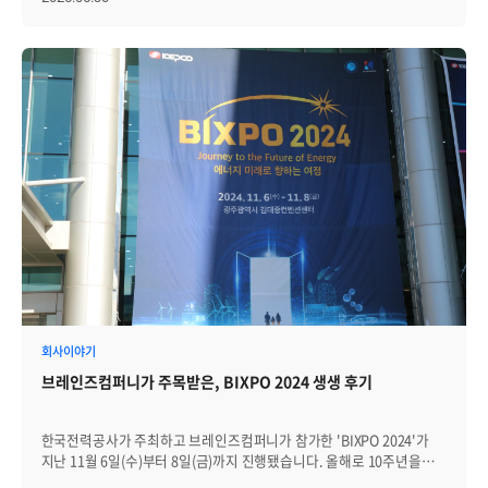
공공기관, 교육기관, 대기업, 금융기관 등 다양한 산업군의 고객이
참석한 이번 세미나는 브레인즈컴퍼니 및 Zenius 전체에 대한 소개로
시작됐습니다. │브레인즈컴퍼니 및 Zenius 소개 프리세일즈팀의
신지연 님이 브레인즈컴퍼니와 Zenius에 대한 전반적인 소개를
진행했습니다. 지연님 은 "브레인즈컴퍼니는 복잡한 IT 환경에서도
안정적인 통합 모니터링을 구현할 수 있는 기술력과 안정적인 운영
경험이 강점이다. 고객사의 만족도를 높이고 기술력을 유지하기 위해
지속적인 제품 고도화와 기술 지원 체계를 강화하고 있다"고
강조했습니다. 브레인즈컴퍼니 소개에 이어서 지능형 IT 인프라
통합관리 솔루션 제니우스(Zenius) 기능 전체에 대한 전반적인 소개가
진행됐습니다. 이 시간을 통해 참석자들은 Zenius의 다양한 통합
모니터링 기능과 클라우드·온프레미스 환경을 아우르는 유연한 확장성
등 등 Zenius의 특장점을 확인할 수 있었습니다. │통합 로그 관리
솔루션, Zenius SIEM 소개 이어서 연구개발본부의 장범진 님이 통합
보안 로그 관리 솔루션인 Zenius SIEM에 대한 발표를 진행했습니다.
Zenius SIEM은 대용량 로그의 수집, 분석, 시각화를 하나의 플랫폼에서
통합적으로 수행할 수 있는 솔루션으로, 다양한 산업 분야에서의 적용
회사이야기
가능성과 기술적 완성도를 바탕으로 주목받고 있습니다. 범진 님은
브레인즈컴퍼니가 주목받은, BIXPO 2024 생생 후기
발표에서 “Zenius SIEM은 대규모 로그 환경에서도 탁월한 검색 성능을
제공하며, 복합 이벤트 기반의 분석 기능을 통해 잠재적 위협을 조기에
식별할 수 있는 점이 큰 강점”이라고 설명했습니다. 또한 “이러한 기능을
한국전력공사가 주최하고 브레인즈컴퍼니가 참가한 'BIXPO 2024'가
기반으로 보안 위협에 대한 실시간 대응과 함께, 규제 기관의 로그 보존
지난 11월 6일(수)부터 8일(금)까지 진행됐습니다. 올해로 10주년을
및 감사 요건을 안정적으로 충족할 수 있다”고 덧붙였습니다. 이후 실제
맞이한 BIXPO 2024는 '에너지 미래로 향하는 여정'이라는 주제로