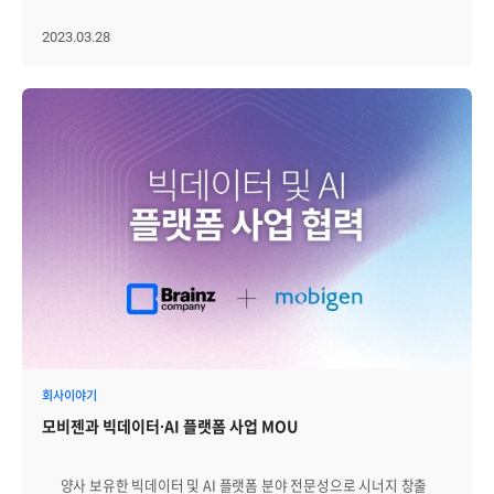
잘 구성되어 있고, 맞춤형 대시보드도 눈에 띈다"라고 소감을
소개했습니다. 이후 질의응답 시간이 이어졌습니다. 참석자들은 이
옵저버빌리티는 IT시스템 전체적인 관점에서 문제를 신속하게
전했습니다. 다른 관람객은 "최근 쿠버네티스 도입 후 활용에 어려움이
시간을 통해 각 솔루션의 기술적 차별점과 실제 운영 환경에서의 적용
식별하고 근본 원인을 분석할 수 있습니다. 최근 IT 인프라의 종류가
2023.03.28
있었는데, Zenius의 쿠버네티스 모니터링 솔루션에 대한 자세한 설명을
방안에 대해 보다 구체적으로 확인할 수 있었습니다. │세미나를
다양해지고, 수가 기하급수적으로 많아지고, 복잡도가 급격히 증가함에
듣고 그간의 고민에 대한 답이 담겨있다는 생각이 들었다.
마무리하며... 이번 [Zenius 활용 세미나]에 참석한 한 고객사 관계자는
따라 IT 인프라의 가용성을 보장하기 위해서 전통적으로 행해지던
긍정적으로 도입을 검토할 예정이다"라고 소감을 전했습니다. 또한
“단순한 제품 설명에 그치지 않고, 실제 운영 현장에서 어떤 효과를 낼 수
모니터링의 범주를 넘어서는 옵저버빌리티라는 개념이 등장했습니다.
퍼블릭 클라우드, 프라이빗 클라우드, 하이브리드 클라우드 환경 모두를
있을지를 구체적으로 확인할 수 있어 매우 유익한 시간이었다”고 소감을
모니터링과 옵저버빌리티라는 두 용어들은 때로는 비슷한 개념으로
모니터링할 수 있는 Zenius CMS에 대한 관심도 높았습니다. 이번
전했습니다. 또 다른 참석자는 “현재 클라우드 네이티브 전환을 준비
서로 바꿔서 사용되기도 하지만, 시스템 관리에 대한 다른 접근 방식을
BIXPO에서는 브레인즈컴퍼니와 오랜 관계를 이어온 고객사들도 다수
중인 상황에서, 오늘 소개된 CMS와 K8s가 특히 인상 깊었다. 운영에
나타냅니다. 이번 블로그에서는 모니터링과 옵저빌리티의 차이점을
방문해 자리를 빛내주셨습니다. 10년 이상 Zenius 제품을 사용해 온 한
필요한 기능을 고루 갖추고 있을 뿐 아니라, 기존에 사용 중인
알아보겠습니다. Monitoring이란? 모니터링은 IT 시스템에서 CPU
고객은 "전시회에서 오랜 파트너를 만나 반가웠고, 새롭게 출시된
Zenius와도 원활하게 연동된다는 점이 큰 강점으로 느껴졌다”고
사용량, 메모리 사용량, 네트워크 트래픽과 같은 데이터를 수집하고
제니우스의 기능들과 향후 발전 방향성에 대해 깊이 있는 대화를 나눌 수
전했습니다. 앞으로도 브레인즈컴퍼니는 빠르게 변화하는 IT 인프라
분석해 성능과 동작을 파악하는 것입니다. 모니터링의 목표는 시스템에
있어 의미 있는 시간이었다"라고 전했습니다. 브레인즈컴퍼니는
환경 속에서 고객이 직면하는 다양한 운영 과제를 함께 해결하고,
문제가 있는 것으로 추정되는 이상한 동작이나 조건을 감지하고
앞으로도 다양한 활동을 통해 지능형 IT 인프라 통합관리 솔루션
Zenius의 실질적 가치와 활용 가능성을 더 많은 고객에게 전달하기 위해
경고하는 것입니다. 모니터링은 종종 문제를 나타낼 수 있는 특정
제니우스를 알릴 예정입니다.
활용 세미나를 비롯한 다양한 활동을 지속해 나갈 예정입니다.
메트릭이나 이벤트에 대한 알람 설정을 포함합니다. 이 접근 방식은
일반적으로 예측 가능한 개별 시스템에 사용합니다. 전통적인 모니터링
방법은 일정한 간격으로 수집되는 사전 정의된 메트릭이나 로그에
의존합니다. 예를 들어, 서버의 CPU 사용량을 1분마다 확인하고
사용량이 특정 임계값을 초과하면 알람을 보낼 수 있습니다. 이러한
방식은 특정 유형의 문제를 감지하는 데 효과적이지만, IT 시스템 동작을
회사이야기
전체적으로 파악하거나 근본 원인 분석에 대한 심층적인 인사이트는
모비젠과 빅데이터∙AI 플랫폼 사업 MOU
제한적일 수 있습니다. Observability란? 옵저버빌리티는 IT
시스템 관리에 대한 새로운 접근 방식으로, 시스템의 내부 동작을
이해하는 것에 중점을 둡니다. 옵저버빌리티의 목표는 시스템의 동작을
양사 보유한 빅데이터 및 AI 플랫폼 분야 전문성으로 시너지 창출