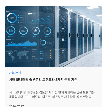
기술이야기
서버 모니터링 솔루션의 트렌드와 5가지 선택 기준
서버 모니터링 솔루션을 검토할 때 가장 먼저 확인하는 것은 보통 기능
목록입니다. CPU, 메모리, 디스크, 네트워크 사용량을 볼 수 있는지,
장애 알림을 받을 수 있는지, 대시보드를 제공하는지와 같은
항목입니다. 물론 이러한 기능은 중요합니다. 하지만 실제 운영
2026.07.27