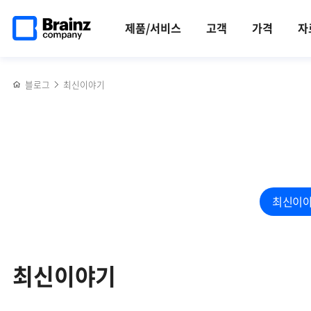
검색
메인
반복영역
페이지로
건너뛰기
제품/서비스
고객
가격
자
이동
블로그
최신이야기
최신이
최신이야기