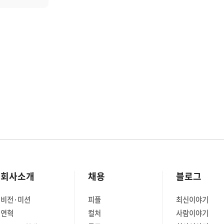
가하고
비에서
네이티브 환경이나 초저지연 서비스
buted
진행합니다.
운영에서는 eBPF가 차세대 네트워크
Sniffing)
일한 설정을
모니터링 기술로 주목받고 있습니다.
산되고
 환경에서도
eBPF란? eBPF는 커널 안에서 안전하게
실행되는 작은 프로그램으로, 네트워크·
인 위협에
NMS장비
시스템 동작을 실시간으로 추적하는 데
워크
명 등
강점을 가집니다. 네트워크 모니터링
커지고
 뒤,
관점에서 자주 쓰이는 기능은 다음과
 네트워크
보를
같습니다. • kprobe/kretprobe: 커널
9억 1천만
 값들이
함수 진입·종료 시점 후킹 • tracepoint:
균 성장률
ID:
커널 이벤트 발생 시점 후킹 • BPF Map:
2028년에는
 입력합니다.
커널과 사용자 공간 간 데이터 공유 •
하므로 여러
BPF Helper 함수: 커널 리소스 접근
기반 지표를
API eBPF는 Verifier(검증기)가
회사소개
채용
블로그
 구체적으로
산 입력
프로그램의 안전성을 보장하지 못하면
가지로
5.0-
로드를 거부합니다. 과거에는 Verifier가
비전·미션
피플
최신이야기
1.3.6.1.4.1.2021.4.14.0+.1.3.6.1.4.1.2021.4.15.0))/.1.3.6.1.4.1.
루프의 종료를 판별하지 못해 루프
연혁
컬처
사람이야기
크 모니터링
하기 위한
사용이 전혀 허용되지 않았지만,