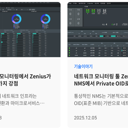
기술이야기
모니터링에서 Zenius가
네트워크 모니터링 툴 Zen
가지 강점
NMS에서 Private OID
확장하기
의 네트워크 인프라는
통상적인 NMS는 기본적으로 P
전환과 마이크로서비스
OID(표준 MIB) 기반으로 
SA)의 확산으로 그 구조가
장비를 관리하지만, 실제 운
 있습니다. 특히 쿠버네티스
환경에서는 표준 MIB로 수집
3
2025.12.05
etes) 환경의 도입은 네트워크
장비 고유 성능 정보가 많습니