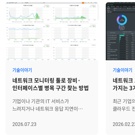
기술이야기
기술이야기
네트워크 모니터링 툴로 장비·
네트워크 
인터페이스별 병목 구간 찾는 방법
가지는 3
기업이나 기관의 IT 서비스가
최근 기업
느려지거나 네트워크 응답 지연이
클라우드 
발생하면 먼저 트래픽 사용량을
아키텍처(M
확인하게 됩니다. 하지만 전체 트래픽
복잡해지고
2026.07.23
2026.02.2
증가 여부만으로는 어느 장비나 연결
(Kubern