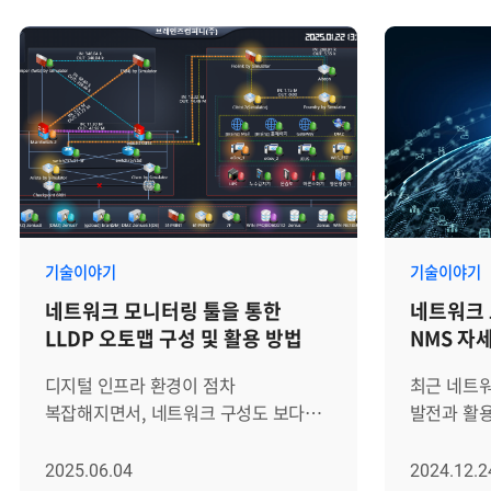
구간에서 병목이 발생했는지 정확히
장비 간의
판단하기 어렵습니다. 여러 네트워크
간의 동적
장비와 인터페이스가 연결된 환경에서는
하는 새로
우선 트래픽 사용량이 높은 장비를
이러한 환
선별한 뒤, 해당 장비의 인터페이스별
전원이 켜
사용 현황을 확인해 분석 범위를 좁혀야
것만으로는 
합니다. 이후 수신·송신 트래픽의
계층의 데
방향과 시간대별 변화, 인터페이스
문제가 발생
사용률, Error·Discard 등의
짚어낼 수 
성능지표를 함께 살펴보면 단순한
필요합니다.
기술이야기
기술이야기
사용량 증가와 실제 품질 저하 가능성을
넘어 가상
네트워크 모니터링 툴을 통한
네트워크 
구분할 수 있습니다. 이번 글에서는
파악해야 
LLDP 오토맵 구성 및 활용 방법
NMS 자
네트워크 모니터링 툴 Zenius NMS를
보장할 수 있
활용해 장비와 인터페이스별 트래픽
복잡한 관리
디지털 인프라 환경이 점차
최근 네트
과점유 대상을 확인하고, 네트워크 병목
브레인즈컴퍼
복잡해지면서, 네트워크 구성도 보다
발전과 활용
구간을 분석하는 방법을
온프레미스
유연하고 다층적인 구조로 변화하고
그리고 5G
살펴보겠습니다. 네트워크 트래픽
네트워크 
있습니다. 다양한 벤더의 장비가
발전으로 
2025.06.04
2024.12.2
과점유 분석이 필요한 상황 네트워크
확보하고,