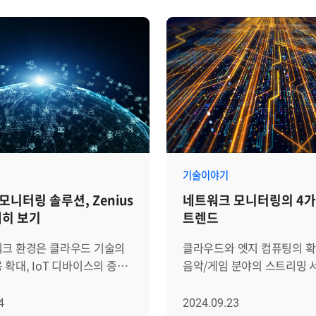
 연결뿐만 아니라 컨테이너
반영하기 위해 네트워크 모니
인 통신 흐름까지 관리해야
Zenius는 Private OID를
운 숙제를 안겨주었습니다.
모니터링 범위를 확장할 수 
경에서는 단순히 특정 장비의
제공합니다. 이 기능을 통해 조직 특화
져 있는지 확인하는
정보나 특정 벤더의 내부 성
부족합니다. 인프라 전
Zenius 모니터링 체계에 
이터를 유기적으로 살펴보고,
수 있으며, 등록된 Private 
했을 때 그 원인을 정확히
그래프·추이 분석·감시 정책
있는 체계적인 관제 역량이
기능과 완전히 통합되어 사용
 물리 장비의 이상 유무를
네트워크 모니터링 툴, Zeniu
기술이야기
화 영역의 트래픽 흐름까지
기능 구성/확인 절차 이제 Pri
모니터링 솔루션, Zenius
네트워크 모니터링의 4가
비로소 서비스의 안정성을
OID를 실제로 어떻게 등록
세히 보기
트렌드
기 때문입니다. 이러한
모니터링하며 감시 정책으로
 환경에 대응하기 위해
연결하는지, 전체 흐름을 단
워크 환경은 클라우드 기술의
클라우드와 엣지 컴퓨팅의 확
니는 Zenius를 통해
살펴보겠습니다. Step 1. OID 등록
 확대, IoT 디바이스의 증가,
음악/게임 분야의 스트리밍 
와 클라우드가 혼재된 이기종
[NMS > 설정 > 장비 > OID 
와 같은 고속 네트워크 기술의
성장 등으로 인해 네트워크 
전반에 대한 통합 가시성을
Private OID를 추가하기 위
인해 더욱 복잡해지고
점점 더 복잡해지고 있으며,
4
2024.09.23
 운영자가 데이터에 기반해
화면으로 이동합니다. 이 단계에서는