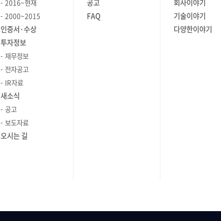
 줄이며,
공고
회사이야기
2016~현재
종류:
최근에는 단순 반복문은 사용할 수 있게
 멀티
FAQ
기술이야기
2000~2015
형을
되었습니다. 또한 BTF(BPF Type
되고
인증서·수상
다양한이야기
 5분이며,
Format)와 CO-RE(Compile Once –
우드를
투자정보
조정
Run Everywhere) 기술 덕분에, 커널
스마다
재무정보
버전이 달라져도 동일한 eBPF
 다르기
OID 모니터링
프로그램을 별도 빌드 과정 없이 그대로
전자공고
를 관리하는
터링
운용할 수 있습니다. eBPF 사용 방법
IR자료
 것도
 값을
제가 공부하면서 가장 흥미로웠던
새소식
 성능
예제는 BCC 툴셋에 포함된
공고
 최대한
프로
**tcpstates**입니다. TCP 연결 상태
보도자료
터링의
 항목과
변화를 추적하는 예제인데, 구조를
오시는 길
시성
있어 사용
간단히 정리하면 다음과 같습니다. •
관리 복잡한
션 수나
bpf.c: 커널에서 실행되는 함수 중 “어떤
트워크를
변동하는
걸 관찰할지”와 “관찰 시 어떤 데이터를
시성 높은
록 운영
수집할지” 정의 • .h: 커널과 유저 공간이
가하고
 있습니다.
공유하는 데이터 구조체 정의 • .c:
여러
OID
수집된 데이터를 가공해서 사용자에게
래픽 흐름,
출력 예를 들어, tcpstates.bpf.c에서는