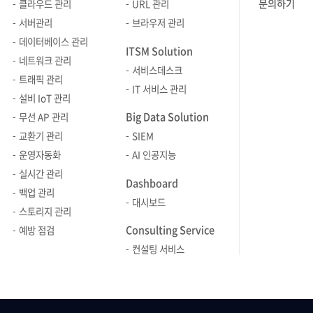
이러한 LLDP 정보를 기반으로 오토맵을
파악할 수 
문의하기
클라우드 관리
URL 관리
용량 예측 및 보안 이상징후를 파악할 수
TMS의 연
자동 구성해, 운영자가 수작업 없이도
시스템과 
서버관리
브라우저 관리
있습니다. 이를 통해 단순히 트래픽이
생겼을 때 
네트워크의 실제 연결 상태를 명확히
Topolog
데이터베이스 관리
많은 대상을 찾는 데 그치지 않고, 실제
대역폭을 
ITSM Solution
확인하고 효율적으로 관리할 수 있도록
상태를 직
네트워크 관리
품질 저하가 발생한 구간과 후속 조치가
식별하여 
서비스데스크
지원합니다. 그렇다면 LLDP 기반
네트워크 
트래픽 관리
필요한 지점을 구체적으로 도출할 수
수 있습니다. 커널 레벨의 정밀
IT 서비스 관리
오토맵의 개념과 이를 통해 기대할 수
수 있도록 
있습니다. Zenius NMS로 네트워크
측정: NP
설비 IoT 관리
있는 운영상 효과, 그리고 네트워크
상태를 색상
병목 구간을 단계별로 확인하는 방법
정보를 수집
Big Data Solution
무선 AP 관리
모니터링 툴인 Zenius NMS에서 이를
발생 지점을
Zenius NMS에서는 먼저 장비 기준으로
생성합니다.
교환기 관리
SIEM
어떻게 구체적으로 활용할 수 있는지를
지원합니다. 또한, 다수의 Topo
트래픽 사용량이 높은 대상을 찾은 뒤,
일반적인 
운영자동화
AI 인공지능
차례대로 살펴보겠습니다. LLDP 기반의
Map을 멀
해당 장비의 인터페이스를 분석해 병목
순간적인 
실시간 관리
오토맵은 무엇이고 어떤 문제를 해결할
있는 기능을
Dashboard
의심 구간을 좁힐 수 있습니다. 필요한
파드(Pod
백업 관리
수 있을까? LLDP는 네트워크 장비 간의
환경에서 
경우 전체 인터페이스를 기준으로 직접
효과적으로 감
대시보드
스토리지 관리
연결 정보를 자동으로 수집하는
모니터링하고
정렬해 과점유 대상을 빠르게 확인하는
통합 추적:
Consulting Service
프로토콜입니다. Cisco에서 사용하는
효율적으로 
예방 점검
것도 가능합니다. (관련 기능 경로 NMS
가상화 영역
CDP(Cisco Discovery Protocol)와
Map은 네
컨설팅 서비스
> 모니터링 > 인터페이스) Step 1-1.
컨테이너 
유사한 기능을 하지만, LLDP는 특정
분석하고 장
장비 기준 트래픽 과점유 대상 확인
전 구간에 
벤더에 종속되지 않아 다양한 제조사의
시각화하여
네트워크 병목 구간을 찾기 위한 첫
지원합니다.
장비 환경에서도 유연하게 활용할 수
효율성을 높입니다. 
단계는 전체 관리 장비 중 트래픽
온프레미스