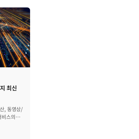
터링 툴
복잡해지고 암호화 트래픽이
 직접 등록하여
늘어나면서, 그리고 컨테이너·MSA
있는 기능을
환경으로 서비스가 쪼개지면서 기존
방식의 패킷 기반 모니터링은 점점
능 정보를
한계를 드러냈습니다. 성능 부하는
그대로 반영할
커지고, 세부 가시성은 부족했습니다. 이
OID는 성능
문제를 해결해 준 게 바로
 등 모든
eBPF(extended Berkeley Packet
됩니다.
Filter)입니다. eBPF는 커널 내부 함수에
s NMS
직접 훅(Hook)을 걸어서 데이터를
vate
가져올 수 있기 때문에, 서비스에 큰
지 최신
하고
영향을 주지 않고도 운영 환경에서
실시간 성능 분석이 가능합니다. 쉽게
계별로
말해, 예전에는 netstat으로 “포트가
산, 동영상/
지금 어떤 상태인지”만 볼 수 있었다면,
서비스의
> 등록] 먼저
eBPF를 쓰면 “그 포트의 상태가 어떻게
인프라는
해 OID 등록
변하고 있는지”까지 관찰할 수
 데이터
있습니다. 그래서 최근 클라우드