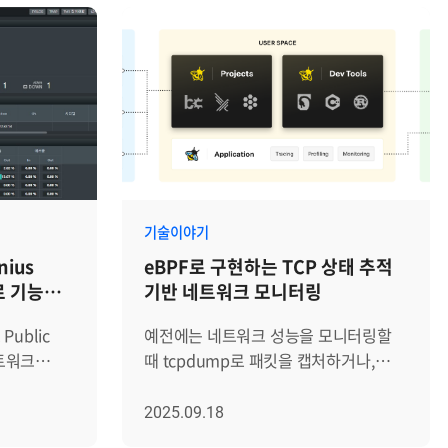
기술이야기
ius
eBPF로 구현하는 TCP 상태 추적
로 기능
기반 네트워크 모니터링
ublic
예전에는 네트워크 성능을 모니터링할
네트워크
때 tcpdump로 패킷을 캡처하거나,
영
netstat으로 연결 상태를 확인하거나,
할 수 없는
NetFlow/sFlow 기반 분석을 많이
2025.09.18
다. 이를
사용했습니다. 하지만 네트워크 환경이