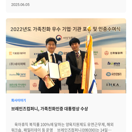
숙소로 향하는 길부터 여느 리조트와는 조금 다른 분위기가
한자리에 모여 함께 시간을 보내며, 평소와는 다른 방식으로 소통하고
2025.06.05
느껴졌습니다. 넓게 펼쳐진 정원과 나무, 조용한 산책로가 어우러져
공감할 수 있도록 마련되는 행사입니다. 올해에도 어김없이 다양한
마치 숲속에 들어온 듯한 편안함을 주었습니다. 가족들은 인원수에 따라
레크리에이션과 선물, 맛있는 식사, 편안한 숙소까지 마련되며 가족
다양한 타입의 숙소로 배정받았습니다. 각 숙소는 깔끔하고 쾌적하게
모두가 함께 웃고 쉬어갈 수 있었던 '2025 패밀리데이'를 지금부터
정돈되어 있었고, 가족 단위로 머물기에 충분한 여유와 편안함을 갖추고
자세히 돌아보겠습니다. │웃음과 설렘으로 시작된 행사 오후 2시,
있었습니다. 아이와 함께 온 가족은 안정적으로 쉴 수 있었고,
하나둘씩 행사장에 도착한 브레인저들과 가족들은 안내데스크에서 웰컴
부모님이나 친척과 함께한 가족들도 여유롭게 머물 수 있는 공간에
기프트와 숙소 키를 수령하며 반가운 인사를 나누기 시작했습니다. 본
만족감을 보였습니다. 실내 인테리어 역시 정갈하고 편안한
행사에 필요한 안내 자료와 참가자 이름이 적힌 스티커 등도 함께
분위기였습니다. 창밖으로 보이는 자연 풍경과 조용한 분위기는
배부되어, 행사의 시작을 알리는 분위기가 자연스럽게 조성됐습니다.
패밀리데이가 단순한 행사를 넘어, 가족과 함께 쉬어가는 시간이라는
이어서 행운권 응모와 로또 추첨을 위한 번호 선택, 그리고 즉석복권
점을 더욱 잘 느끼게 해주었습니다. │모두가 함께 웃고 참여한 메인
이벤트까지 차례로 진행되며 분위기가 한층 더 달아올랐습니다. 각
행사 잠시 휴식을 마친 뒤, 패밀리데이의 메인 행사가 시작되었습니다.
가족은 행운을 기원하는 마음으로 응모권을 받고 번호를 선택했고,
올해는 오랜만에 야외에서 프로그램이 진행되었는데, 모든 가족들이
즉석복권을 긁는 순간마다 여기저기서 탄성과 웃음이 터졌습니다. 큰
쾌적하게 참여할 수 있도록 대형 그늘막이 준비되었습니다. 덕분에
선물이든 작은 선물이든, 아이부터 어른까지 모두가 그 순간 자체를 함께
참가자들은 뜨거운 햇볕을 피하면서도 야외 행사 특유의 개방감과
즐기는 모습이 행사장의 분위기를 더욱 따뜻하게 만들었습니다. 행사
활기를 함께 느낄 수 있었습니다. 본 행사의 시작은 웰컴게임
스태프들은 처음부터 각 가족을 정성스럽게 맞이하며 친절하게 동선을
시상이었습니다. 참가자들의 기대 속에 발표된 전체 1위는 놀랍게도
안내했고, 필요한 정보를 꼼꼼히 전달해 주었습니다. 웰컴 존
올해 9살이 된 어린이 가족이였습니다. 예상치 못한 결과에 모두가
한편에서는 기념사진 촬영도 진행되었습니다. 브레인저와 가족들은
회사이야기
놀라워했고, 곧이어 큰 박수와 축하가 이어졌습니다. 이어 몸풀기
밝은 표정으로 포토존 앞에 서서 추억을 남겼고 설레는 마음으로 본
게임으로 단체 가위바위보가 진행되었습니다. 단순한 게임이었지만
브레인즈컴퍼니, 가족친화인증 대통령상 수상
행사장에 입장해 자리를 잡았습니다. │모두가 하나되어어 즐길 수
모두가 한마음으로 집중하면서 행사장은 순식간에 활기를 띠었습니다.
있었던 레크레이션 오후 3시, 모든 가족이 행사장에 모인 뒤 단체 사진
특히 두 돌이 채 되지 않은 아들과 함께 참여한 브레인저가 1등을
촬영을 마치고 본격적인 레크리에이션이 시작됐습니다. 진행은
차지하며 현장에는 더 큰 웃음과 환호가 이어졌습니다. 본격적인 게임은
육아휴직 복직률 100%에 달하는 양육지원제도 유연근무제, 해외
경영지원실의 이지수 님이 맡았고, 첫 순서는 ‘사회자를 이겨라 –
로켓 날리기부터 시작되었습니다. 공정한 진행을 위해 연령과 성별을
워크숍, 패밀리데이 등 운영 브레인즈컴퍼니(099390)는 14일