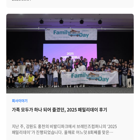
즐길 수 있는 다양한 게임과 이벤트, 푸짐한 선물, 맛있는 식사, 그리고
편안한 휴식이 어우러진 시간으로 채워졌습니다. 특히 올해는 기존과
다른 새로운 장소에서 진행되어 행사 전부터 많은 구성원들의 기대를
모았습니다. 자연 속에서 여유롭게 머무를 수 있는 공간, 가족 모두가
함께 참여할 수 있는 프로그램, 그리고 오랜만에 일상에서 벗어나 온전히
쉬어갈 수 있었던 ‘2026 패밀리데이’를 지금부터 자세히
돌아보겠습니다. │설렘과 즐거움이 시작된 웰컴센터 행사의 시작은
더스테이 힐링파크 로비에 마련된 웰컴센터에서부터였습니다. 행사장에
도착한 브레인저와 가족들은 안내데스크에서 기본 선물과 숙소 키를
수령하며 반가운 인사를 나누었습니다. 본 행사에서 진행될 로또 번호
선택과 행운권 추첨 응모도 함께 진행되며, 도착과 동시에 패밀리데이의
설렘이 시작되었습니다. 올해 웰컴센터에서는 특별한 웰컴게임도
마련되었습니다. 가족 모두가 동그란 과녁을 향해 공을 던지는
게임이었는데, 단순해 보이지만 막상 차례가 다가오자 참가자들의
표정에는 긴장감과 집중력이 가득했습니다. 공이 과녁을 향할 때마다
가족들의 응원과 웃음이 이어졌고, 아쉽게 빗나간 순간에도 즐거운
탄성이 터져 나왔습니다. 아이들은 누구보다 진지하게 공을 던졌고,
회사이야기
어른들은 가벼운 마음으로 시작했다가 어느새 승부욕을 보이기도
가족 모두가 하나 되어 즐겼던, 2025 패밀리데이 후기
했습니다. 웰컴게임은 본격적인 행사가 시작되기 전부터 모두가 함께
웃고 응원할 수 있는 분위기를 만들어주었습니다. 접수를 마친 가족들은
각자의 숙소로 이동해 짐을 풀고 잠시 휴식을 취했습니다. │숲속에서
지난 주, 강원도 홍천의 비발디파크에서 브레인즈컴퍼니의 ‘2025
쉬어가는 듯했던 숙소 체크인 올해 패밀리데이가 진행된 더스테이
패밀리데이’가 진행되었습니다. 올해로 어느덧 8회째를 맞은
힐링파크는 이름처럼 ‘힐링’이라는 단어가 잘 어울리는 공간이었습니다.
패밀리데이는 해마다 브레인즈컴퍼니의 임직원(브레인저)과 가족이