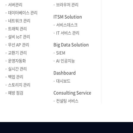
데이터를 암호화하는 key를 암호화하여
서버관리
브라우저 관리
보안 인증 장치인 HSM(물리적 공간)에
데이터베이스 관리
ITSM Solution
보관합니다. AWS KMS를 통해서만
네트워크 관리
서비스데스크
HSM 내부에 저장된 Root Key에 접근
트래픽 관리
IT 서비스 관리
가능합니다. 이를 통해 키 구성요소를
설비 IoT 관리
안전하게 보호하고, 키가 물리적으로
Big Data Solution
무선 AP 관리
격리되어 평문 형태로 외부로 유출되는
교환기 관리
SIEM
것을 원천적으로 차단합니다. 또한 AWS
운영자동화
AI 인공지능
KMS는 키 정책을 활용해 암·복호화
실시간 관리
권한을 세밀하게 제어할 수 있다는
Dashboard
백업 관리
장점이 있습니다. 동일한 키라 하더라도
대시보드
스토리지 관리
사용자나 역할별로 서로 다른 권한을
Consulting Service
부여할 수 있으며, 감사 로그를 통해 키
예방 점검
사용 이력을 추적하여 보안 관점에서의
컨설팅 서비스
모니터링과 통제가 가능합니다. AWS
KMS 키 종류 AWS KMS 키는 관리
주체에 따라 AWS 관리형 키와 고객
관리형 키로 구분됩니다. AWS 관리형