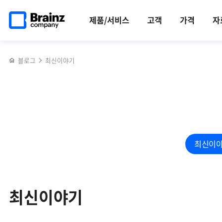
검색
메인
반복영역
페이지로
건너뛰기
제품/서비스
고객
가격
자
이동
블로그
최신이야기
최신이
최신이야기