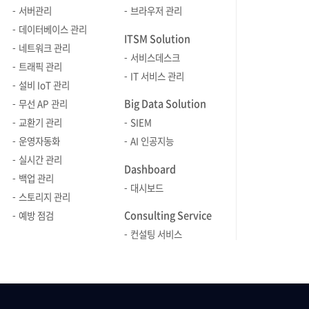
데이터를 저장할 수 있는가가 아니라,
서버관리
브라우저 관리
얼마나 안정적으로 전체 스토리지를
데이터베이스 관리
ITSM Solution
통합 관리하고 장애를 사전에 예측·
네트워크 관리
서비스데스크
대응할 수 있는가로 바뀌고 있습니다.
트래픽 관리
IT 서비스 관리
이러한 변화의 흐름 속에서
설비 IoT 관리
브레인즈컴퍼니는 Zenius STMS를
Big Data Solution
무선 AP 관리
통해 다양한 벤더의 스토리지 장비를
교환기 관리
SIEM
통합적으로 관리할 수 있는 환경을
운영자동화
AI 인공지능
제공하고 있습니다. Zenius STMS는
실시간 관리
스토리지의 성능을 실시간으로
Dashboard
백업 관리
모니터링하고, 장애를 신속하게 감지·
대시보드
스토리지 관리
통보하여 안정적인 인프라 운영을
Consulting Service
지원하며 널리 활용되고 있습니다.
예방 점검
스토리지 모니터링 솔루션, Zenius
컨설팅 서비스
STMS의 4가지 주요기능 Zenius
STMS는 단순히 데이터를 수집·
표시하는 수준을 넘어, 운영자가 직면한
문제를 실제로 해결할 수 있도록 설계된