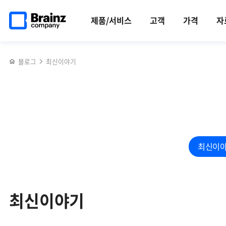
검색
메인
반복영역
페이지로
건너뛰기
제품/서비스
고객
가격
자
이동
블로그
최신이야기
최신이
최신이야기