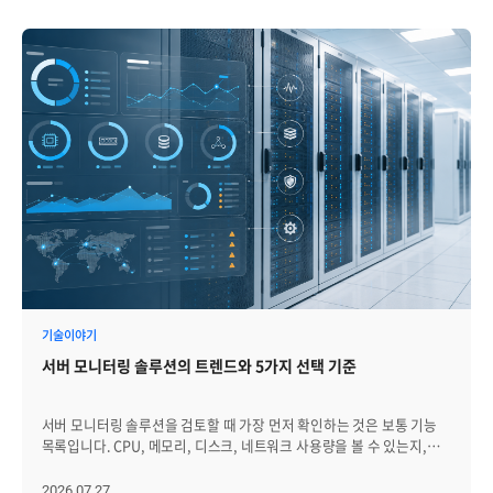
기술이야기
서버 모니터링 솔루션의 트렌드와 5가지 선택 기준
서버 모니터링 솔루션을 검토할 때 가장 먼저 확인하는 것은 보통 기능
목록입니다. CPU, 메모리, 디스크, 네트워크 사용량을 볼 수 있는지,
장애 알림을 받을 수 있는지, 대시보드를 제공하는지와 같은
항목입니다. 물론 이러한 기능은 중요합니다. 하지만 실제 운영
2026.07.27