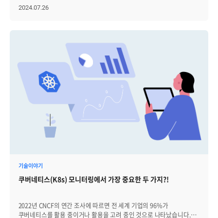
지연될 가능성이 높아지죠. 두 번째 단점으로는 기술 지원 체계는
하게 되었습니다. 아마존 웹 서비스(AWS), 마이크로소프트(Microsoft),
2024.07.26
오픈소스 커뮤니티에 의존하고 있기 때문에, 유지보수에 큰 어려움이
구글(Google) 등의 대형 기업들이 클라우드 서비스를 주도해 나갔죠.
따른다는 점입니다. 물론 특정 벤더에 종속되지 않는 독립성을 취할 수
하지만 점점 IT 산업이 커지고 사물인터넷(IoT) 기술이 발전하면서 IT
있지만, 지속적인 기술지원은 어렵죠. 그렇다면 현재 국내에서 가장
장비에서 생성되는 데이터양이 기하급수적으로 많아졌습니다. IDC의
많이 사용하는 오픈소스 APM 소프트웨어는 무엇인지, 자세히
2018년 자료에 따르면, 2025년에는 전 세계에서 생성되는 데이터가
살펴보겠습니다. │오픈소스 APM 종류 오픈소스 APM 종류는
175ZB(*제타바이트1)에 도달할 예정이라고 합니다. 이처럼 수많은
다양하지만 대표적으로 Scouter, Pinpoint, Prometheus &
데이터가 생성되고 중앙 서버에 저장/연산이 될 경우, 서버에 부하가
Grafana에 대해 알아보겠습니다. 1. Scouter 첫 번째로 소개해 드릴
증가하는 문제가 발생하게 됩니다. *1. 1 ZB = 1021 bytes =
오픈소스 APM은 스카우터(Scouter)입니다. 스카우터는 LG CNS에서
1,000,000,000,000,000,000,000 bytes 이를 해결하기 위해
만든 오픈소스 APM 소프트웨어로, 자바를 사용하는 애플리케이션과
2020년부터 중앙 서버에만 저장하지 않고, 클라우드 하위개념인
컴퓨터 시스템 성능을 모니터링합니다. 이 소프트웨어는 Window,
'클라우드렛'을 통해 데이터를 분산 처리하는 새로운 기술이
Linux, Mac 등 다양한 운영체제(OS)에서 사용할 수 있으며, 주로
등장했는데요. 그 기술이 바로 엣지 컴퓨팅(Edge Computing)입니다.
이클립스 플랫폼에서 개발되었습니다. 즉 여러 환경에서 자바
│엣지 컴퓨팅(Edge Computing)이란? 엣지 컴퓨팅은 데이터를 중앙
애플리케이션 데이터를 수집하고, 성능 상태를 효과적으로 할 수 있다는
집중형 데이터 센터나 클라우드 대신, 데이터가 생성되는 가장 가까운
점이 스카우터의 주요 기능입니다. 1-1. Scouter 아키텍처 Scouter는
곳에서 처리하는 기술입니다. 쉽게 말해 중앙 서버가 아닌 데이터가
주로 네 가지 주요 컴포넌트로 구성되어 있는데요. 자세히 살펴보도록
발생하는 '엣지(가장자리)'에서 직접 처리하는 것을 의미하죠. 엣지
하겠습니다. Java Agent Java 기반의 웹 애플리케이션(예: Tomcat,
컴퓨팅의 목적은 데이터 처리 응답 지연을 없애고, 실시간 성능을
JBoss, Resin)과 스탠드얼론 Java 애플리케이션을 모니터링하는
개선하는 것입니다. 따라서 엣지 컴퓨팅의 가장 큰 특징이 '분산 처리
기술이야기
모듈입니다. 이 에이전트는 웹 애플리케이션 서버(WAS)에 설치되어
기능'이기도 합니다. 즉 가까운 곳에서 데이터를 처리하여, 부하를
애플리케이션 성능 정보(예: 메소드 실행 시간, 사용자 요청 처리 시간
쿠버네티스(K8s) 모니터링에서 가장 중요한 두 가지?!
분산하고, 통신 지역을 최소화하는 것이 엣지 컴퓨팅의 주목적입니다.
등)를 수집하고 Scouter 서버로 전송합니다. Host Agent 이
│Edge Computing 필요성 그렇다면 엣지 컴퓨팅은 왜 점점
에이전트는 운영 체제(예: Linux, Unix, Windows 등)에 설치되어
중요해지고 있을까요? 앞에서 언급했던 것처럼, IoT 시대가 도래하면서
시스템 하드웨어 리소스 사용 상태를 모니터링합니다. CPU 사용률,
2022년 CNCF의 연간 조사에 따르면 전 세계 기업의 96%가
다양한 디바이스에서 처리하는 데이터의 양이 폭발적으로 증가하고
메모리 사용량, 디스크 I/O와 같은 정보를 수집하여 Scouter Server로
쿠버네티스를 활용 중이거나 활용을 고려 중인 것으로 나타났습니다.