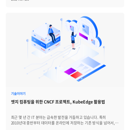
하지만 상용 APM 제품은 다소 높은 구매 비용으로 인해, 규모가 작은
기업의 경우 부담이 될 수 있는데요. 이 때 오픈소스 APM 솔루션이
효과적인 대안이 될 수 있는데요. 따라서 이번 시간에는 주요 오픈소스
APM 알아보고, APM 상용 제품과는 어떤 차이점이 있는지
살펴보겠습니다. │오픈소스(Open Source) 소프트웨어란? 오픈소스
(Open Source)란 개발 핵심 소스 코드를 공개하여 누구나 접근하고,
수정하여, 배포할 수 있는 소프트웨어를 말합니다. 얼핏 자유
소프트웨어와 비슷하게 느껴질 수 있지만 조금 다른 의미를 가지는데요.
자유 소프트웨어는 사용자의 '자유'를 강조하지만, 오픈소스는 소스
코드의 '접근성과 협업'을 중시합니다. 대표적으로 관계형
데이터베이스인 MySQL, 웹 브라우저인 Firefox, 컨테이너 가상화
플랫폼인 Docker가 대표적인 오픈소스 소프트웨어라고 할 수 있습니다.
현재 국내 디지털플랫폼 정부 구축 정책 기조에 따르면, 오픈소스
소프트웨어는 여러가지 장점을 갖고 있는데요. 오픈소스 장점
오픈소스의 첫번 째 장점은 진입 비용이 낮다는 점입니다. 공개된 소스를
기반으로 수정과 배포가 가능하기 때문에 새로운 기반 기술을 만들어 갈
경우, 비용을 줄일 수 있습니다. 두 번째 장점은 MSA 아키텍처의 기술적
기술이야기
토대가 오픈소스에 기반한다는 점입니다. 최근 소프트웨어 개발 환경은
엣지 컴퓨팅을 위한 CNCF 프로젝트, KubeEdge 활용법
오픈소스 의존도가 높아지고 있는데요. 이는 오픈소스가 특정 벤더에
종속되지 않아 독립성을 보장한다는 점에서, 오픈소스의 가장 큰
장점이라고 할 수 있습니다. 그에 반해 오픈소스 단점도 명확한데요.
최근 몇 년 간 IT 분야는 급속한 발전을 거듭하고 있습니다. 특히
오픈소스 단점 첫 번째 단점은 상용 소프트웨어와 비교해 매뉴얼이
2010년대 중반부터 데이터를 온라인에 저장하는 기존 방식을 넘어서,
빈약한 경우가 많다는 점입니다. 이에 따라 실제 개발 단계에서 운영이
보다 진보된 컴퓨팅 기술이 등장하며 클라우드 컴퓨팅이 중요한 역할을