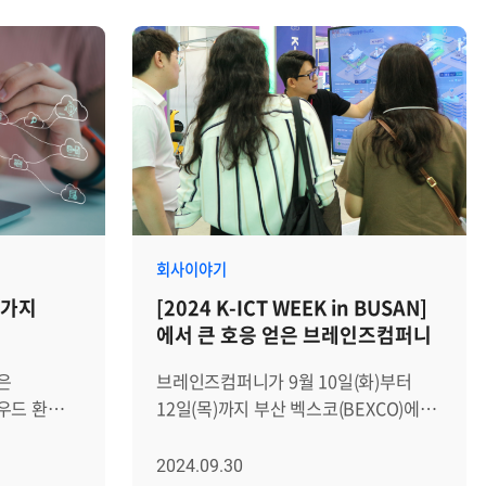
니다.
소중한 사람들과 특별한 시간을 보내며
동일한
따뜻한 추억을 만들 수 있었던
시간이었습니다. 자회사 에이프리카의
는 리눅스
직원과 가족도 함께해, 이번 행사는 더욱
w) 운영체제는
의미가 깊었는데요. 저녁식사부터 공연
다.
관람까지! 그날의 생생한 후기를 자세히
 분산해
정리했습니다. │다채로운 메뉴로
벤트
함께한 즐거웠던 저녁시간 가을 문화의
식으로
밤을 제대로 즐기기 앞서, 초밥 뷔페에서
에서는 각
배를 든든하게 채워주었습니다. 초밥은
회사이야기
떻게
물론 폭립, 피자, 샐러드, 디저트까지
5가지
[2024 K-ICT WEEK in BUSAN]
그들이 왜
다양한 메뉴로 행사에 참여한 모두의
에서 큰 호응 얻은 브레인즈컴퍼니
터링하는
입맛을 사로잡았습니다. "마음껏 골라
먹을 수 있는 뷔페에서 저녁 식사를 할 수
은
브레인즈컴퍼니가 9월 10일(화)부터
있어서, 더 만족스러워요. 사실 벌써
우드 환경을
12일(목)까지 부산 벡스코(BEXCO)에서
og
4그릇 째에요(웃음)."라며 즐거워하는
환경에
열린 [2024 K-ICT WEEK in BUSAN]
형태 또는
구성원의 소감도 들어볼 수 있었습니다.
기
참가하여 큰 호응을 얻었습니다. 많은
2024.09.30
록됩니다. 이
모처럼 모인 가족과 지인이 함께 즐기는