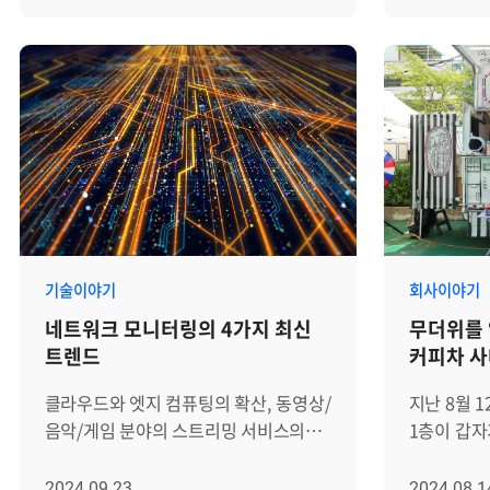
보안성을 동시에 활용할 수 있어서
높이는 장점
재생에너지 확대와 친환경 연료전환을
평가받았고
다양한 비즈니스 환경에서 사용되고
마이크로서비
다룬 '청정성(Carbon-free)' ▲차세대
인증위원회
있습니다. 그러나 하이브리드
클라우드 
전력 그리드의 운영 디지털화 및 예방
선정되었습
클라우드는 서로 다른 네트워크 구성과
있습니다. 그러나 쿠버네티스는 파드
진단 고도화를 중심으로 한 '안정성
2018년 
보완 요구사항을 통합해야 하기 때문에,
(Pod), 노
(Stability)' ▲건축, 산업, 수송 분야의
인증을 유지
전체 상태를 효과적으로 모니터링하지
요소가 끊
효율화를 위한 '효율성
에이프리카
않으면 성능 저하나 보안 문제가 발생할
상호작용하
(Efficiency)'이라는 세 가지 테마로
받았습니다. │행복한 일터가 되기
수 있습니다. 그렇다면 하이브리드
체계적이고
구성되어, 각 주제에 맞는 최신 기술과
노력하는 
클라우드 환경에서 네트워크 모니터링
운영에 어려
제품들에 대한 자세한 소개와 시연이
여기친화인
솔루션을 도입할 때, 필수적으로
그렇다면 
진행됐습니다. 이번 BIXPO에서
브레인즈컴
고려해야 할 요소는 무엇인지 자세히
모니터링을
브레인즈컴퍼니는 '효율성' 테마에
느끼고 몰입
기술이야기
회사이야기
살펴보겠습니다. 1. 이기종 네트워크
무엇인지 
포함되어 전시부스를 운영하며 Zenius
데 노력을 
네트워크 모니터링의 4가지 최신
무더위를 
환경 간 통합 가시성 하이브리드
알아보겠습니다. [1] 파
EMS, APM, SIEM, ITSM 등 주요
삶의 균형을
트렌드
커피차 사
클라우드 환경에서 프라이빗 클라우드와
모니터링 파
제품을 소개했습니다. 브레인즈컴퍼니
복지 제도를 
퍼블릭 클라우드(AWS, Azure 등) 간
쿠버네티스
부스에서 제니우스를 접한 관람객분들은
해외 워크숍
클라우드와 엣지 컴퓨팅의 확산, 동영상/
지난 8월 
네트워크는 서로 다른 프로토콜(TCP,
실행되는 
K8s와 CMS 등 MSA 환경을 비롯해,
한 번 전직
음악/게임 분야의 스트리밍 서비스의
1층이 갑
UDP, HTTP 등)과 장비로 구성되기
구성 요소입
멀티 및 하이브리드 클라우드까지 모두
벗어나 재충
성장 등으로 인해 네트워크 인프라는
무렵, 무더
때문에 관리가 복잡해집니다. 따라서
애플리케이
통합하여 모니터링할 수 있는 기능에 큰
동료들과 
점점 더 복잡해지고 있으며, 데이터
모습을 드러
2024.09.23
2024.08.1