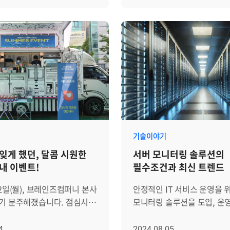
이 있습니다. 따라서 다양한
때문입니다. 하이브리드 클라우드는
 이를 바탕으로 여가친화
로그 파일들은 특정 상황을 
스 아키텍처(MSA)와
멀티 클라우드의 일종입니다.
의 의결을 거쳐
장애 발생 시 필요한 정보를 
환경에서 널리 활용되고
클라우드(Multi Cloud)는
니다. 브레인즈컴퍼니는
리눅스 로그는 크게 시스템 로
클라우드 환경을 병행하여 
최초 인증 후 7년 연속으로
로그, 보안 로그로 분류하여
드(Node), 네트워크 등 각
것을 의미합니다. 클라우드 
하고 있으며, 자회사인
시스템 로그는 syslog나 rsy
임없이 동적으로 변화하며
퍼블릭이든 프라이빗이든
도 올해 함께 인증을
관리되며, 설정에 따라 특정
는 복잡한 구조이기 때문에,
상관없습니다. 멀티 클라우드
 위해
제외한 대부분의 시스템 이
 세밀한 모니터링 없이는
퍼블릭 클라우드 서비스를 활
브레인즈컴퍼니
기록됩니다. 시스템 로그에는
움을 겪을 수 있습니다.
하나의 서비스 제공업체에 
증기업으로 선정된
부족으로 인한 성능 저하나
효과적인 쿠버네티스
않고, 각 서비스의 특화된 기
퍼니는 구성원들이 만족감을
애플리케이션 종료와 같은 자
 위한 필수 고려사항은
조합하여 성능과 비용 효율
할 수 있는 환경을 조성하는
아니라, 네트워크 연결 오류
기술이야기
6가지로 나눠서
극대화하기 위해서 주로 활용
기울이고 있습니다. 특히 일과
네트워크 인터페이스 카드(NI
잊게 했던, 달콤 시원한
서버 모니터링 솔루션의
드 및 컨테이너
하이브리드 클라우드(Hybrid 
 유지할 수 있도록 다양한
발생한 문제, 프로그램이 시
내 이벤트!
필수조건과 최신 트렌드
드(Pod)와 컨테이너는
반드시 하나 이상의 퍼블릭 
마련하고 있습니다. 전직원
잘못된 경로나 리소스에 접근
에서 애플리케이션이
프라이빗 클라우드(또는 온
: 전 직원 단합의 장! 2년에
때의 오류가 포함됩니다. 문
12일(월), 브레인즈컴퍼니 본사
안정적인 IT 서비스 운영을 
가장 기본적인 단위이자 핵심
인프라)를 함께 사용하는 방
원 해외여행을 통해 업무에서
발생했을 때 가장 먼저 확인
자기 분주해졌습니다. 점심시간
모니터링 솔루션을 도입, 운
니다. 따라서
일컫습니다. 이 방식은 프라
전할 기회를 가집니다.
파일로, 문제 원인 분석과 해
위를 날려줄 특별한 차량이
경우가 많습니다. 디지털 전
션의 가용성과 성능을
클라우드의 높은 보안성과 
소통하고 단합하며, 새로운
역할을 합니다. 서버에는 운영 체제(OS)
냈기 때문인데요. │한
클라우드 컴퓨팅의 확산, IoT
4
2024.08.05