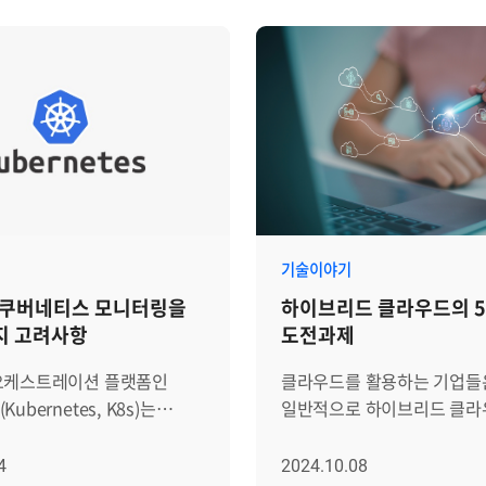
흥원이 주관하는
작동하는지를 확인할 수 있습
업' 인증은 근로자의 일과
그렇다면 모든 운영체제가 
을 보장하고, 다양한 여가
방식으로 로그를 남길까요? 정답은 NO!
극적으로 제공하는 모범 기업
입니다. 우리가 주로 사용하
니다. 최근 기업들이
(Linux)와 윈도우(Windo
ESG 경영이나 워라밸
로그 관리 방식이 서로 다릅니
fe Balance)은 단순히 혜택
리눅스는 여러 위치에 로그를
서 조직 문화 전반에 영향을
저장하는 반면, 윈도우는 이
니다. 특히 '여가친화경영'
로그라는 중앙 집중화된 방
회적 책임을 다하는 기업을
관리합니다. 따라서 이번 글
기술이야기
지도를 높이고 있으며,
운영체제의 로그 체계가 어
 쿠버네티스 모니터링을
하이브리드 클라우드의 
은 기업들은 근로자에게
구성되어 있는지, 이러한 로
지 고려사항
도전과제
 및 복지 혜택을
중요하고, 효과적으로 모니
 더 나은 직장 문화를
방법은 무엇인지 살펴보도록
오케스트레이션 플랫폼인
클라우드를 활용하는 기업들
 브레인즈컴퍼니는
하겠습니다. 1. 리눅스 로그 종류
ubernetes, K8s)는
일반적으로 하이브리드 클라
 임직원 설문조사,
리눅스의 주요 로그는 /var/l
확장성과 자가 복구 기능을
구성합니다. 단일 클라우드 
통한 여가시간 확보,
디렉토리에 저장되며, 파일 
스의 안정성과 운영 효율성을
비해서 여러 가지 장점이 있
4
2024.10.08
원, 조직문화 등의 항목을
바이너리(이진법) 형태로 기