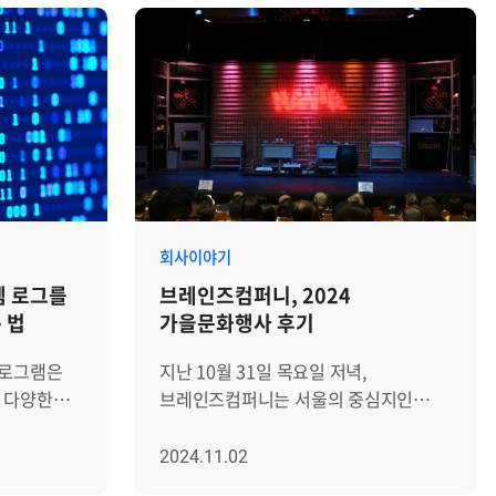
회사이야기
템 로그를
브레인즈컴퍼니, 2024
 법
가을문화행사 후기
프로그램은
지난 10월 31일 목요일 저녁,
 다양한
브레인즈컴퍼니는 서울의 중심지인
들은
명동에서 직원과 가족 그리고 지인이
예측하며,
함께 하는 '가을문화행사'를
2024.11.02
 정상적으로
열었습니다. 바쁜 일상에서 잠시 벗어나