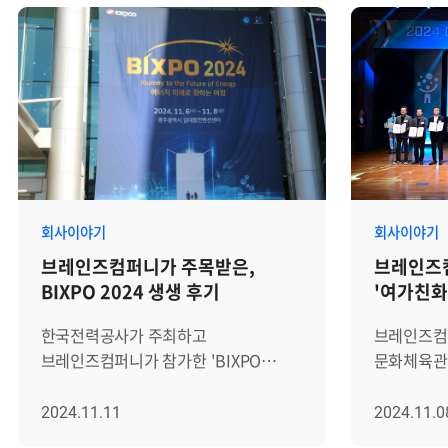
회사이야기
회사이야기
브레인즈컴퍼니가 주목받은,
브레인즈
BIXPO 2024 생생 후기
'여가친화
한국전력공사가 주최하고
브레인즈컴
브레인즈컴퍼니가 참가한 'BIXPO
문화체육관
2024'가 지난 11월 6일(수)부터 8일(금)
연속으로 
까지 진행됐습니다. 올해로 10주년을
선정되었습니다. │'여가
2024.11.11
2024.11.0
맞이한 BIXPO 2024는 '에너지 미래로
문화체육관