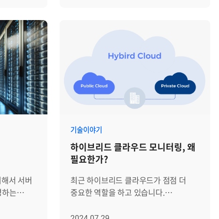
참관객들과 교류했던 생생한 현장의
기록하고,
맛있는 식사 덕분에, 그 어느 때보다
 멀티
분위기를 그대로 담아왔습니다!
제공합니다.
화기애애한 대화와 웃음이
 하나 이상의
부산광역시와 과학기술정보통신부 등이
그, 부팅
이어졌습니다. 명동의 활기찬 분위기와
활용하는
함께 주최한 2024 K-ICT WEEK in
 관리합니다.
어우러져 작은 축제 같은
환경이
BUSAN은 인공지능(AI), 클라우드,
slog에 의해
저녁이었습니다. │모두의 웃음과
양자정보기술 등을 아우르는 동남권
 항목을
박수가 끊기지 않았던 난타 공연 이어서
는 특히
최대 ICT 행사입니다. 올해는 200여
벤트가
명동 난타(NANTA) 극장에서 모두가
용할 때
개의 국내외 기업이 참여하며, 총 489개
 메모리
기대하던 난타 공연이 펼쳐졌습니다.
종속되지
부스에서 다양한 기술과 솔루션을
저녁 8시에 공연이 시작되었고,
능을
선보였는데요. 주목할 만한
원 문제뿐
90분이라는 시간 내내 박수와 웃음이
성을
프로그램으로는 클라우드 콘퍼런스가
로 인해
끊이지 않았습니다. '주방 퍼포먼스'라는
기술이야기
됩니다.
있었습니다. 마이크로소프트(MS),
C)에서
이름에 걸맞게 배우들은 요리사
하이브리드 클라우드 모니터링, 왜
Cloud)는
카카오엔터프라이즈 등 클라우드 기술을
스템 내
복장으로 등장해 주방의 도구들을
필요한가?
클라우드와
선도하는 기업들이 최신 기술과
하려 할
활용한 타악기 연주와 아크로바틱을
프레미스
트렌드를 주제로 기조 강연을
제가
선보이며, 유쾌한 퍼포먼스를
위해서 서버
최근 하이브리드 클라우드가 점점 더
식을
진행했습니다. 또한 양자정보기술,
하는 로그
선보였습니다. 상모돌리기, 사자춤,
영하는
중요한 역할을 하고 있습니다.
이빗
세미나, AI 교육관, 국내외 바이어
결에 중요한
접시돌리기 등 전통예술 요소가
환과
하이브리드 클라우드(Hybrid Cloud)는
퍼블릭
상담회, 기업 투자 상담회(IR 데모데이)
가미되어 더욱 흥미로운 무대가
와 AI
온프레미스 환경과 프라이빗 클라우드,
2024.07.29