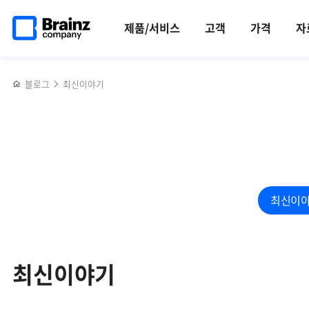
검색
메인
반복영역
페이지로
건너뛰기
제품/서비스
고객
가격
자
이동
블로그
최신이야기
최신이
최신이야기