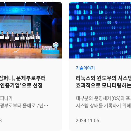
기술이야기
컴퍼니, 문체부로부터
리눅스와 윈도우의 시스
인증기업'으로 선정
효과적으로 모니터링하는
퍼니가
대부분의 운영체제(OS)와 
광부로부터 올해로 7년
시스템 상태를 기록하기 위해
'여가친화인증기업'으로
로그를 생성합니다. 이 로그
친화인증'이란?
시스템의 장애를 감지하고, 
8
2024.11.05
광부가 주최하고
침입을 탐지하고, 서비스가