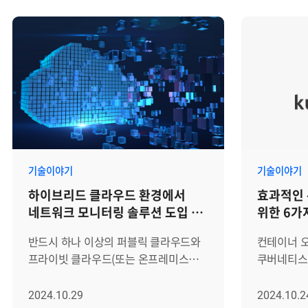
향하는 여정'이라는 주제로 국내외를
지역문화진
대표하는 기업들과 기관들이 모여 최신
'여가친화기
기술과 솔루션을 공유하는
여가의 균형
자리였습니다. 이번 BIXPO 2024는
혜택을 적
국제컨퍼런스, 국제발명특허대전,
및 기관에 수여됩
신기술 전시회 등 다양한 프로그램으로
중요시하는 
구성되어 있어 에너지 산업의 미래를
(Work-Li
이끌 혁신 기술들을 한눈에 볼 수
제공을 넘어
있었습니다. 관람객들에게 다양한
미치고 있습
볼거리와 체험 기회를 제공하여 관련
인증은 사
기술이야기
기술이야기
산업에 대한 이해를 높였습니다. 특히
선별하여 인
하이브리드 클라우드 환경에서
효과적인
이번 행사에서 주목을 받은 프로그램 중
인증을 받
네트워크 모니터링 솔루션 도입 시
위한 6가
하나는 신기술 전시회로
다양한 여가
고려사항 5가지
브레인즈컴퍼니, 한국전력공사, LS
제공함으로써
반드시 하나 이상의 퍼블릭 클라우드와
컨테이너 
ELECTRIC, 효성중공업, IBM 등 150여
구현하고 있습니다.
프라이빗 클라우드(또는 온프레미스
쿠버네티스(K
개의 국내외 기업이 참가하여 총
서류심사와
인프라)를 함께 사용하는 하이브리드
자동화된 
200개의 부스를 운영하며 많은 참관객의
면접조사를 
클라우드는, 유연한 확장성과 높은
통해 서비
2024.10.29
2024.10.2
이목을 끌었습니다. 신기술 전시회는 ▲
여가활동 지