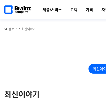
검색
메인
반복영역
페이지로
건너뛰기
제품/서비스
고객
가격
자
이동
블로그
최신이야기
최신이
최신이야기