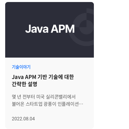
기술이야기
Java APM 기반 기술에 대한
간략한 설명
몇 년 전부터 미국 실리콘밸리에서
불어온 스타트업 광풍이 인플레이션과
경기 침체가 동시에 예상되는 최악의
전망 속에서 조금 사그러드는
2022.08.04
모습입니다. 그러나 빠른 속도로 퍼지기