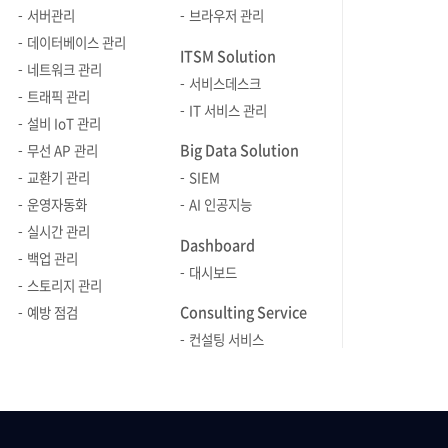
포기하고 여러가지 반짝거리는 장점을
서버관리
브라우저 관리
받아들이면서 버전업을 계속해, 올해
데이터베이스 관리
ITSM Solution
9월에는 Java 19가 나올 예정입니다.
네트워크 관리
서비스데스크
그러나 아직도 우리나라 ‘엔터프라이즈
트래픽 관리
IT 서비스 관리
IT’에서 가장 많이 쓰이는 버전, 그리고
설비 IoT 관리
작년까지는 세계에서 가장 많이 쓰이는
Big Data Solution
무선 AP 관리
버전은 Java 8이었습니다. 이렇게 많은
교환기 관리
SIEM
Java 어플리케이션의 성능을
운영자동화
AI 인공지능
모니터링하고 관리할 수 있는 솔루션을
실시간 관리
통상적으로 APM(Application
Dashboard
백업 관리
Performance Management)
대시보드
스토리지 관리
이라고 합니다. 위에서 서술한 것처럼
Consulting Service
다른 컴퓨터 언어들의 인기가 올라가고
예방 점검
사용되는 컴퓨터 언어가 다양해지면서
컨설팅 서비스
많은 APM 제품들이 Java외의 다른
컴퓨터 언어로 작성된 어플리케이션도
지원하는 경우가 늘어나고 있으나, 이
글에서는 APM을 Java 어플리케이션의