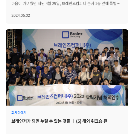
힘껏 공을 던졌습니다. 혹시라도 공을 맞히지 못하더라도 선근님이 추가
표정을 보며 오히려 힘을 얻을 수 있었다. 앞으로도 모두가 즐겁고,
마음이 가벼웠던 지난 4월 29일, 브레인즈컴퍼니 본사 1층 앞에 특별한
기회를 제공하는 훈훈한 모습도 볼 수 있었습니다. 그렇게 모두가 함께
행복하게, 함께 하기 위한, 다양한 노력을 만들어갈 예정이다"라고
차량이 도착했습니다! │본사 1층 앞, 특별한 커피차가 등장하다 본사
웃을 수 있는 시간이었습니다. 이날의 행운의 주인공을 소개합니다!
소감을 전해주셨습니다. 이번 커피차 이벤트는 단순히 음료와 간식을
1층 앞에 등장한 차량은 예쁜 외관을 갖춘 커피차였습니다! 브레인즈
2024.05.02
"점심 먹고 들어오는 길에 더워서 지쳐있었는데 시원한 커피와 화채,
나누는 자리를 넘어, 브레인즈컴퍼니와 에이프리카 구성원들이
그룹의 대표인 선근 님께서 근로자의 날을 맞아 브레인즈컴퍼니와
그리고 상품 이벤트 게임까지! 정말 기분 전환이 되었어요. 룰렛
한자리에 모여 서로를 응원하고 따뜻한 마음을 나눌 수 있었던 소중한
에이프리카 구성원분들을 위해 직접 준비해 주셨는데요. 단순히 커피만
이벤트에서 커피 쿠폰까지 받게 되어 즐거움이 배가 된 것 같아요(웃음).
시간이었습니다. 다가오는 2025년에도 브레인즈 그룹은 더 많은 특별한
준비된 게 아니었습니다. 아메리카노, 카페라떼, 바닐라라떼 등의
무더운 날임에도 이벤트 열어주시고 진행해 주신 분들께 정말
순간들을 함께 나누며, 새로운 도전을 이어갈 예정입니다.
커피류부터 리버레몬에이드, 핑크 리치 에이드, 샤인 머스캣 에이드,
감사드립니다!" "본사에서 나오자마자 커피차 등장에 깜짝 놀랐어요.
뱅쇼 에이드와 같은 에이드류와 티! 그리고... 달콤하고 신선한 다양한
룰렛 이벤트도 살짝 승부욕을 발휘해 봤는데, 5만 원권을 획득해서
과일이 담긴 과일 컵까지 준비되어 있었습니다! '브레인즈 그룹 모두
얼떨떨하기도 하면서 내심 기분이 너무 좋았습니다(웃음). 특히
모여라!'라는 팻말처럼, 커피차 이벤트 앞에 구성원분들이 삼삼오오
컵빙수가 퀄리티가 높아서 놀랐어요. 상품권도 타고, 맛있는 음료도
모이기 시작했는데요. 어떤 메뉴를 고를지 화기애애한 웃음과 목소리가
먹고, 컵빙수까지! 시원하고 행복했던 하루였습니다." 라는 또 다른
끊이질 않았습니다. "갑자기 1층에 커피차가 있어서 깜짝 놀랐어요.
구성원분들의 생생한 후기도 들어볼 수 있었습니다. │무더위도 잊게
선근 님이 앞치마 하면서 서빙해 주셨던 모습도 인상적이었습니다
했던 달콤한 하루 무더운 날씨에도 불구하고, 브레인즈컴퍼니
(웃음). 특히 음료에 붙어있던 '여러분이 있어 정말 든든합니다'라는
구성원들은 이번 이벤트 덕분에 잠시나마 시원하고 달콤한 시간을 보낼
문장에 감동받았어요!" "1층에 커피차가 있어서, 근처에 무슨 행사하나
수 있었습니다. 앞으로도 이런 특별한 이벤트를 통해 구성원 모두가
보다 했는데 저희를 위한 선물이었다니. 정말 감동했습니다. 촬영해서
즐겁게 일할 수 있는 환경을 지속적으로 만들어가겠습니다.
친구들에게 보여주기도 했어요. 다들 깜찍하다고 하더라고요(웃음).
브레인즈컴퍼니의 다음 이야기는 계속 됩니다!
이렇게 소소한 이벤트를 열어주신 선근 님께 감사의 말씀 전합니다!"
등의 반응들로 감동과 즐거움을 엿볼 수 있던 시간이기도 했습니다. 또한
이날 선근 님께서는 브레인즈 구성원분들을 위해 손수 서빙과 더불어,
회사이야기
따뜻한 응원 메시지까지 함께 전달해 주셨습니다. 하지만 이날 커피차
브레인저가 되면 누릴 수 있는 것들 ㅣ (5) 해외 워크숍 편
이벤트는 단순히 음료와 간식만 준비된 것이 아니었는데요. │두근두근
'꽝 없는' 룰렛 이벤트! 바로 커피차와 함께 선근 님께서 준비한 '꽝 없는
룰렛 이벤트!'가 기다리고 있었습니다. 1등(5만 원 상품권)을 비롯해서