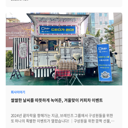
현장을 함께 돌아보겠습니다. │구성원만을 위한 든든하고 맛있는
선물이 준비되다. 덥지도 쌀쌀하지도 않은 봄 날씨를 만끽할 수 있었던
지난 월요일(28일), 브레인즈컴퍼니 본사 1층 앞에는 익숙하면서도
반가운 차량이 도착했습니다. 지난 해에 이어 올해도 근로자의 날을 맞아
'2025 CEO가 쏜다!' 이벤트 진행을 위해 커피차에는 오직
브레인즈컴퍼니 구성원만을 위한 정성스러운 간식과 음료가 차곡차곡
준비되었습니다. 이번엔 음료뿐만 아니라, 든든한 한 끼를 책임질 컵밥
메뉴도 함께 준비되었습니다. 치킨마요덮밥과 소불고기덮밥, 두 가지 중
하나를 선택할 수 있었는데, 두 메뉴 모두 고슬고슬한 밥 위에 고기와
다양한 채소, 그리고 다른 재료들과 잘 어울리는 소스까지 한 컵 안에
먹음직스럽게 구성되어 있었습니다. 컵밥과 함께 즐길 수 있도록,
다양한 종류의 음료도 준비되었습니다. 아메리카노와 라떼 같은 기본
커피류는 물론, 리버레몬에이드, 핑크리치에이드, 샤인머스캣에이드 등
상큼한 과일 에이드, 그리고 티 종류까지 고루 준비되어 있어 각자의
취향에 따라 선택할 수 있었습니다. 점심 한 끼를 더 산뜻하게 마무리할
수 있는 구성이었습니다. 그리고 점심시간이 되자 구성원들이 모여서
줄을 서기 시작했고, 본격적인 나눔이 시작됐습니다. │든든하고 맛있는
회사이야기
선물을 함께 나누다. 이번 'CEO가 쏜다'이벤트도 브레인즈컴퍼니
쌀쌀한 날씨를 따뜻하게 녹여준, 겨울맞이 커피차 이벤트
대표이사인 선근 님이 직접 기획하고 준비했을 뿐만 아니라, 진행까지
맡았습니다. 선근 님은 이벤트가 시작되자 구성원 한 명 한 명과 인사를
나누고, 준비된 컵밥과 음료를 정성스럽게 건넸습니다. 선근님은 컵밥과
2024년 끝자락을 향해가는 지금, 브레인즈 그룹에서 구성원들을 위한
음료를 건네며 '요즘 연구소 분위기는 좀 어때요?', '며칠전보다 얼굴이
또 하나의 특별한 이벤트가 열렸습니다! │구성원을 위한 깜짝 선물,
더 밝아진 것 같네요?', '지난주 미팅 때 보긴 했었지만 이렇게 보니 또
겨울맞이 커피차 지난여름, 무더위 속에서 구성원들에게 시원한