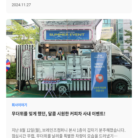
반갑네' 등 짧지만 따뜻한 인사말을 건네며 구성원들과 자연스럽게
즐거움을 선사했던 그 커피차가 초겨울의 차가운 바람을 녹이기 위해
2024.11.27
대화를 나눴습니다. 구성원들은 각자의 취향에 맞는 컵밥과 음료를 고른
다시 찾아온 것인데요. 근로자의 날과 여름맞이 이벤트에 이어,
뒤, 라운지에 삼삼오오 모여 앉아 함께 식사를 하며 잠시 여유로운
이번에도 브레인즈 그룹의 대표인 선근 님이 브레인즈컴퍼니와
시간을 보냈습니다. 서로의 안부를 나누고 웃음이 오가는 모습 속에서,
자회사인 에이프리카 구성원들을 위한 따뜻한 이벤트를 마련해
일상과 조금 다른 점심 풍경이 자연스럽게 펼쳐졌습니다. "잠시 줄을
주셨습니다. │따뜻한 음료와 든든한 샌드위치, 그리고 이것까지?!
서서 기다리는 시간부터 컵밥과 음료를 함께 나누는 시간까지, 오랜만에
급작스레 추워진 날씨와 연말의 바쁜 일정 속에서 구성원들이 기운을 낼
팀원들과 이런저런 이야기를 나누며 여유로운 점심시간을 보낼 수 있어
수 있도록, 맛있는 음료와 간식이 풍성하게 준비되었습니다. 이번
즐겁고 의미 있는 시간이었습니다" "지난번에는 커피를 골랐는데,
커피차 이벤트에는 다양한 음료뿐 아니라 샌드위치도 함께
이번에는 에이드를 선택해봤습니다. 맛도 만족스러웠고, 컵밥 구성도
마련되었는데요. 샌드위치는 사진에서 볼 수 있는 것처럼 햄, 계란,
알차고 맛있었습니다. 무엇보다 선근님이 한명 한명에게 직접
신선한 야채 등으로 속을 가득 채워 한 끼 식사로도 부족함이
나눠주셨던 순간이 가장 기억에 남을 것 같습니다" "커피차 이벤트가
없었습니다. 그리고 이번 커피차에는 또 하나의 특별한 메뉴가
있을 때마다 단순히 음료나 간식을 받는 걸 넘어, 구성원을 아끼는
있었습니다. 겨울 하면 떠오르는 대표 간식, 붕어빵이었는데요. 갓 구워
마음이 느껴져서 좋습니다. 바쁜 하루 중에 잠시라도 웃고 이야기 나눌
따뜻함이 그대로 전해지는 붕어빵은 단팥과 슈크림 두 가지 맛으로
수 있는 시간이 되어 늘 감사하게 생각합니다" 몇몇 구성원의 후기처럼,
제공되어 구성원들의 입맛을 사로잡았습니다. 곳곳에서 "붕어빵 정말
이번 이벤트를 통해 따뜻한 마음이 전해짐과 동시에, 서로 자연스럽게
맛있어요!"라는 소감도 이어졌습니다. 음료 메뉴도 놓칠 수 없겠죠. 지난
이야기를 나누고 웃을 수 있었습니다. 이번 이벤트를 직접 기획하고
이벤트에서 이미 맛이 증명된 커피와 에이드류는 물론 이번에는
현장에서 구성원들과 함께했던 선근 님은, "매년 성장하는 구성원들
딸기라떼와 윈터뱅쇼, 캐모마일, 허니 유자 티 등 새로운 메뉴들이
덕분에 회사도 함께 한 걸음씩 나아갈 수 있었습니다. 감사한 마음을
추가되어 선택의 폭이 한층 넓어졌습니다. 특히 쌀쌀해진 날씨 때문인지
회사이야기
전하고자 준비한 이벤트를 통해 조금이나마 진심이 전해졌기를
윈터뱅쇼, 캐모마일티, 히비스커스티와 같은 따뜻한 음료들이 인기를
바랍니다. 앞으로도 모든 구성원이 만족하고 즐겁게 함께할 수 있는
무더위를 잊게 했던, 달콤 시원한 커피차 사내 이벤트!
끌었고, 신메뉴로 선보인 딸기라떼 역시 큰 사랑을 받았습니다. │
브레인즈컴퍼니를 만들어가기 위해 꾸준히 노력하겠습니다"고 소감을
모두의 마음을 녹인 응원과 격려 이벤트가 시작되자 많은 구성원들이
밝혔습니다. 이번 ‘CEO가 쏜다’이벤트도 성공적으로 마무리되었습니다.
커피차 앞으로 모였습니다. 차례를 기다리는 동안 동료들과 담소를
브레인즈컴퍼니는 이렇게 모든 구성원이 서로를 응원하며, 즐겁게
지난 8월 12일(월), 브레인즈컴퍼니 본사 1층이 갑자기 분주해졌습니다.
나누는 사이, 커피차 주변은 따뜻한 분위기로 가득 찼습니다. "정말 수고
일하고 함께 성장하는 문화를 지속해서 만들어갈 예정입니다.
점심시간 무렵, 무더위를 날려줄 특별한 차량이 모습을 드러냈기