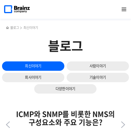
다음
메인
반복영역
쿠버네티스를
페이스북
트위터
링크드인
블로그
브레인즈컴퍼니,
페이지로
열기
건너뛰기
이동
통해
공유하기
공유하기
공유하기
공유하기
서비스
슬라이드
본
확대
보기
컨테이너
및
오케스트레이션
고객
블로그
최신이야기
만족도
향상
블로그
위해
원주사무소
오픈
최신이야기
사람이야기
회사이야기
기술이야기
다양한이야기
ICMP와 SNMP를 비롯한 NMS의
구성요소와 주요 기능은?