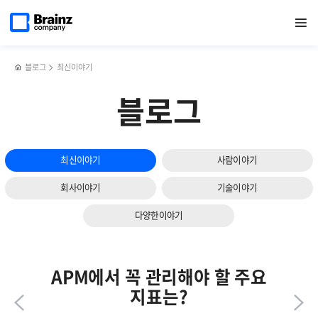
다음
메인
반복영역
회사와
페이스북
트위터
링크드인
블로그
GPU
페이지로
열기
건너뛰기
이동
팀의
공유하기
공유하기
공유하기
공유하기
모니터링의
슬라이드
성과를
중요성과
보기
높이는
솔루션
두
선택
블로그
최신이야기
가지
기준은?!
방법
블로그
최신이야기
사람이야기
회사이야기
기술이야기
다양한이야기
APM에서 꼭 관리해야 할 주요
지표는?