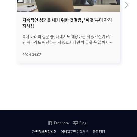
지속적인 성과를 내기 위한 첫걸음, '이것'부터 관리
EM
하라?!
혹시 아래의 질문 중, 나에게도 해당하는 게 있으신가요?
앞선
단 하나라도 해당하는 게 있으시다면 이 글을 꼭 끝까지
정
읽어보시기 바랍니다. 25년간 수많은 리더들을 분석해
글
의학적으로 밝혀낸 '지속적으로 성과를 만드는 방법'에
대해서
2024.04.02
20
대해서 하나씩 알아보려고 합니다. 오늘은 첫 번째로
A
지속적인 성과를 위해 가장 먼저 관리해야 할 '이것'에
진
대해서 알아보겠습니다. 과연 '이것'은 무엇일까요? (*
살펴보겠습니
알림: 이 글은 의사이자 CEO인 앨런 왓킨스의 [조율하여
전반
리딩하라(Coherence)]라는 책을 기반으로
단계
씌여졌습니다.) ㅣ가장 먼저 알고 관리해야 할 것은..
수
비즈니스에서는 수익과 이익 시장 점유율 확대 등 좋은
모
'결과'를 내는 것이 가장 중요합니다. 그리고 그 결과를
분석하고
만들기 전에는 당연히 '행동'이 있어야 하죠. 그렇다면 그
SN
'행동'에 영향을 미치는 요인들은 무엇이 있을까요? 위
등
그림에서도 볼 수 있는 것처럼 우리의 '행동'을 결정하는
집
Facebook
Blog
것은 바로 '생각'입니다. 이 글을 읽고 있다가도 '좀 별로인
관
것 같은데...' 하는 생각이 들면 바로 그만 읽는 행동을 하게
모니
개인정보처리방침
이메일무단수집거부
윤리경영
되는 것처럼. 그리고 그런 생각에 깊이 연관되어 큰 영향을
플랫