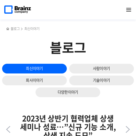
다음
메인
반복영역
강선근
페이스북
트위터
링크드인
블로그
[행사]
페이지로
열기
건너뛰기
이동
대표이사,
공유하기
공유하기
공유하기
공유하기
2023년
슬라이드
‘중소기업인
상반기
보기
대회’
간담회
산업포장
블로그
최신이야기
수상
블로그
최신이야기
사람이야기
회사이야기
기술이야기
다양한이야기
2023년 상반기 협력업체 상생
세미나 성료…”신규 기능 소개,
상생 지속 도모”