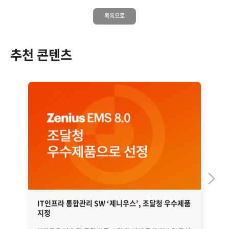
목록으로
추천 콘텐츠
IT인프라 통합관리 SW ‘제니우스’, 조달청 우수제품
네
지정
보