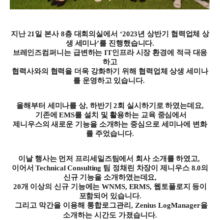
지난
21
일 본사
8
층 대회의실에서
‘
2023
년 상반기 협력업체 상
생 세미나
’
를 진행했습니다
.
브레인즈컴퍼니는 급변하는
IT
인프라 시장 환경에 적극 대응
하고
협력사와의 협력을 더욱 강화하기 위해 협력업체 상생 세미나
를 운영하고 있습니다
.
올해부터 세미나를 상
,
하반기
2
회 실시하기로 하였는데요
,
기존에
EMS
를 설치 및 활용하는 교육 중심에서
제니우스의 새로운 기능을 소개하는 중심으로 세미나에 변화
를 주었습니다
.
이날 행사는 먼저 프리세일즈팀에서 회사 소개를 하였고
,
이어서
Technical Consulting
팀 정채린 차장이
제니우스
8.0
의
신규 기능을 소개하였는데요
,
20
개 이상의 신규 기능에는
WNMS, ERMS,
웹토폴로지 등이
포함되어 있습니다
.
그리고 막간을 이용해 통합로그관리
, Zenius LogManager
을
소개하는 시간도 가졌습니다
.