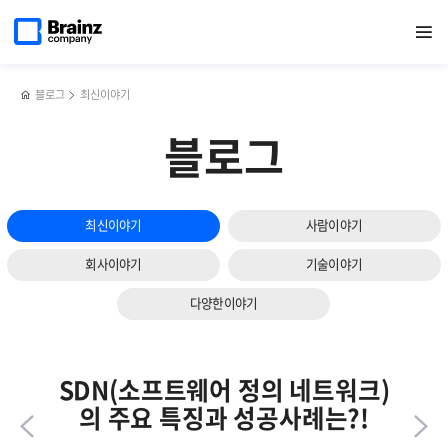
다음
메인
반복영역
[행사]
페이스북
트위터
링크드인
블로그
브레인즈컴퍼니의
페이지로
열기
건너뛰기
이동
근로자의
공유하기
공유하기
공유하기
공유하기
사내
슬라이드
날
뉴스레터,
보기
서프라이즈
브레인즈뉴스를
이벤트
소개합니다!
블로그
최신이야기
'CEO가
쏜다!'
블로그
최신이야기
사람이야기
회사이야기
기술이야기
다양한이야기
SDN(소프트웨어 정의 네트워크)
의 주요 특징과 성공사례는?!