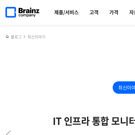
메인
반복영역
행안부
페이스북
트위터
링크드인
블로그
쿠버네티스
페이지로
건너뛰기
표준운영절차
공유하기
공유하기
공유하기
공유하기
워커노드,
제품/서비스
고객
가격
자
이동
대응을
Zenius
위한
K8s로
ITSM
효과적으로
블로그
최신이야기
시스템
관리하는
구축
법
시
고려사항
5가지
최신이
IT 인프라 통합 모니