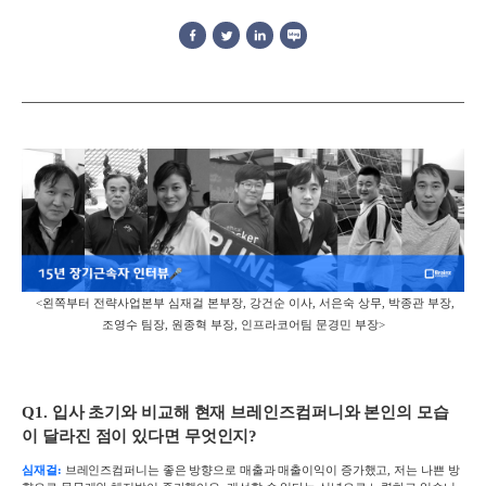
<왼쪽부터 전략사업본부 심재걸 본부장, 강건순 이사, 서은숙 상무, 박종관 부장,
조영수 팀장, 원종혁 부장, 인프라코어팀 문경민 부장>
Q1.
입사 초기와 비교해 현재 브레인즈컴퍼니와 본인의 모습
이 달라진 점이 있다면 무엇인지
?
심재걸:
브레인즈컴퍼니는 좋은 방향으로 매출과 매출이익이 증가했고
,
저는 나쁜 방