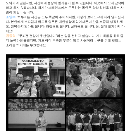
도와가며 일한다면
,
자신에게 성장의 밑거름이 될 수 있습니다
.
이곳에서 오래 근속하
라고 하지 않겠습니다
.
하지만 브레인즈에서 근무하는 동안은 항상 최선을 다하는 사
람이 되길 바랍니다
.
조영수
:
하루라는 시간은 모두 똑같이 주어지지만
,
어떻게 보내느냐에 따라 달라집니
다
.
본인에게 부끄럽지 않도록 업무든 개인생활에 있어서든 시간을 소중히 생각하세
요
.
완벽하지 않아도 됩니다
.
좌절해도 됩니다
.
실패해도 됩니다
.
단
,
절대 포기하지 마
세요
!
원종혁
:
“무조건 건강이 우선입니다”라는 말을 전하고 싶습니다
.
자기개발을 위해 좀
더 노력하면 좋겠지만
,
저도 아직 부족한 부분이 많은 사람이라 누구를 위해 멋있는
소리를 하기에는 부끄럽네요
.