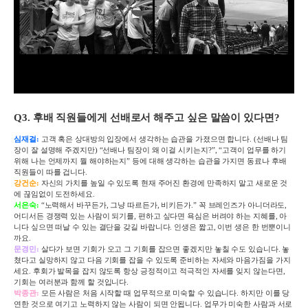
Q3.
후배 직원들에게 선배로서 해주고 싶은 말씀이 있다면
?
심재걸
:
고객 혹은 상대방의 입장에서 생각하는 습관을 가졌으면 합니다
. (
선배나 팀
장이 잘 설명해 주겠지만
)
“선배나 팀장이 왜 이걸 시키는지
?
”
,
“고객이 업무를 하기
위해 나는 언제까지 뭘 해야하는지” 등에 대해 생각하는 습관을 가지면 동료나 후배
직원들이 따를 겁니다
.
강건순
:
자신의 가치를 높일 수 있도록 현재 주어진 환경에 만족하지 말고 새로운 것
에 끊임없이 도전하세요
.
서은숙
:
“노력해서 바꾸든가
,
그냥 따르든가
,
비키든가
.
” 꼭 브레인즈가 아니더라도
,
어디서든 경쟁력 있는 사람이 되기를
,
편하고 싶다면 욕심은 버려야 하는 지혜를
,
아
니다 싶으면 떠날 수 있는 결단을 갖길 바랍니다
.
인생은 짧고
,
이번 생은 한 번뿐이니
까요
.
문경민
:
살다가 보면 기회가 오고 그 기회를 잡으면 좋겠지만 놓칠 수도 있습니다
.
놓
쳤다고 실망하지 않고 다음 기회를 잡을 수 있도록 준비하는 자세와 마음가짐을 가지
세요
.
후회가 발목을 잡지 않도록 항상 긍정적이고 적극적인 자세를 잊지 않는다면
,
기회는 여러분과 함께 할 것입니다
.
박종관
:
모든 사람은 처음 시작할 때 업무적으로 미숙할 수 있습니다
.
하지만 이를 당
연한 것으로 여기고 노력하지 않는 사람이 되면 안됩니다
.
업무가 미숙한 사람과 서로