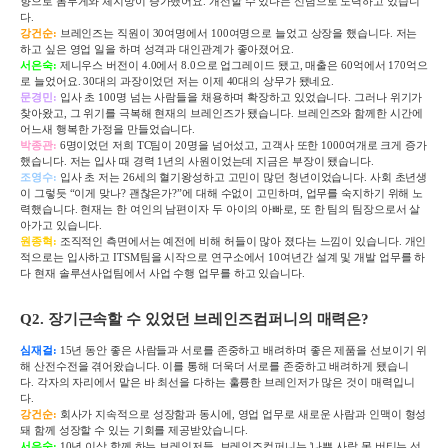
향으로 몸무게와 체지방이 증가했어요
.
개선할 수 있다는 신념으로 노력하고 있습니
다
.
강건순:
브레인즈는 직원이 30여명에서 100여명으로 늘었고 상장을 했습니다. 저는
하고 싶은 영업 일을 하며 성격과 대인관계가 좋아졌어요.
서은숙:
제니우스 버전이 4.0에서 8.0으로 업그레이드 됐고, 매출은 60억에서 170억으
로 늘었어요. 30대의 과장이었던 저는 이제 40대의 상무가 됐네요.
문경민
:
입사 초
100
명 넘는 사람들을 채용하며 확장하고 있었습니다
.
그러나 위기가
찾아왔고
,
그 위기를 극복해 현재의 브레인즈가 됐습니다
.
브레인즈와 함께한 시간에
어느새 행복한 가정을 만들었습니다
.
박종관:
6명이었던 저희 TC팀이 20명을 넘어섰고, 고객사 또한 1000여개로 크게 증가
했습니다. 저는 입사 때 경력 1년의 사원이었는데 지금은 부장이 됐습니다.
조영수
:
입사 초 저는
26
세의 혈기왕성하고 고민이 많던 청년이었습니다
.
사회 초년생
이 그렇듯 “이게 맞나
?
괜찮은가
?
”에 대해 수없이 고민하며
,
업무를 숙지하기 위해 노
력했습니다
.
현재는 한 여인의 남편이자 두 아이의 아빠로
,
또 한 팀의 팀장으로서 살
아가고 있습니다
.
원종혁
:
조직적인 측면에서는 예전에 비해 허들이 많아 졌다는 느낌이 있습니다
.
개인
적으로는 입사하고
ITSM
팀을 시작으로 연구소에서
10
여년간 설계 및 개발 업무를 하
다 현재 솔루션사업팀에서 사업 수행 업무를 하고 있습니다
.
Q2.
장기근속할 수 있었던 브레인즈컴퍼니의 매력은
?
심재걸:
15
년 동안 좋은 사람들과 서로를 존중하고 배려하며 좋은 제품을 선보이기 위
해 산전수전을 겪어왔습니다
.
이를 통해 더욱더 서로를 존중하고 배려하게 됐습니
다
.
각자의 자리에서 맡은 바 최선을 다하는 훌륭한 브레인저가 많은 것이 매력입니
다
.
강건순:
회사가 지속적으로 성장함과 동시에
,
영업 업무로 새로운 사람과 인맥이 형성
돼 함께 성장할 수 있는 기회를 제공받았습니다
.
서은숙:
10년 이상 함께 하는 브레인저들. 브레인즈컴퍼니는 '나쁜 사람 못 버티는 선