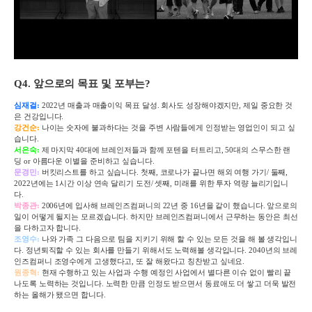
Q4.
앞으로의 목표 및 포부는
?
심재걸
:
2022
년 매출과 매출이익 목표 달성
.
회사도 성장해야겠지만
,
제일 중요한 것
은 건강입니다
.
강건순
:
나이는 숫자에 불과하다는 것을 주변 사람들에게 인정받는 영업인이 되고 싶
습니다
.
서은숙
:
제 마지막
40
대에 브레인저들과 함께 포텐을 터트리고
, 50
대의 스무스한 랜
딩
or
아름다운 이별을 준비하고 싶습니다
.
문경민
:
버킷리스트를 하고 싶습니다
.
첫째
,
코로나가 끝나면 해외 여행 가기/
둘째
,
2022
년에는
1
시간 이상 연속 달리기 도전/
셋째
,
미래를 위한 투자 역량 늘리기입니
다.
박종관
:
2006
년에 입사해 브레인즈컴퍼니의
22
년 중
16
년을 같이 했습니다
.
앞으로의
일이 어떻게 될지는 모르겠습니다
.
하지만 브레인즈컴퍼니에서 근무하는 동안은 최선
을 다하고자 합니다
.
조영수
:
나와 가족 그 다음으로 팀을 지키기 위해 할 수 있는 모든 것을 해 볼 생각입니
다
.
정년퇴직할 수 있는 회사를 만들기 위해서도 노력해볼 생각입니다
. 2040
년의 브레
인즈컴퍼니 조영수에게 고생했다고
,
또 잘 해왔다고 칭찬받고 싶네요
.
원종혁
:
현재 수행하고 있는 사업과 수행 예정인 사업에서 별다른 이슈 없이 빨리 끝
나도록 노력하는 것입니다
.
노력한 만큼 인정도 받으면서 동료애도 더 쌓고 더욱 발전
하는 올해가 됐으면 합니다
.