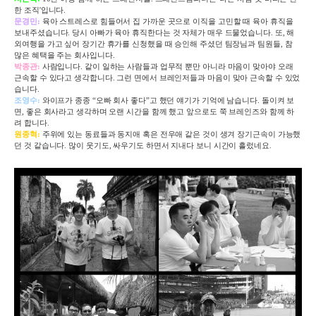
한 조직'입니다.
문경민
:
육아 스트레스로 힘들어서 집 가까운 곳으로 이직을 고민할 때 육아 휴직을
보내주셨습니다
.
당시 아빠가 육아 휴직한다는 것 자체가 매우 드물었습니다
.
또
,
해
외여행을 가고 싶어 장기간 휴가를 신청했을 때 승인해 주셨던 팀장님과 팀원들
,
참
많은 혜택을 주는 회사입니다
.
박종관
:
사람입니다
.
같이 일하는 사람들과 업무적 뿐만 아니라 마음이 맞아야 오래
근속할 수 있다고 생각합니다
.
그런 면에서 브레인저들과 마음이 맞아 근속할 수 있었
습니다
.
조영수
:
와이프가 종종 “오빠 회사 좋다”고 했던 얘기가 기억에 남습니다
.
돌이켜 보
면
,
좋은 회사라고 생각하며 오랜 시간을 함께 했고 앞으로도 쭉 브레인즈와 함께 하
려 합니다
.
원종혁
:
주위에 있는 동료들과 동지애 혹은 전우애 같은 것이 생겨 장기근속이
가능했
던 것 같습니다
.
많이 웃기도
,
싸우기도 하면서 지내다 보니 시간이 흘렀네요
.