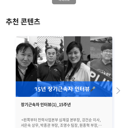
추천 콘텐츠
장기근속자 인터뷰(1)_15주년
브
<왼쪽부터 전략사업본부 심재걸 본부장, 강건순 이사,
브레인즈컴퍼니는 우수한 연구개발 리더들을 중심으로
서은숙 상무, 박종관 부장, 조영수 팀장, 원종혁 부장,
직원