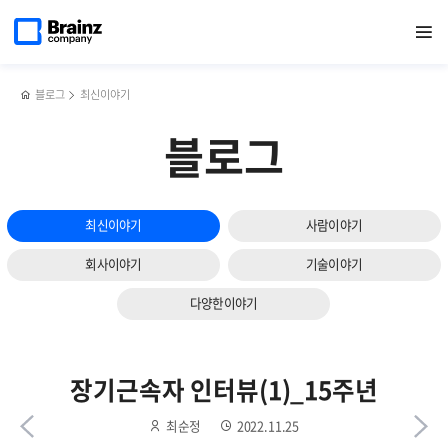
다음
메인
반복영역
업계
페이스북
트위터
링크드인
블로그
[행복한
페이지로
열기
건너뛰기
이동
1위
공유하기
공유하기
공유하기
공유하기
회사
슬라이드
회사에서
만들기
보기
개발
TF]
경험을
꼰대와
블로그
최신이야기
쌓고
어른의
싶다면?
차이
블로그
최신이야기
사람이야기
회사이야기
기술이야기
다양한이야기
장기근속자 인터뷰(1)_15주년
최순정
2022.11.25