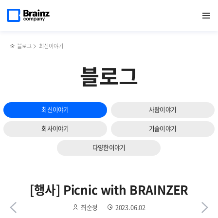
다음
메인
반복영역
제
페이스북
트위터
링크드인
블로그
강선근
페이지로
열기
건너뛰기
이동
6회
공유하기
공유하기
공유하기
공유하기
대표이사,
슬라이드
브레인즈컴퍼니
‘중소기업인
보기
패밀리데이
대회’
산업포장
블로그
최신이야기
수상
블로그
최신이야기
사람이야기
회사이야기
기술이야기
다양한이야기
[행사] Picnic with BRAINZER
최순정
2023.06.02