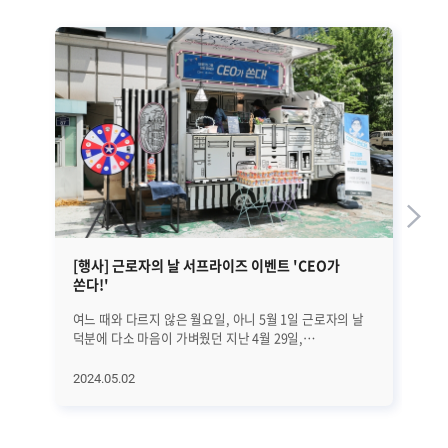
[행사] 근로자의 날 서프라이즈 이벤트 'CEO가
브
쏜다!'
여느 때와 다르지 않은 월요일, 아니 5월 1일 근로자의 날
브
덕분에 다소 마음이 가벼웠던 지난 4월 29일,
돌
브레인즈컴퍼니 본사 1층 앞에 특별한 차량이
지난 2
도착했습니다! │본사 1층 앞, 특별한 커피차가 등장하다
CE
2024.05.02
20
본사 1층 앞에 등장한 차량은 예쁜 외관을 갖춘
발표
커피차였습니다! 브레인즈 그룹의 대표인 선근 님께서
돌아보겠습
근로자의 날을 맞아 브레인즈컴퍼니와 에이프리카
서