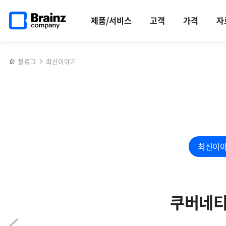
메인
반복영역
2025
페이스북
트위터
링크드인
블로그
ITSM
페이지로
건너뛰기
상반기
공유하기
공유하기
공유하기
공유하기
(IT
제품/서비스
고객
가격
자
이동
영업그룹
Service
워크숍
management)
후기
솔루션의
블로그
최신이야기
4가지
필수
조건
최신이
쿠버네티