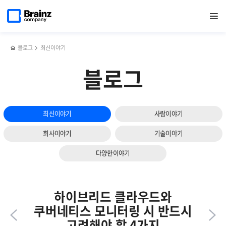
다음
메인
반복영역
복잡한
페이스북
트위터
링크드인
블로그
브레인즈컴퍼니,
페이지로
열기
건너뛰기
이동
네트워크
공유하기
공유하기
공유하기
공유하기
제니우스
슬라이드
트래픽,
(Zenius)
보기
Zenius
에
NMS·TMS·NPM으로
특화된
블로그
최신이야기
정확하게
AI
분석하기
Agent
블로그
서비스
출시
최신이야기
사람이야기
회사이야기
기술이야기
다양한이야기
하이브리드 클라우드와
쿠버네티스 모니터링 시 반드시
고려해야 할 4가지