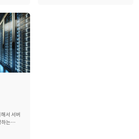
모두
배포할 수 있다는 장점 덕분에 개발과
터미널 보안을 설정하는 과정은 크게
 이 로그를
운영 전반에서 가장 많이 활용되는 기술
관리] :
감사 수집 활성화, 금지 명령어 설정,
빠르게
중 하나입니다. 하지만 이렇게 편리한
 먼저 장애
접근 제어 설정, 그리고 이력 확인의
기 전에
Docker도 관리 측면에서는 쉽지 않은
만드는
4단계로 나뉩니다. Step 1. [SMS > 상세
과제를 안고 있습니다. 컨테이너는 짧은
의
> 접근관리] : 감사 수집 및 명령어 통제
분 단순히
주기로 만들어졌다가 사라지고, 서비스
 이동하면
활성화 가장 먼저 터미널 보안의 기초가
워드를
부하에 따라 개수가 급격히 늘어나거나
있습니다.
되는 감사 수집 기능을 활성화해야
경우가
줄어듭니다. 이런 특성 때문에 기존 서버
기 위해
합니다. SMS > 상세 > 접근관리 메뉴로
 문제가
모니터링만으로는 전체 상황을 정확히
이동하면 우측의 설정 화면에서 감사
필요한
파악하기 어렵습니다. Zenius SMS는
시 항목(예:
수집 항목을 확인할 수 있습니다. 이
 정작
서버·네트워크·스토리지를 비롯해
 선택합니다.
기능을 ON으로 설정하면 이후 터미널을
 경우이고,
Docker 환경까지 아우르는 통합
 수도
통해 이루어지는 모든 작업 이력이
순해 실제
모니터링 플랫폼으로, HTML5 기반
 공통적으로
모니터링되고 녹화됩니다. 또한, 명령어
점입니다.
UI와 강력한 데이터 수집·분석 기능을
니다.
통제 항목을 ON으로 설정하여 위험한
비스
제공합니다. 이를 통해 운영자는
 조치
명령어 사용을 제한할 준비를 합니다.
위해서 서버
어렵습니다.
컨테이너의 성능, 로그, 프로세스,
SMS는
설정을 변경한 후에는 반드시 화면
영하는
서버
파일시스템, 이미지 정보를 한 화면에서
나누어
좌상단의 적용 버튼을 클릭해야 변경
환과
MS의 파일
관리하고 분석할 수 있습니다. 서버
는 스냅샷
사항이 서버에 반영됩니다. (참고:
와 AI