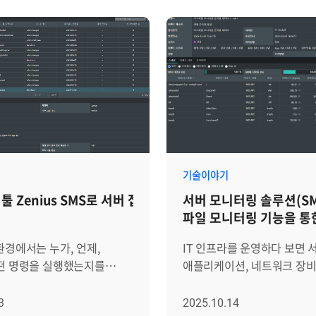
환경설비까지, 관리해야 할
기억에만 의존해 있다면, 단
와 데이터의 양이 함께
큰 서비스 중단으로 이어질 수
다. 이런 환경에서
서버 모니터링 툴 Zenius S
도구를 따로 운영하는 방식은
조치권고사항 및 조치내역 관
를 드러냅니다. CPU 부하,
이러한 문제를 해결하기 위한
래픽, DB 세션,
기능입니다. 장애 발생 시 초
션 응답 시간이 서로 다른
엔지니어도 즉시 참고할 수 
져 있으면, 운영자는 장애가
가이드라인을 제공하고, 장애
다 데이터를 직접 짜 맞추며
후에는 조치 내역과 결과 보
해야 합니다. 그만큼
시스템에 등록하여 조직의 
기술이야기
own Time)도 길어집니다.
자산으로 남길 수 있습니다. Zenius
툴 Zenius SMS로 서버 접속 및 명령어 이력 관리하기
서버 모니터링 솔루션(SM
라를 일관된 정책으로 묶고,
SMS를 활용해 장애 대응 체
파일 모니터링 기능을 통
반해 즉각 판단할 수 있는
표준화하고 노하우를 자산화
모니터링 방법
체계가 필요한 이유입니다.
단계별로 자세히 알아보겠습
환경에서는 누가, 언제,
IT 인프라를 운영하다 보면 
니의 Zenius EMS는
Zenius SMS 기능 구성 및 
떤 명령을 실행했는지를
애플리케이션, 네트워크 장
속에서 Observability
장애 대응 체계를 구축하는 
하는 것이 필수입니다. 작은
다양한 기록이 쌓입니다. 정
합 관리 아키텍처를 바탕으로
사전 가이드라인(조치권고사
 시스템 장애나 보안 사고로
동작하고 있다는 메시지부터,
3
2025.10.14
 인프라 전반의 가시성을
실제 상황 발생 시 가이드 