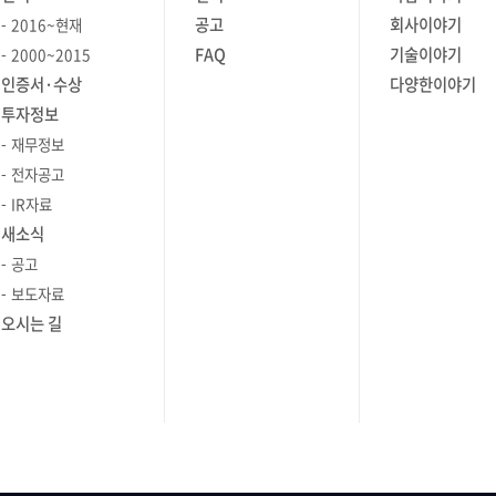
우에
설정에서 모니터링 활성화 및 수집 주기
와 같은
금지'라는 이름의 템플릿으로 등록해 둘
하는 문제를
공고
회사이야기
2016~현재
지정 모니터링을 시작하기 위해서는
함께
수 있습니다. 이렇게 하면 관리자가
예를 들어,
FAQ
기술이야기
2000~2015
 수치를
먼저 에이전트 설정에서 컨테이너
일일이 명령어를 입력하지 않아도 되어
하거나
인증서·수상
다양한이야기
 때 -
모니터링 기능을 켜야 합니다. 메뉴
고, 상세
편리합니다. 등록된 템플릿 목록에서
으로
투자정보
벤트를
경로는 ‘SMS > 모니터링 > 모니터링
여 이벤트
해당 서버에 적용할 정책을 선택(체크)
터링을 통해
재무정보
열을
상세보기 > 에이전트 설정 > 일반 설정 >
하고 확인을 누르면, 즉시 금지 명령어
 수
야 할 때
모니터링 설정’입니다. 여기서 컨테이너/
전자공고
 조치방법] :
정책이 적용됩니다. 설정이 완료되면
임을
록된 로그를
컨테이너 로그에 대한 모니터링 여부와
IR자료
트 상세
에이전트 설정 메인 화면의 하단
없이 제공할
계로
수집 주기를 켭니다. - 모니터링 주기
새소식
옆에 있는
리스트에서, 현재 해당 서버에 어떤
동적으로
(데이터 수집 주기): 30초 - 평균 기준
공고
명령어들이 금지되어 있는지 최종적으로
 다양한
 기능
기간(수집 데이터를 평균 낼 기간): 5분 -
보도자료
확인할 수 있습니다. Step 3. [SMS >
 합니다.
MS 파일
변화량 기준 기간(평균 데이터의 편차
 "스냅샷의
상세 > 접근관리] : 접근 허용 시간 및
오시는 길
리 사용량,
과 확인
산출 기간): 1분 이 단계에서 설정을
IP/Port 제한 아무리 강력한 암호를
 등의
데이터를
저장하면 이후 화면(컨테이너/이미지)
사용하더라도, 비업무 시간이나
니라
전환할 수
에서 해당 주기로 수집된 데이터가
 지시
허용되지 않은 장소에서의 접근은 보안
터도
표출됩니다 Step 2. 컨테이너 화면에서
당황하지
위협이 될 수 있습니다. 이 단계에서는
이터베이스
운영 현황 점검(성능·로그·프로세스·
 시작할 수
서버에 접속 가능한 조건을 엄격하게
요청 처리
 설정 >
파일시스템) 컨테이너 모니터링에서
제한합니다. 접근 허용 시간: 업무 시간
을 상세히