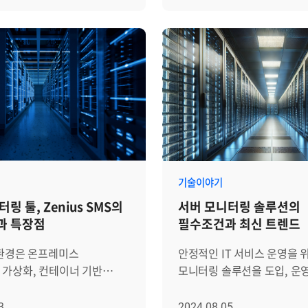
있기 때문에, 계정별 접속과
경고와 같은 문제 신호까지 
AI 기반 분석을 통해 운영자가
나뉩니다. Step 1. [운영관리 >
이력을 관리하는 체계는
로그라는 형태로 남게 되지요.
대응할 수 있는 환경을
유지보수정보 > 조치권고사항 
 기본이 됩니다. Zenius
잘 살펴보면 시스템 상태를 
 단순히 자원의 상태를
감시항목 선택 및 가이드 등록
버 계정 접속 이력 및 명령어
파악할 수 있고, 문제가 생기
모니터링을 넘어 실무적인
유형별 표준 대응 매뉴얼을 
기능은 이러한 요구에 맞춰
미리 대응할 수도 있습니다. 하지만
이어지는 Zenius의 통합
단계입니다. 운영관리 메뉴
으로, 로그인 내역, su 명령
기존의 로그 모니터링은 대부
강점 3가지를 살펴보겠습니다.
조치권고사항 관리 화면으로
어 실행, 계정 및 그룹 정보를
데이터를 모으거나 특정 키
 인프라를 단일 플랫폼으로
등록된 리스트를 확인할 수 
서 통합적으로 제공합니다.
찾아내는 수준에 머무르는 
 가시성' 서버·네트워크
여기서 새로운 가이드를 만들
 기능을 통해 서버 내 모든
많습니다. 이 때문에 두 가지
WAS·클라우드 자원은 서로
등록 화면으로 진입합니다. 등록
을 투명하게 확인하고, 문제
자주 발생합니다. 하나는 불
사와 기술 스택을 기반으로
화면에서 가이드를 적용할 감
르게 원인을 추적할 수
알람이 지나치게 많이 발생해
, 자원별 전용 도구를 따로
CPU Used(%))을 검색하여
기술이야기
중요한 이벤트가 묻혀버리는
필연적으로 데이터 사일로
특정 서버나 그룹에만 적용할
링 툴, Zenius SMS의
서버 모니터링 솔루션의
조회 기능을 단계별로
다른 하나는 조건이 너무 단
 발생합니다. Zenius EMS는
있지만, 보통은 전체 서버에
과 특장점
필수조건과 최신 트렌드
이 기능이 어떻게 운영
장애 상황을 놓칠 수 있다는 
ork 기반의 단일 플랫폼 위에서
적용되는 표준 가이드를 만듭
보안 가시성을 동시에
결국 이런 방식만으로는 서
원을 통합 관리하도록
선택한 항목에 대해 구체적인
 환경은 온프레미스
안정적인 IT 서비스 운영을 
 자세히 알아보겠습니다.
안정성을 충분히 보장하기 
자원 간 경계를 허물고 전
방법을 작성합니다. Zenius 
가상화, 컨테이너 기반
모니터링 솔루션을 도입, 운
 Zenius SMS로 서버 계정
이런 한계를 보완하기 위해 
이터를 하나의 맥락에서
가이드를 두 가지 유형으로 
이브리드 및 멀티
경우가 많습니다. 디지털 전
이력 관리하는 방법 Zenius
모니터링 솔루션 Zenius S
도록 지원합니다. 단일
관리할 수 있습니다. 첫 번째
지 다양해지며 점점 더
클라우드 컴퓨팅의 확산, IoT
3
2024.08.05