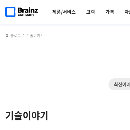
검색
메인
반복영역
페이지로
건너뛰기
제품/서비스
고객
가격
자
이동
블로그
기술이야기
최신이
기술이야기