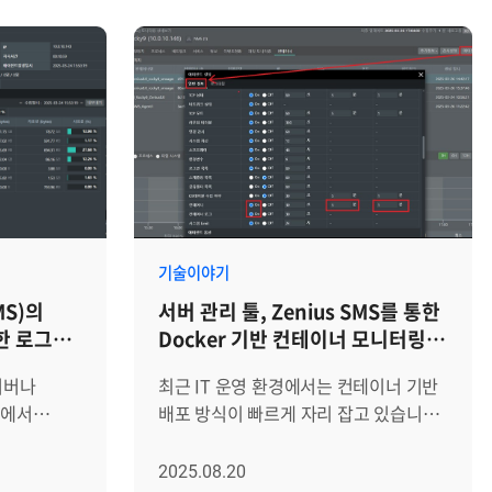
순한 장애도
있기 때문에, 터미널 접속 단계부터
 있습니다.
명령어 실행 이력까지 관리하는 체계는
MS의
안정적인 운영의 기본이 됩니다. 서버
리 기능은
모니터링 툴 Zenius SMS의 터미널
 핵심
보안관리 기능은 이러한 요구에 맞춰
급
설계된 기능으로, 터미널 연결을 통한
있는 표준
모든 작업 내용을 실시간으로 녹화하고,
 처리
시스템에 치명적인 명령어 실행을
고서를
사전에 통제하며, 비인가된 IP나
소중한
시간대의 접근을 원천적으로
기술이야기
차단합니다. 관리자는 이 기능을 통해
S)의
서버 관리 툴, Zenius SMS를 통한
계를
서버 접근에 대한 투명한 감사 자료를
한 로그
Docker 기반 컨테이너 모니터링
하는 방법을
확보하고, 강력한 보안 체계를 손쉽게
팁
니다.
구축할 수 있습니다. Zenius SMS가
서버나
최근 IT 운영 환경에서는 컨테이너 기반
확인 절차
제공하는 터미널 보안관리 기능의
비에서
배포 방식이 빠르게 자리 잡고 있습니다.
과정은 크게
설정부터 실제 활용 가이드까지,
상적으로
특히 Docker는 가볍고 이식성이
항) 등록과
단계별로 자세히 알아보겠습니다. 기능
 오류나
뛰어나며, 새로운 서비스를 빠르게
2025.08.20
확인으로
구성 및 확인 절차 Zenius SMS에서