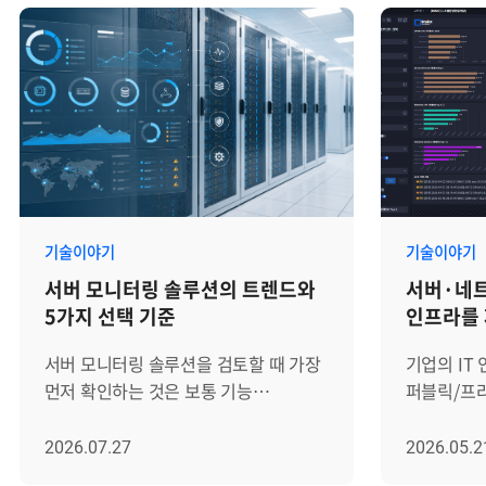
기술이야기
기술이야기
서버 모니터링 솔루션의 트렌드와
서버·네트
5가지 선택 기준
인프라를
모니터링해
서버 모니터링 솔루션을 검토할 때 가장
기업의 IT
먼저 확인하는 것은 보통 기능
퍼블릭/프
목록입니다. CPU, 메모리, 디스크,
기반 워크
네트워크 사용량을 볼 수 있는지, 장애
복잡해지고
2026.07.27
2026.05.2
알림을 받을 수 있는지, 대시보드를
·DBMS·