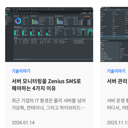
제공하는지와 같은 항목입니다. 물론
같은 전산 
이러한 기능은 중요합니다. 하지만 실제
자원의 종류
운영 환경에서는 기능의 유무보다 더
늘어나는 추세입니
중요한 질문이 있습니다.우리 인프라
자원별로 
환경에서 장애를 얼마나 빨리 인지하고,
분명한 한계
원인을 얼마나 정확히 좁히며, 운영자가
네트워크 트
실제 조치까지 이어갈 수 있는가? 최근의
애플리케이
서버 모니터링 솔루션은 단순히 서버
콘솔에 흩어
상태를 보여주는 도구에 머물지
발생할 때마
않습니다. 하이브리드 클라우드,
원인을 추적
기술이야기
기술이야기
컨테이너, 복잡한 애플리케이션 구조,
다운타임(D
서버 모니터링을 Zenius SMS로
서버 관리 
보안 요구사항, 운영 자동화와
분산된 인프
해야하는 4가지 이유
연결되면서 IT 운영의 핵심 기반으로
데이터에 기
확장되고 있습니다. 그렇다면 서버
통합 관제 
최근 기업의 IT 환경은 물리 서버를 넘어
서버 운영 
모니터링 솔루션의 최근 트렌드와 도입
브레인즈컴퍼
가상화, 컨테이너, 그리고 하이브리드
어디서, 어
전 확인해야 할 5가지 선택 기준은
이러한 흐름 
클라우드까지 확장되며 그 복잡성이
명확히 추적
무엇인지 자세히 살펴보겠습니다. 서버
기반의 통
전례 없이 높아졌습니다. 과거처럼
명령 하나가
2026.01.14
2025.11.1
모니터링 솔루션의 최근 흐름 과거 서버
이기종 IT