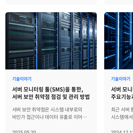
단순히 '서버가 켜져 있는지'만 확인하는
이어질 수 
모니터링의 중심은 서버 자원 사용량
확보하고, 
수준을 넘어, 이기종 인프라를
명령 실행 
확인이었습니다. CPU 사용률이 높은지,
선제적으로 
통합적으로 관제하고 장애를 사전에
안정적인 운영의
메모리가 부족한지, 디스크 용량이
제공합니다.
차단하는 것이 운영의 핵심 과제가
SMS의 서
임계치에 도달했는지, 특정 프로세스가
보여주는 
되었습니다. 하지만 모니터링 도구가
이력 조회 
정상적으로 동작하는지를 확인하는
해결책으로 
파편화되어 있거나 시스템 자체가
설계된 기능
방식입니다. 이 기준은 여전히
모니터링 
무거워 운영에 부담을 준다면, 관리
사용, 명령
중요합니다. 다만 최근 운영 환경에서는
1. 이기종
효율은 떨어지고 운영자의 피로도는
한 화면에
서버 한 대의 상태만으로 장애를
묶는 '통합
가중될 수밖에 없습니다. 이러한 배경
관리자는 이
판단하기 어려워졌습니다. 서비스는
·DBMS·
속에서, 복잡한 하이브리드 환경을
계정의 활동
온프레미스 서버, 클라우드 인프라,
다른 제조
단순하고 명쾌하게 관리하기 위한 서버
발생 시 빠
컨테이너, 네트워크, 데이터베이스,
하기 때문에
기술이야기
기술이야기
모니터링 툴로 Zenius SMS(Server
있습니다. 서버 관리 툴 Zenius SMS의
WAS 등 여러 계층 위에서 동작합니다.
운영하면 
서버 모니터링 툴(SMS)을 통한,
서버 모니터
Monitoring System)가 폭넓게
계정이력 
하나의 장애가 여러 시스템에 영향을
(Silo) 가
서버 보안 취약점 점검 및 관리 방법
주요기능
활용되고 있습니다. 많은 기관과
살펴보며, 
주고, 반대로 사용자 불편은 발생했지만
Framew
기업들이 서버 운영 효율화를 위한
안정성과 
서버 지표만 보면 정상처럼 보이는
이기종 자
서버 보안 취약점은 시스템 내부로의
최근 서버
해답으로 Zenius SMS를 선택하는지,
높이는지를
경우도 있습니다. 이런 변화 속에서 서버
설계되어, 
비인가 접근이나 데이터 유출로 이어질
시스템에서 
그 4가지 핵심 이유를 구체적으로
서버 관리 툴
모니터링은 다음과 같은 방향으로
계층의 데
수 있는 구조적 결함을 의미합니다. 이는
인프라, 하
살펴보겠습니다. 서버 모니터링을
및 명령어 
확장되고 있습니다. - 서버 자원
해석할 수 있
소프트웨어의 결함, 설정 오류, 불완전한
클라우드까
2025.05.20
2024.12.1