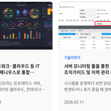
기술이야기
워크·클라우드 등 IT
서버 모니터링 툴을 통한
 제니우스로 통합
조치가이드 및 이력 관리
야 하는 3가지 이유
 인프라는 온프레미스 서버,
시스템을 운영하다 보면 담
라이빗 클라우드, 컨테이너
변경되거나 휴가 중일 때 장
로드가 혼재하며 빠르게
발생하여 곤란을 겪는 경우가
 있습니다. 서버·네트워크
있습니다. 숙련된 엔지니어
1
2026.02.11
WAS는 물론 항온항습기·UPS
시스템에 남아있지 않고 개