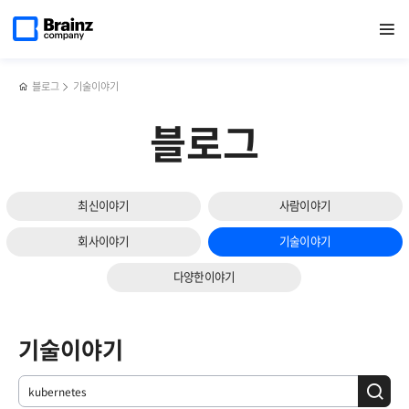
메인
검색
반복영역
페이지로
열기
건너뛰기
이동
블로그
기술이야기
블로그
최신이야기
사람이야기
회사이야기
기술이야기
다양한이야기
기술이야기