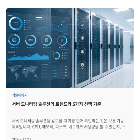
기술이야기
서버 모니터링 솔루션의 트렌드와 5가지 선택 기준
서버 모니터링 솔루션을 검토할 때 가장 먼저 확인하는 것은 보통 기능
목록입니다. CPU, 메모리, 디스크, 네트워크 사용량을 볼 수 있는지,
장애 알림을 받을 수 있는지, 대시보드를 제공하는지와 같은
항목입니다. 물론 이러한 기능은 중요합니다. 하지만 실제 운영
2026.07.27