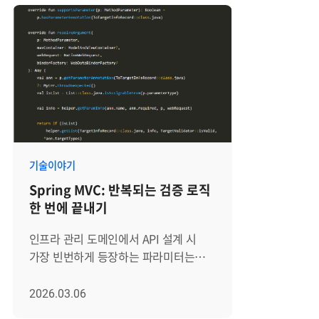
기술이야기
Spring MVC: 반복되는 검증 로직
한 번에 끝내기
인프라 관리 도메인에서 API 설계 시
가장 빈번하게 등장하는 파라미터는
단연 targetId입니다. 하지만 이
식별자는 비즈니스 로직이 실행되기 전,
2026.03.06
반드시 통과해야 하는 '삼중 관문'을