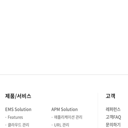
가지고 있습니다. 유효성 검사, 도메인
객체 변환, 그리고 권한 확인이
그것입니다. 초기 구현 단계에서는 이
관문들을 각 컨트롤러 메서드 내부에서
직접 제어하는 방식을 택했습니다.
하지만 인프라 규모가 커지고 API
엔드포인트가 늘어날수록, 이 직관적인
방식은 코드 중복과 유지보수 효율성
저하라는 아키텍처적 부채로 돌아오기
시작했습니다. API 엔드포인트가 수십
개로 늘어남에 따라, 동일한 검증 코드가
여러 컨트롤러에 산재하게 되는 구조적
문제가 발생했습니다. 이는 단순한 코드
제품/서비스
고객
중복(Boilerplate Code)을 넘어, 타겟
검증 정책이 변경될 때마다 관련된 모든
EMS Solution
APM Solution
레퍼런스
API를 수정해야 하는 유지보수의
고객FAQ
Features
애플리케이션 관리
취약점으로 이어졌습니다. 또한
비즈니스 로직과 검증 로직이 한 곳에
문의하기
클라우드 관리
URL 관리