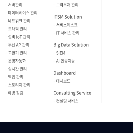
혼재됨에 따라 코드의 가독성이
서버관리
브라우저 관리
저하되고, 수정 과정에서 누락이 발생할
데이터베이스 관리
ITSM Solution
경우 장애로 직결될 위험이 높습니다.
네트워크 관리
서비스데스크
반복되는 검증 로직과 분산된 수정
트래픽 관리
IT 서비스 관리
포인트(N개의 지점) 문제를 근본적으로
설비 IoT 관리
해결하기 위해, 다음과 같은 명확한
Big Data Solution
무선 AP 관리
엔지니어링 목표를 수립했습니다.
교환기 관리
SIEM
“타겟 검증, 변환을 메서드 파라미터
운영자동화
AI 인공지능
주입 시점에 끝낸다” Spring MVC는
실시간 관리
이미 @PathVariable,
Dashboard
백업 관리
@RequestParam,
대시보드
스토리지 관리
@AuthenticationPrincipal과 같이
Consulting Service
요청 데이터를 가공하여 컨트롤러
예방 점검
메서드 파라미터에 바인딩하는 표준화된
컨설팅 서비스
메커니즘을 제공하고 있습니다. 이
아키텍처 패턴에 착안하여, [ URL에서
타겟 ID 추출 → 유효성 검증 → 도메인
객체 변환 ]으로 이어지는 일련의 과정을