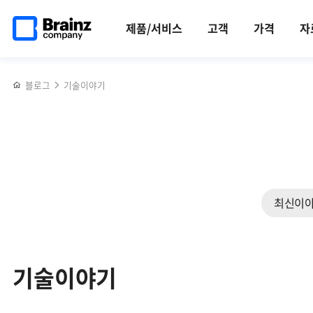
검색
메인
반복영역
페이지로
건너뛰기
제품/서비스
고객
가격
자
이동
블로그
기술이야기
최신이
기술이야기