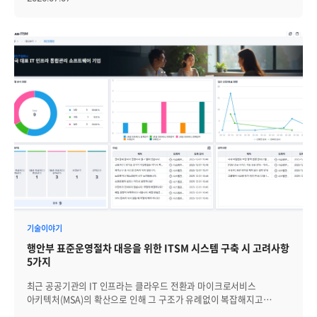
권한, 다양한 업무 시스템이 서로 연결되면서 ITSM이 단순한 티켓 관리
도구에 머물기 어려워졌습니다. 여기에 생성형 AI와 Agentic AI 기반
자동화 개념, 전사 서비스 관리인 ESM, 대규모 조직 운영을 위한
멀티테넌시, 보안·감사 요건 강화까지 맞물리며 ITSM에 요구되는
역할은 더 넓어지고 있습니다. 이제 ITSM은 서비스 요청을 접수하고
처리하는 시스템을 넘어, 복잡한 서비스 운영을 연결하고 통제하며
개선하는 운영 플랫폼으로 평가되고 있습니다. 따라서 기업은 ITSM
솔루션을 검토할 때 기능 목록만 비교하기보다, 시장 변화에 맞춰 자사의
운영 구조를 얼마나 유연하고 안정적으로 지원할 수 있는지를 함께
살펴야 합니다. [1] ITSM의 역할이 서비스데스크 중심에서 운영 플랫폼
중심으로 재편되고 있습니다 ITSM은 더 이상 서비스데스크의 티켓 접수
·처리 업무에만 머물지 않습니다. 최근 IT 운영에서는 하나의 장애나
요청이 애플리케이션, 서버, 네트워크, 클라우드 자원, 보안 정책,
사용자 권한, 외부 SaaS와 연결되는 경우가 많아졌습니다. 이 때문에
ITSM은 모니터링, 자산관리, 구성관리, 보안 이벤트, 협업 도구 등
다양한 운영 시스템과 연계되는 방향으로 확장되고 있습니다. 예를 들어
모니터링 시스템에서 발생한 장애 이벤트가 기준에 따라 ITSM 티켓으로
기술이야기
생성되고, 자산·구성 정보와 연결되어 영향 범위를 파악하며, 조치
행안부 표준운영절차 대응을 위한 ITSM 시스템 구축 시 고려사항
이력이 다시 운영 데이터로 축적되는 흐름이 중요해지고 있습니다.
5가지
따라서 ITSM 솔루션을 검토할 때는 티켓 처리 편의성뿐 아니라 서비스
운영 전반을 연결할 수 있는 구조를 함께 봐야 합니다. 서비스 카탈로그
최근 공공기관의 IT 인프라는 클라우드 전환과 마이크로서비스
구성, 외부 시스템 연동, 장애·변경·자산 정보의 연결성, 운영 데이터
아키텍처(MSA)의 확산으로 인해 그 구조가 유례없이 복잡해지고
축적 방식이 중요한 검토 기준이 됩니다. [2] AI 자동화 확산으로 운영
있습니다. 이러한 변화 속에서 행정안전부는 공공 서비스의 안정성과