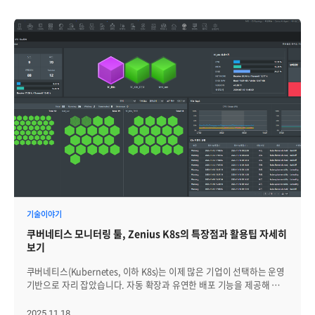
기술이야기
쿠버네티스 모니터링 툴, Zenius K8s의 특장점과 활용팁 자세히
보기
쿠버네티스(Kubernetes, 이하 K8s)는 이제 많은 기업이 선택하는 운영
기반으로 자리 잡았습니다. 자동 확장과 유연한 배포 기능을 제공해 운영
효율을 높여주지만, 환경이 커질수록 구조가 복잡해지고 관리 범위도
자연스럽게 넓어집니다. 여러 클러스터와 다양한 노드, 파드,
2025.11.18