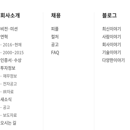
회사소개
채용
블로그
비전·미션
피플
최신이야기
연혁
컬처
사람이야기
공고
회사이야기
2016~현재
FAQ
기술이야기
2000~2015
인증서·수상
다양한이야기
투자정보
재무정보
전자공고
IR자료
새소식
공고
보도자료
오시는 길