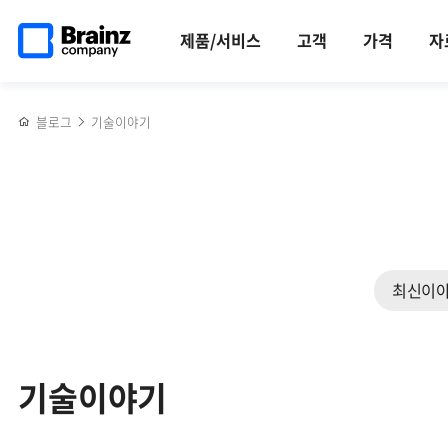
검색
메인
반복영역
페이지로
건너뛰기
제품/서비스
고객
가격
자
이동
블로그
기술이야기
최신이
기술이야기