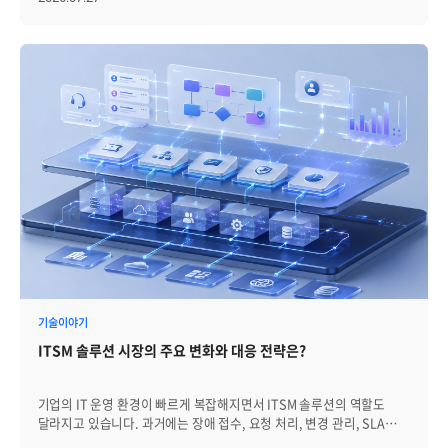
환경에서는 기능의 유무보다 더 중요한 질문이 있습니다.우리 인프라
환경에서 장애를 얼마나 빨리 인지하고, 원인을 얼마나 정확히 좁히며,
운영자가 실제 조치까지 이어갈 수 있는가? 최근의 서버 모니터링
솔루션은 단순히 서버 상태를 보여주는 도구에 머물지 않습니다.
하이브리드 클라우드, 컨테이너, 복잡한 애플리케이션 구조, 보안
요구사항, 운영 자동화와 연결되면서 IT 운영의 핵심 기반으로 확장되고
있습니다. 그렇다면 서버 모니터링 솔루션의 최근 트렌드와 도입 전
확인해야 할 5가지 선택 기준은 무엇인지 자세히 살펴보겠습니다. 서버
모니터링 솔루션의 최근 흐름 과거 서버 모니터링의 중심은 서버 자원
사용량 확인이었습니다. CPU 사용률이 높은지, 메모리가 부족한지,
디스크 용량이 임계치에 도달했는지, 특정 프로세스가 정상적으로
동작하는지를 확인하는 방식입니다. 이 기준은 여전히 중요합니다. 다만
최근 운영 환경에서는 서버 한 대의 상태만으로 장애를 판단하기
어려워졌습니다. 서비스는 온프레미스 서버, 클라우드 인프라,
컨테이너, 네트워크, 데이터베이스, WAS 등 여러 계층 위에서
동작합니다. 하나의 장애가 여러 시스템에 영향을 주고, 반대로 사용자
불편은 발생했지만 서버 지표만 보면 정상처럼 보이는 경우도 있습니다.
기술이야기
이런 변화 속에서 서버 모니터링은 다음과 같은 방향으로 확장되고
ITSM 솔루션 시장의 주요 변화와 대응 전략은?
있습니다. - 서버 자원 감시에서 서비스 영향 분석으로: CPU·메모리
수치 확인을 넘어, 해당 이상이 실제 서비스 장애와 어떤 관련이 있는지
파악 - 단일 서버 모니터링에서 하이브리드 인프라 관제로: 온프레미스
기업의 IT 운영 환경이 빠르게 복잡해지면서 ITSM 솔루션의 역할도
서버, 클라우드, 컨테이너, 네트워크, DB, WAS 등 여러 운영 대상을
달라지고 있습니다. 과거에는 장애 접수, 요청 처리, 변경 관리, SLA
함께 관리 - 고정 임계치 알림에서 AI 기반 이상징후 탐지로: 정해진
점검처럼 서비스데스크 운영을 체계화하는 기능이 ITSM의 주요 역할로