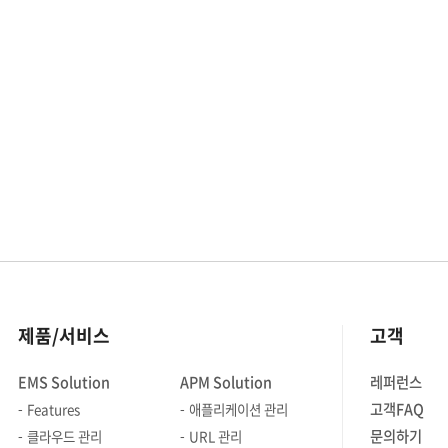
시스템을 최적화하는 핵심 요소와
기능은 무엇인지 자세히
알아보겠습니다. │APM 동작 과정
APM은 Client-Web Application-
DBMS와 같은 구성요소 사이에
트랜잭션1을 추적할 수 있어야 합니다.
이를 통해 웹 서비스 전반적인 성능을
모니터링하고, 문제가 발생했을 때
원인을 신속하게 진단할 수 있기
때문인데요. 그렇다면 각 단계별로
APM가 어떻게 트랜잭션1을 추적하는지
좀 더 자세히 살펴보겠습니다. *
트랜잭션1: 쉽게 말해 데이터베이스에
제품/서비스
고객
실행되는 작업 단위를 의미합니다.
트랜잭션은 작은 여러 작업들을 하나의
EMS Solution
APM Solution
레퍼런스
그룹으로 묶어 처리하기 때문에, A라는
고객FAQ
Features
애플리케이션 관리
작업에서 일부가 성공했다고 하더라도
하나의 트랜잭션 처리가 비정상적으로
문의하기
클라우드 관리
URL 관리