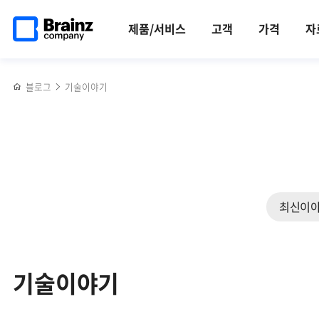
검색
메인
반복영역
페이지로
건너뛰기
제품/서비스
고객
가격
자
이동
블로그
기술이야기
최신이
기술이야기