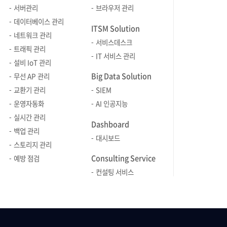
종료되면 모두 실패한 것이죠.
서버관리
브라우저 관리
클라이언트(Client) 웹 서비스 사용자가
데이터베이스 관리
ITSM Solution
이용하는 디바이스 또는
네트워크 관리
서비스데스크
브라우저입니다. 클라이언트에서
트래픽 관리
IT 서비스 관리
발생하는 요청과 응답을 추적하여
설비 IoT 관리
페이지 로딩 시간, 사용자 활동, 에러
Big Data Solution
무선 AP 관리
발생 등을 파악할 수 있습니다. 이
교환기 관리
SIEM
정보들을 통해 사용자 경험을 분석하고
운영자동화
AI 인공지능
개선하는데 기초 자료로 사용되죠.
실시간 관리
웹서버(Web Server) 클라이언트 요청을
Dashboard
백업 관리
받아, 적절한 답을 생성하여 보내는
대시보드
스토리지 관리
서버입니다. 이 단계에서 APM은 서버
Consulting Service
(예: Apache, Nginx) 로그와 성능
예방 점검
지표를 분석하여 요청 처리 시간, 데이터
컨설팅 서비스
전송량, 서버 오류 등 정보를
모니터링하고 기록합니다. 웹
애플리케이션 서버(WAS) WAS는 Web
Application Server의 약자로,