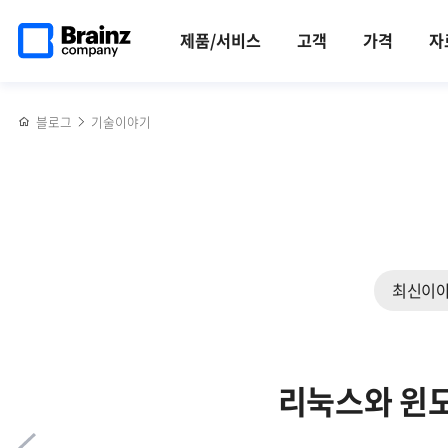
메인
반복영역
브레인즈컴퍼니,
페이스북
트위터
링크드인
블로그
브레인즈컴퍼니,
페이지로
건너뛰기
2024
공유하기
공유하기
공유하기
공유하기
문체부로부터
제품/서비스
고객
가격
자
이동
가을문화행사
'여가친화인증기업'으로
후기
선정
블로그
기술이야기
최신이
리눅스와 윈