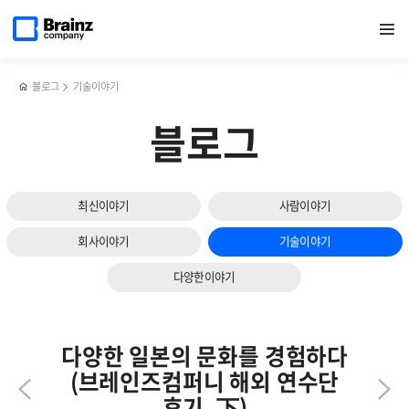
다음
메인
반복영역
네트워크
페이스북
트위터
링크드인
블로그
서버
페이지로
열기
건너뛰기
이동
모니터링
공유하기
공유하기
공유하기
공유하기
모니터링
슬라이드
솔루션
툴,
보기
NMS,
Zenius
TMS,
SMS의
블로그
기술이야기
NPM
주요기능과
이해하기
특장점
블로그
최신이야기
사람이야기
회사이야기
기술이야기
다양한이야기
다양한 일본의 문화를 경험하다
(브레인즈컴퍼니 해외 연수단
후기, 下)