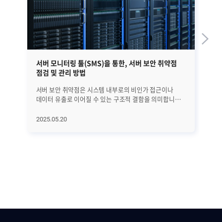
서버 모니터링 툴(SMS)을 통한, 서버 보안 취약점
서버
점검 및 관리 방법
컨
서버 보안 취약점은 시스템 내부로의 비인가 접근이나
최
데이터 유출로 이어질 수 있는 구조적 결함을 의미합니다.
빠르
이는 소프트웨어의 결함, 설정 오류, 불완전한 접근 제어 등
이
다양한 원인에 의해 발생하며, 운영 환경 내 반복적인 변경
있
2025.05.20
20
과정에서 지속적으로 나타납니다. 따라서 단발성
활용되
점검만으로는 충분한 대응이 어렵고, 항목별로 구체적인
Do
상태를 지속적으로 점검하고 관리할 수 있는 체계가
있
필요합니다. 운영 중인 서버의 보안 상태를 꾸준히
사
점검하고, 정책에 따라 항목별로 조치를 수행하며, 그
줄
결과를 이력으로 관리할 수 있는 체계는 보안 관리의
모
일관성을 유지하는 데 효과적입니다. 특히 공공기관의
어렵습니다. Z
경우에는 행정안전부가 제공하는 OS별 보안 취약점
비롯
항목을 기준으로 정기 점검을 수행해야 하며, 해당 결과는
플랫
정보보호 인증이나 내부 감사에서 공식적인 참고 자료로
기
활용됩니다. 따라서 점검 기준을 기반으로 자동화된
로