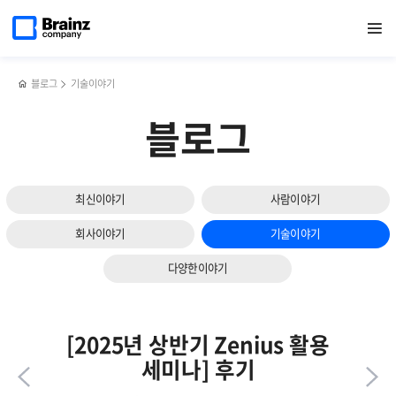
다음
메인
반복영역
서버
페이스북
트위터
링크드인
블로그
네트워크
페이지로
열기
건너뛰기
이동
모니터링
공유하기
공유하기
공유하기
공유하기
모니터링
슬라이드
툴
툴을
보기
(SMS)
통한
을
LLDP
블로그
기술이야기
통한,
오토맵
서버
구성
블로그
보안
및
취약점
활용
점검
방법
및
최신이야기
사람이야기
관리
방법
회사이야기
기술이야기
다양한이야기
[2025년 상반기 Zenius 활용
세미나] 후기