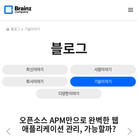
다음
메인
반복영역
좋은
페이스북
트위터
링크드인
블로그
로그
페이지로
열기
건너뛰기
이동
대시보드
공유하기
공유하기
공유하기
공유하기
수집기
슬라이드
(Dashboard)
Fluentd에
보기
설계를
대해
위한
알아야
블로그
기술이야기
4가지
할
핵심
5가지!
블로그
가이드
최신이야기
사람이야기
회사이야기
기술이야기
다양한이야기
오픈소스 APM만으로 완벽한 웹
애플리케이션 관리, 가능할까?