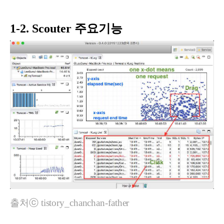
1-2. Scouter 주요기능
출처ⓒ tistory_chanchan-father