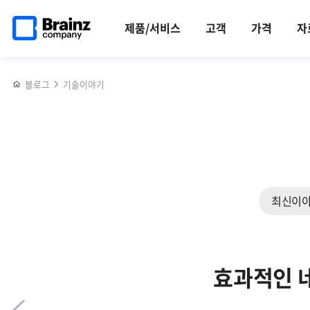
메인
반복영역
브레인즈컴퍼니가
페이스북
트위터
링크드인
블로그
쿠버네티스
페이지로
건너뛰기
주목받은,
공유하기
공유하기
공유하기
공유하기
모니터링
제품/서비스
고객
가격
자
이동
BIXPO
솔루션,
2024
Zenius
생생
K8s의
블로그
기술이야기
후기
주요기능과
특장점
최신이
효과적인 