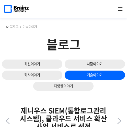
다음
메인
반복영역
금융권에서
페이스북
트위터
링크드인
블로그
[행사]
페이지로
열기
건너뛰기
이동
꾸준히
공유하기
공유하기
공유하기
공유하기
근로자의
슬라이드
각광받는
날
보기
제니우스
서프라이즈
(Zenius)
이벤트
블로그
기술이야기
'CEO가
쏜다!'
블로그
최신이야기
사람이야기
회사이야기
기술이야기
다양한이야기
제니우스 SIEM(통합로그관리
시스템), 클라우드 서비스 확산
사업 서비스로 선정