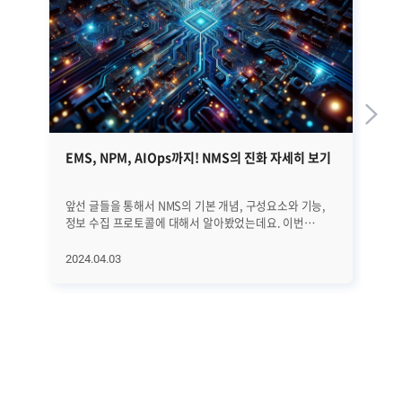
EMS, NPM, AIOps까지! NMS의 진화 자세히 보기
쿠
가
앞선 글들을 통해서 NMS의 기본 개념, 구성요소와 기능,
20
정보 수집 프로토콜에 대해서 알아봤었는데요. 이번
가
글에서는 NMS의 역사와 진화 과정, 그리고 최근 트렌드에
나타
대해서 자세히 알아보겠습니다. EMS, NPM, 그리고
K8
2024.04.03
20
AIOps에 이르기까지 네트워크의 빠른 변화에 발맞추어
내다봤습니다.
진화하고 있는 NMS에 대해서 하나씩 하나씩
있
살펴보겠습니다. ㅣNMS의 역사와 진화 과정 우선 NMS의
기
전반적인 역사와 진화 과정을 살펴보겠습니다. [1] 초기
운
단계 (1980년대 이전) 초기에는 네트워크 관리가
어
수동적이었습니다. 네트워크 운영자들은 네트워크를
첫
모니터링하고 문제를 해결하기 위해 로그 파일을 수동으로
효
분석하고 감독했습니다. [2] SNMP의 등장 (1988년)
가지