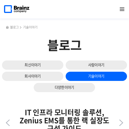
다음
메인
반복영역
하이브리드
페이스북
트위터
링크드인
블로그
브레인즈컴퍼니,
페이지로
열기
건너뛰기
이동
클라우드
공유하기
공유하기
공유하기
공유하기
2025년
슬라이드
모니터링에
상반기
보기
Zenius
간담회
EMS가
후기
블로그
기술이야기
필요한
4가지
블로그
이유
최신이야기
사람이야기
회사이야기
기술이야기
다양한이야기
IT 인프라 모니터링 솔루션,
Zenius EMS를 통한 랙 실장도
구성 가이드