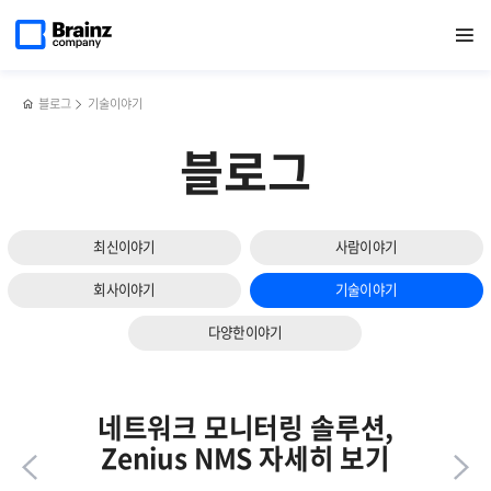
다음
메인
반복영역
서버
페이스북
트위터
링크드인
블로그
DB
페이지로
열기
건너뛰기
이동
모니터링
공유하기
공유하기
공유하기
공유하기
관리
슬라이드
툴,
툴,
보기
Zenius
Zenius
SMS의
DBMS의
블로그
기술이야기
주요기능과
주요기능과
특장점
특장점
블로그
최신이야기
사람이야기
회사이야기
기술이야기
다양한이야기
네트워크 모니터링 솔루션,
Zenius NMS 자세히 보기