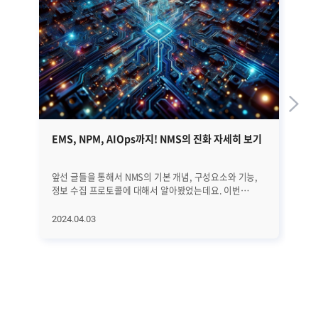
EMS, NPM, AIOps까지! NMS의 진화 자세히 보기
S
성
앞선 글들을 통해서 NMS의 기본 개념, 구성요소와 기능,
지메
정보 수집 프로토콜에 대해서 알아봤었는데요. 이번
자
글에서는 NMS의 역사와 진화 과정, 그리고 최근 트렌드에
있
대해서 자세히 알아보겠습니다. EMS, NPM, 그리고
있습니다. 구글
2024.04.03
20
AIOps에 이르기까지 네트워크의 빠른 변화에 발맞추어
google.
진화하고 있는 NMS에 대해서 하나씩 하나씩
안
살펴보겠습니다. ㅣNMS의 역사와 진화 과정 우선 NMS의
있
전반적인 역사와 진화 과정을 살펴보겠습니다. [1] 초기
데
단계 (1980년대 이전) 초기에는 네트워크 관리가
때문이죠. 구글의 
수동적이었습니다. 네트워크 운영자들은 네트워크를
맞이
모니터링하고 문제를 해결하기 위해 로그 파일을 수동으로
Ne