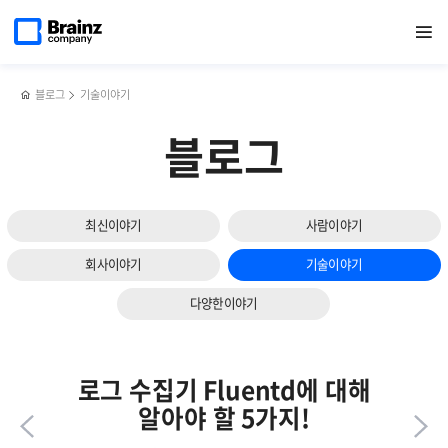
다음
메인
반복영역
오픈소스
페이스북
트위터
링크드인
블로그
Fluentd
페이지로
열기
건너뛰기
이동
APM만으로
공유하기
공유하기
공유하기
공유하기
vs
슬라이드
완벽한
Logstash
보기
웹
vs
애플리케이션
Filebeat,
블로그
기술이야기
관리,
어떤
가능할까?
로그
블로그
수집기를
선택할까?
최신이야기
사람이야기
회사이야기
기술이야기
다양한이야기
로그 수집기 Fluentd에 대해
알아야 할 5가지!