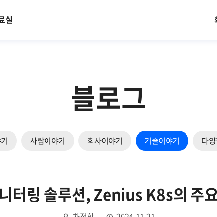
료실
블로그
야기
사람이야기
회사이야기
기술이야기
다양
터링 솔루션, Zenius K8s의 
차정환
2024.11.21