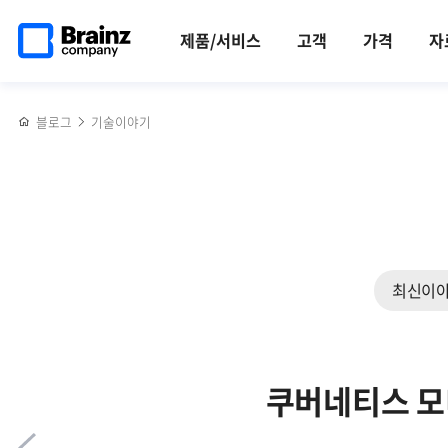
메인
반복영역
효과적인
페이스북
트위터
링크드인
블로그
일본
페이지로
건너뛰기
네트워크
공유하기
공유하기
공유하기
공유하기
최대
제품/서비스
고객
가격
자
이동
성능
규모
모니터링을
IT
위한
전시회를
블로그
기술이야기
4가지
경험하다
핵심
(브레인즈컴퍼니
지표
해외연수단
후기
上)
최신이
쿠버네티스 모니