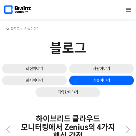
다음
메인
반복영역
스토리지
페이스북
트위터
링크드인
블로그
브레인즈컴퍼니와
페이지로
열기
건너뛰기
이동
모니터링
공유하기
공유하기
공유하기
공유하기
제니우스가
슬라이드
솔루션,
주목받은
보기
Zenius
BIXPO
STMS의
2025
블로그
기술이야기
주요기능과
후기
특장점
블로그
최신이야기
사람이야기
회사이야기
기술이야기
다양한이야기
하이브리드 클라우드
모니터링에서 Zenius의 4가지
핵심 강점