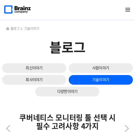
다음
메인
반복영역
2025
페이스북
트위터
링크드인
블로그
ITSM
페이지로
열기
건너뛰기
이동
상반기
공유하기
공유하기
공유하기
공유하기
(IT
슬라이드
영업그룹
Service
보기
워크숍
management)
후기
솔루션의
블로그
기술이야기
4가지
필수
블로그
조건
최신이야기
사람이야기
회사이야기
기술이야기
다양한이야기
쿠버네티스 모니터링 툴 선택 시
필수 고려사항 4가지