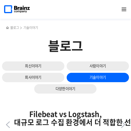
다음
메인
반복영역
서버
페이스북
트위터
링크드인
블로그
스토리지
페이지로
열기
건너뛰기
이동
모니터링
공유하기
공유하기
공유하기
공유하기
모니터링
슬라이드
솔루션
솔루션,
보기
(SMS)
Zenius
의
STMS의
블로그
기술이야기
파일
주요기능과
모니터링
특장점
블로그
기능을
통한
로그
모니터링
최신이야기
사람이야기
방법
회사이야기
기술이야기
다양한이야기
Filebeat vs Logstash,
대규모 로그 수집 환경에서 더 적합한 선