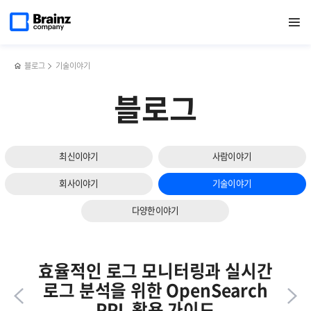
다음
메인
반복영역
브라우저
페이스북
트위터
링크드인
블로그
브레인즈컴퍼니
페이지로
열기
건너뛰기
이동
모니터링
공유하기
공유하기
공유하기
공유하기
2026
슬라이드
시스템
신년회
보기
(Zenius
후기
BRMS)
블로그
기술이야기
개발기
블로그
최신이야기
사람이야기
회사이야기
기술이야기
다양한이야기
효율적인 로그 모니터링과 실시간
로그 분석을 위한 OpenSearch
PPL 활용 가이드