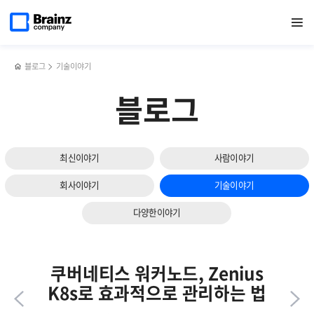
다음
메인
반복영역
IT 인프라 통합 모니터링 툴,
페이스북
트위터
링크드인
블로그
Zenius를
페이지로
열기
건너뛰기
이동
Zenius EMS로 데이터 쿼리형 토폴로지 활용하기
공유하기
공유하기
공유하기
공유하기
통한
슬라이드
NVIDIA
보기
MIG
모니터링과
블로그
기술이야기
GPU
자원
블로그
최적화
방안
최신이야기
사람이야기
회사이야기
기술이야기
다양한이야기
쿠버네티스 워커노드, Zenius
K8s로 효과적으로 관리하는 법