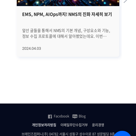
EMS, NPM, AIOps까지! NMS의 진화 자세히 보기
쿠
가
앞선 글들을 통해서 NMS의 기본 개념, 구성요소와 기능,
20
정보 수집 프로토콜에 대해서 알아봤었는데요. 이번
가
글에서는 NMS의 역사와 진화 과정, 그리고 최근 트렌드에
나타
대해서 자세히 알아보겠습니다. EMS, NPM, 그리고
K8
2024.04.03
20
AIOps에 이르기까지 네트워크의 빠른 변화에 발맞추어
내다봤습니다.
진화하고 있는 NMS에 대해서 하나씩 하나씩
있
살펴보겠습니다. ㅣNMS의 역사와 진화 과정 우선 NMS의
기
전반적인 역사와 진화 과정을 살펴보겠습니다. [1] 초기
운
단계 (1980년대 이전) 초기에는 네트워크 관리가
어
수동적이었습니다. 네트워크 운영자들은 네트워크를
첫
모니터링하고 문제를 해결하기 위해 로그 파일을 수동으로
효
분석하고 감독했습니다. [2] SNMP의 등장 (1988년)
가지
SNMP(Simple Network Management Protocol)의
자세히 
등장으로 네트워크 장비에서 데이터를 수집하고 이를 중앙
위한 두 
집중식으로 관리하는 표준 프로토콜을 통해 네트워크
한
Facebook
Blog
관리자들이 네트워크 장비의 상태를 실시간으로
크
모니터링하고 제어할 수 있게 됐습니다. [3] 네트워크 관리
때
개인정보처리방침
이메일무단수집거부
윤리경영
플랫폼의 출현 (1990년대 중후반) 1990년대 후반부에는
실시
상용 및 오픈 소스 기반의 통합된 네트워크 관리 플랫폼이
모
브레인즈컴퍼니(주) 04782 서울시 성동구 성수이로 87 성문빌딩 8층